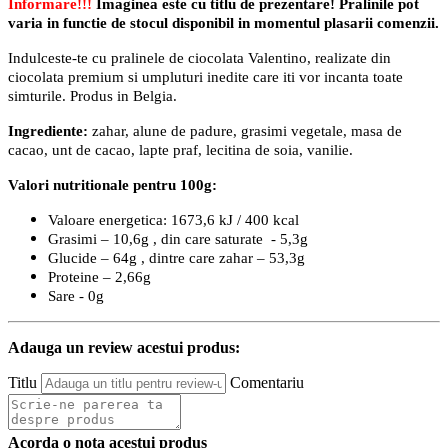
Informare!!!
Imaginea este cu titlu de prezentare! Pralinile pot
varia in functie de stocul disponibil in momentul plasarii comenzii.
Indulceste-te cu pralinele de ciocolata Valentino, realizate din
ciocolata premium si umpluturi inedite care iti vor incanta toate
simturile. Produs in Belgia.
Ingrediente:
zahar, alune de padure, grasimi vegetale, masa de
cacao, unt de cacao, lapte praf, lecitina de soia, vanilie.
Valori nutritionale pentru 100g:
Valoare energetica: 1673,6 kJ / 400 kcal
Grasimi – 10,6g , din care saturate - 5,3g
Glucide – 64g , dintre care zahar – 53,3g
Proteine – 2,66g
Sare - 0g
Adauga un review acestui produs:
Titlu
Comentariu
Acorda o nota acestui produs