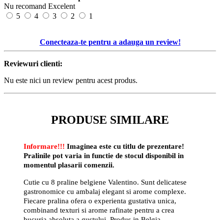
Nu recomand
Excelent
5
4
3
2
1
Conecteaza-te pentru a adauga un review!
Reviewuri clienti:
Nu este nici un review pentru acest produs.
PRODUSE SIMILARE
Informare!!!
Imaginea este cu titlu de prezentare!
Pralinile pot varia in functie de stocul disponibil in
momentul plasarii comenzii.
Cutie cu 8 praline belgiene Valentino. Sunt delicatese
gastronomice cu ambalaj elegant si arome complexe.
Fiecare pralina ofera o experienta gustativa unica,
combinand texturi si arome rafinate pentru a crea
bucuria absoluta a gustului. Produs in Belgia.