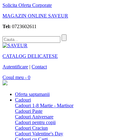
Solicita Oferta Corporate
MAGAZIN ONLINE SAVEUR
Tel:
0723602611
CATALOG DELICATESE
Autentificare
|
Contact
Cosul meu - 0
Oferta saptamanii
Cadouri
Cadouri 1-8 Martie - Martisor
Cadouri Paste
Cadouri Aniversare
Cadouri pentru copii
Cadouri Craciun
Cadouri Valentine's Day
Cadouri cu Carti