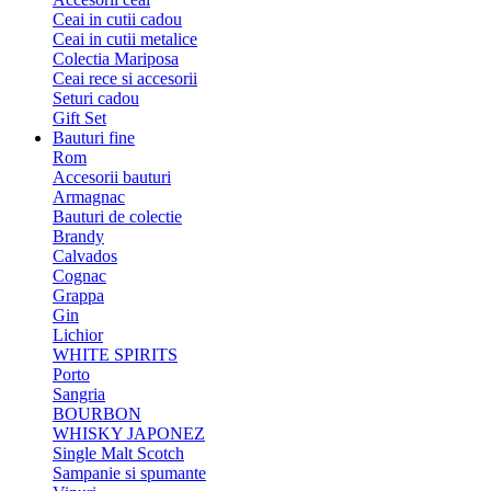
Ceai in cutii cadou
Ceai in cutii metalice
Colectia Mariposa
Ceai rece si accesorii
Seturi cadou
Gift Set
Bauturi fine
Rom
Accesorii bauturi
Armagnac
Bauturi de colectie
Brandy
Calvados
Cognac
Grappa
Gin
Lichior
WHITE SPIRITS
Porto
Sangria
BOURBON
WHISKY JAPONEZ
Single Malt Scotch
Sampanie si spumante