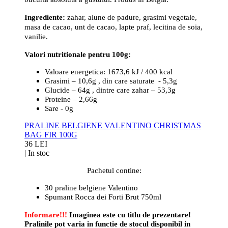
Ingrediente:
zahar, alune de padure, grasimi vegetale,
masa de cacao, unt de cacao, lapte praf, lecitina de soia,
vanilie.
Valori nutritionale pentru 100g:
Valoare energetica: 1673,6 kJ / 400 kcal
Grasimi – 10,6g , din care saturate - 5,3g
Glucide – 64g , dintre care zahar – 53,3g
Proteine – 2,66g
Sare - 0g
PRALINE BELGIENE VALENTINO CHRISTMAS
BAG FIR 100G
36 LEI
|
In stoc
Pachetul contine:
30 praline belgiene Valentino
Spumant Rocca dei Forti Brut
750ml
Informare!!!
Imaginea este cu titlu de prezentare!
Pralinile pot varia in functie de stocul disponibil in