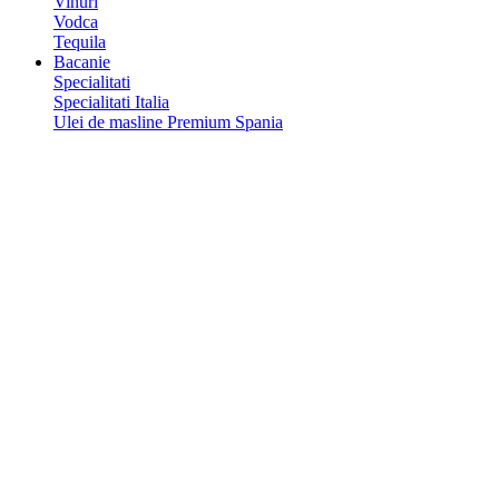
Vinuri
Vodca
Tequila
Bacanie
Specialitati
Specialitati Italia
Ulei de masline Premium Spania