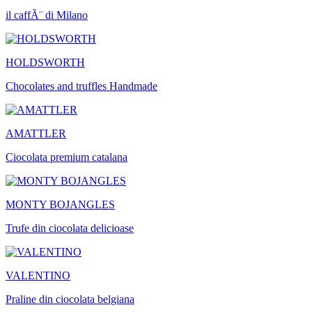
il caffÃ¨ di Milano
HOLDSWORTH
Chocolates and truffles Handmade
AMATTLER
Ciocolata premium catalana
MONTY BOJANGLES
Trufe din ciocolata delicioase
VALENTINO
Praline din ciocolata belgiana