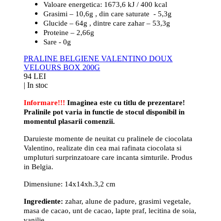
Valoare energetica: 1673,6 kJ / 400 kcal
Grasimi – 10,6g , din care saturate - 5,3g
Glucide – 64g , dintre care zahar – 53,3g
Proteine – 2,66g
Sare - 0g
PRALINE BELGIENE VALENTINO DOUX
VELOURS BOX 200G
94 LEI
|
In stoc
Informare!!!
Imaginea este cu titlu de prezentare!
Pralinile pot varia in functie de stocul disponibil in
momentul plasarii comenzii.
Daruieste momente de neuitat cu pralinele de ciocolata
Valentino, realizate din cea mai rafinata ciocolata si
umpluturi surprinzatoare care incanta simturile. Produs
in Belgia.
Dimensiune: 14x14xh.3,2 cm
Ingrediente:
zahar, alune de padure, grasimi vegetale,
masa de cacao, unt de cacao, lapte praf, lecitina de soia,
vanilie.