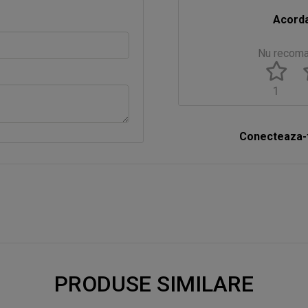
Acorda
Nu recom
1
Conecteaza-t
PRODUSE SIMILARE