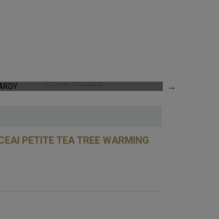
HARDY
IL CAFFÃ¨ DI MILANO
CHOCO
 CEAI PETITE TEA TREE WARMING