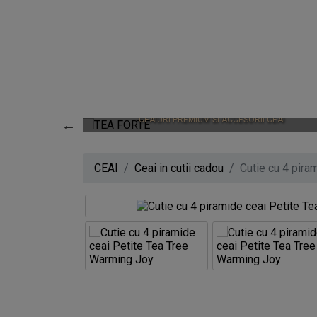
0
TEA FORTE
CEAIURI PREMIUM SI ACCESORII CEAI
CEAI
Ceai in cutii cadou
Cutie cu 4 pira