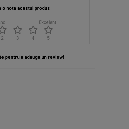
 o nota acestui produs
and
Excelent
2
3
4
5
e pentru a adauga un review!