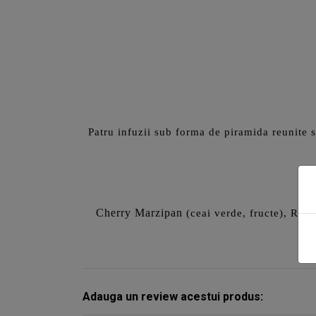
Patru infuzii sub forma de piramida reunite 
Cherry Marzipan
(ceai verde, fructe),
Rasp
Adauga un review acestui produs: