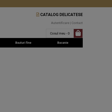
CATALOG DELICATESE
Autentificare
|
Contact
Cosul meu - 0
Bauturi fine
Bacanie