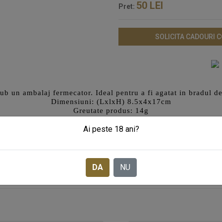
50
LEI
Pret:
SOLICITA CADOURI 
sub un ambalaj fermecator. Ideal pentru a fi agatat in bradul d
Dimensiuni: (LxlxH) 8.5x4x17cm
Greutate produs: 14g
Ai peste 18 ani?
Sortimente de ceai incluse:
berry Ganache(ceai negru, zmeura, ciocolata),
Sweet Orange S
(rooibos, condimente)
DA
NU