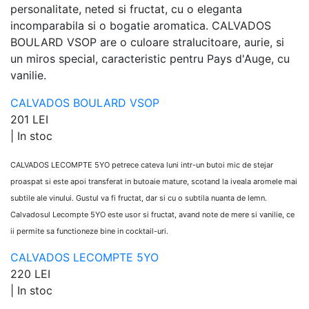
personalitate, neted si fructat, cu o eleganta
incomparabila si o bogatie aromatica. CALVADOS
BOULARD VSOP are o culoare stralucitoare, aurie, si
un miros special, caracteristic pentru Pays d'Auge, cu
vanilie.
CALVADOS BOULARD VSOP
201 LEI
|
In stoc
CALVADOS LECOMPTE 5YO petrece cateva luni intr-un butoi mic de stejar
proaspat si este apoi transferat in butoaie mature, scotand la iveala aromele mai
subtile ale vinului. Gustul va fi fructat, dar si cu o subtila nuanta de lemn.
Calvadosul Lecompte 5YO este usor si fructat, avand note de mere si vanilie, ce
ii permite sa functioneze bine in cocktail-uri.
CALVADOS LECOMPTE 5YO
220 LEI
|
In stoc