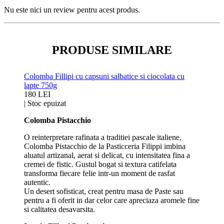
Nu este nici un review pentru acest produs.
PRODUSE SIMILARE
Colomba Fillipi cu capsuni salbatice si ciocolata cu
lapte 750g
180 LEI
|
Stoc epuizat
Colomba Pistacchio
O reinterpretare rafinata a traditiei pascale italiene,
Colomba Pistacchio de la Pasticceria Filippi imbina
aluatul artizanal, aerat si delicat, cu intensitatea fina a
cremei de fistic. Gustul bogat si textura catifelata
transforma fiecare felie intr-un moment de rasfat
autentic.
Un desert sofisticat, creat pentru masa de Paste sau
pentru a fi oferit in dar celor care apreciaza aromele fine
si calitatea desavarsita.