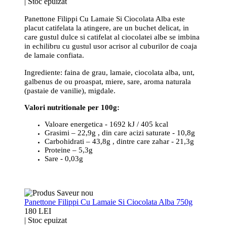
|
Stoc epuizat
Panettone Filippi Cu Lamaie Si Ciocolata Alba este
placut catifelata la atingere, are un buchet delicat, in
care gustul dulce si catifelat al ciocolatei albe se imbina
in echilibru cu gustul usor acrisor al cuburilor de coaja
de lamaie confiata.
Ingrediente: faina de grau, lamaie, ciocolata alba, unt,
galbenus de ou proaspat, miere, sare, aroma naturala
(pastaie de vanilie), migdale.
Valori nutritionale per 100g:
Valoare energetica - 1692 kJ / 405 kcal
Grasimi – 22,9g , din care acizi saturate - 10,8g
Carbohidrati – 43,8g , dintre care zahar - 21,3g
Proteine – 5,3g
Sare - 0,03g
Panettone Filippi Cu Lamaie Si Ciocolata Alba 750g
180 LEI
|
Stoc epuizat