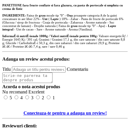
PANETTONE fara fructe confiate si fara
glazura, cu pasta de portocale si umpluta cu
crema de fistic
INGREDIENTE:
Faina de
grau
moale tip "0" -
Oua
proaspete categoria A de la gaini
crescatoare in aer liber 22% -
Unt
(
Lapte
) 18% - Zahar - Pasta de fructe de portocale 6%
(Glucoza / sirop de fructoza - Coaja de portocala - Zaharoza - Arome naturale - Suc
concentrat de lamaie) - Drojdie naturala ( Faina de
grau
moale tip "0" - Apa) -
Lapte
integral
- Unt de cacao - Sare - Arome naturale - Aroma (Vanilina).
InformaÈ›ii nutriÈ›ionale 1000g / Valori nutriÈ›ionale pentru 100g:
Valoare energeticÄƒ /
Energie 1645 Kj / 391 cal; Grasimi / Grasimi 17,1 g, din care saturate / din care saturate 8,8
g; Glucide / CarbohidraÈ›i 50,3 g, din care zaharuri / din care zaharuri 29,9 g; Proteine
â€‹â€‹/ Proteine â€‹â€‹7,4 g; sare / sare 0,46 g
Adauga un review acestui produs:
Titlu
Comentariu
Acorda o nota acestui produs
Nu recomand
Excelent
5
4
3
2
1
Conecteaza-te pentru a adauga un review!
Reviewuri clienti: