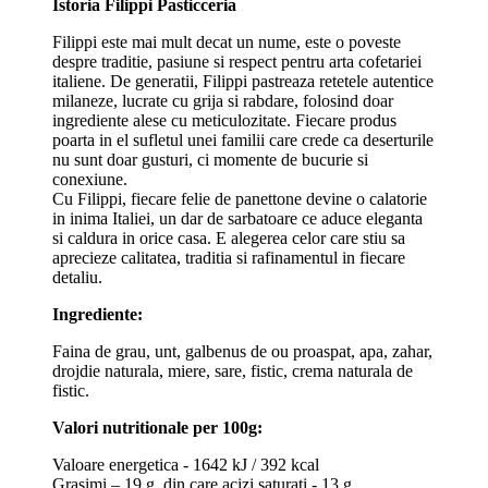
Istoria Filippi Pasticceria
Filippi este mai mult decat un nume, este o poveste
despre traditie, pasiune si respect pentru arta cofetariei
italiene. De generatii, Filippi pastreaza retetele autentice
milaneze, lucrate cu grija si rabdare, folosind doar
ingrediente alese cu meticulozitate. Fiecare produs
poarta in el sufletul unei familii care crede ca deserturile
nu sunt doar gusturi, ci momente de bucurie si
conexiune.
Cu Filippi, fiecare felie de panettone devine o calatorie
in inima Italiei, un dar de sarbatoare ce aduce eleganta
si caldura in orice casa. E alegerea celor care stiu sa
aprecieze calitatea, traditia si rafinamentul in fiecare
detaliu.
Ingrediente:
Faina de grau, unt, galbenus de ou proaspat, apa, zahar,
drojdie naturala, miere, sare, fistic, crema naturala de
fistic.
Valori nutritionale per 100g:
Valoare energetica - 1642 kJ / 392 kcal
Grasimi – 19 g, din care acizi saturati - 13 g