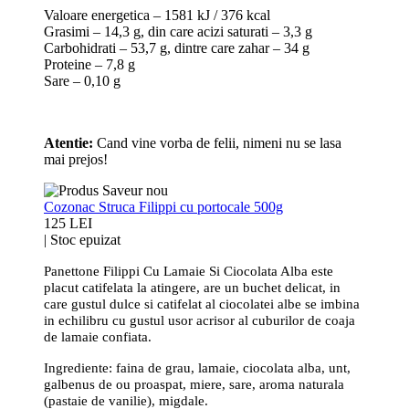
Valoare energetica – 1581 kJ / 376 kcal
Grasimi – 14,3 g, din care acizi saturati – 3,3 g
Carbohidrati – 53,7 g, dintre care zahar – 34 g
Proteine – 7,8 g
Sare – 0,10 g
Atentie:
Cand vine vorba de felii, nimeni nu se lasa
mai prejos!
Cozonac Struca Filippi cu portocale 500g
125 LEI
|
Stoc epuizat
Panettone Filippi Cu Lamaie Si Ciocolata Alba este
placut catifelata la atingere, are un buchet delicat, in
care gustul dulce si catifelat al ciocolatei albe se imbina
in echilibru cu gustul usor acrisor al cuburilor de coaja
de lamaie confiata.
Ingrediente: faina de grau, lamaie, ciocolata alba, unt,
galbenus de ou proaspat, miere, sare, aroma naturala
(pastaie de vanilie), migdale.