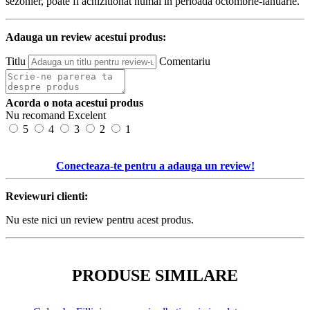
sezonier, poate fi achizitionat numai in perioada octombrie-ianuarie.
Adauga un review acestui produs:
Titlu
Comentariu
Acorda o nota acestui produs
Nu recomand
Excelent
5
4
3
2
1
Conecteaza-te pentru a adauga un review!
Reviewuri clienti:
Nu este nici un review pentru acest produs.
PRODUSE SIMILARE