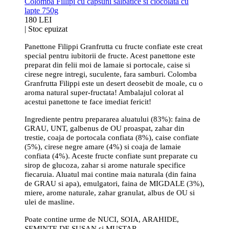
Colomba Fillipi cu capsuni salbatice si ciocolata cu
lapte 750g
180 LEI
|
Stoc epuizat
Panettone Filippi Granfrutta cu fructe confiate este creat
special pentru iubitorii de fructe. Acest panettone este
preparat din felii moi de lamaie si portocale, caise si
cirese negre intregi, suculente, fara samburi. Colomba
Granfrutta Filippi este un desert deosebit de moale, cu o
aroma natural super-fructata! Ambalajul colorat al
acestui panettone te face imediat fericit!
Ingrediente pentru prepararea aluatului (83%): faina de
GRAU, UNT, galbenus de OU proaspat, zahar din
trestie, coaja de portocala confiata (8%), caise confiate
(5%), cirese negre amare (4%) si coaja de lamaie
confiata (4%). Aceste fructe confiate sunt preparate cu
sirop de glucoza, zahar si arome naturale specifice
fiecaruia. Aluatul mai contine maia naturala (din faina
de GRAU si apa), emulgatori, faina de MIGDALE (3%),
miere, arome naturale, zahar granulat, albus de OU si
ulei de masline.
Poate contine urme de NUCI, SOIA, ARAHIDE,
SEMINTE DE SUSAN si MUSTAR.