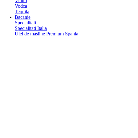
Vinuri
Vodca
Tequila
Bacanie
Specialitati
Specialitati Italia
Ulei de masline Premium Spania