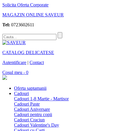
Solicita Oferta Corporate
MAGAZIN ONLINE SAVEUR
Tel:
0723602611
CATALOG DELICATESE
Autentificare
|
Contact
Cosul meu - 0
Oferta saptamanii
Cadouri
Cadouri 1-8 Martie - Martisor
Cadouri Paste
Cadouri Aniversare
Cadouri pentru copii
Cadouri Craciun
Cadouri Valentine's Day
Cadouri cu Carti