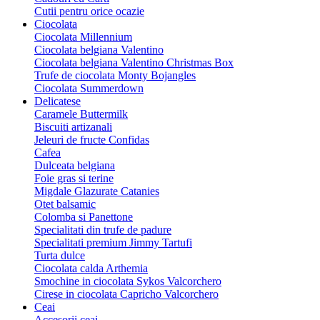
Cutii pentru orice ocazie
Ciocolata
Ciocolata Millennium
Ciocolata belgiana Valentino
Ciocolata belgiana Valentino Christmas Box
Trufe de ciocolata Monty Bojangles
Ciocolata Summerdown
Delicatese
Caramele Buttermilk
Biscuiti artizanali
Jeleuri de fructe Confidas
Cafea
Dulceata belgiana
Foie gras si terine
Migdale Glazurate Catanies
Otet balsamic
Colomba si Panettone
Specialitati din trufe de padure
Specialitati premium Jimmy Tartufi
Turta dulce
Ciocolata calda Arthemia
Smochine in ciocolata Sykos Valcorchero
Cirese in ciocolata Capricho Valcorchero
Ceai
Accesorii ceai