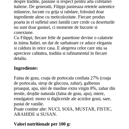
despre traditie, pasiune si respect pentru arta cofetariei
italiene. De generatii, Filippi pastreaza retetele autentice
milaneze, lucrate cu grija si rabdare, folosind doar
ingrediente alese cu meticulozitate. Fiecare produs
poarta in el sufletul unei familii care crede ca deserturile
nu sunt doar gusturi, ci momente de bucurie si
conexiune.
Cu Filippi, fiecare felie de panettone devine o calatorie
in inima Italiei, un dar de sarbatoare ce aduce eleganta
si caldura in orice casa. E alegerea celor care stiu sa
aprecieze calitatea, traditia si rafinamentul in fiecare
detaliu.
Ingrediente:
Faina de grau, coaja de portocala confiata 27% (coaja
de portocala, sirop de glucoza, zahar), galbenus
proaspat, apa, ulei de masline extra virgin 8%, zahar din
trestie, drojdie naturala (faina de grau, apa), miere,
emulgatori: mono si digliceride ale acizilor grasi, sare,
pastai de vanilie.
Poate contine alte: NUCI, SOIA, MUSTAR, FISTIC,
ARAHIDE si SUSAN.
Valori nutritionale per 100 g: