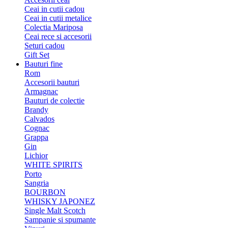
Ceai in cutii cadou
Ceai in cutii metalice
Colectia Mariposa
Ceai rece si accesorii
Seturi cadou
Gift Set
Bauturi fine
Rom
Accesorii bauturi
Armagnac
Bauturi de colectie
Brandy
Calvados
Cognac
Grappa
Gin
Lichior
WHITE SPIRITS
Porto
Sangria
BOURBON
WHISKY JAPONEZ
Single Malt Scotch
Sampanie si spumante