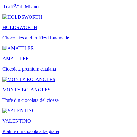
il caffÃ¨ di Milano
HOLDSWORTH
Chocolates and truffles Handmade
AMATTLER
Ciocolata premium catalana
MONTY BOJANGLES
Trufe din ciocolata delicioase
VALENTINO
Praline din ciocolata belgiana