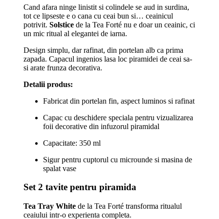
Cand afara ninge linistit si colindele se aud in surdina,
tot ce lipseste e o cana cu ceai bun si… ceainicul
potrivit.
Solstice
de la Tea Forté nu e doar un ceainic, ci
un mic ritual al elegantei de iarna.
Design simplu, dar rafinat, din portelan alb ca prima
zapada. Capacul ingenios lasa loc piramidei de ceai sa-
si arate frunza decorativa.
Detalii produs:
Fabricat din portelan fin, aspect luminos si rafinat
Capac cu deschidere speciala pentru vizualizarea
foii decorative din infuzorul piramidal
Capacitate: 350 ml
Sigur pentru cuptorul cu microunde si masina de
spalat vase
Set 2 tavite pentru piramida
Tea Tray White
de la Tea Forté transforma ritualul
ceaiului intr-o experienta completa.