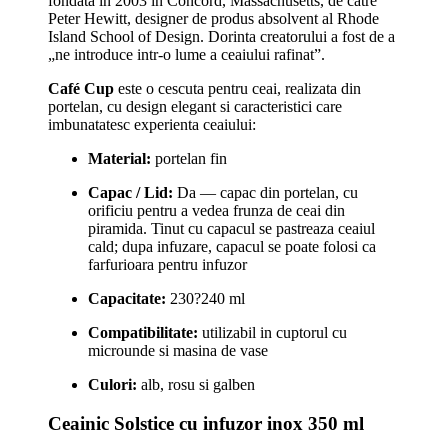
fondata in 2003 in Concord, Massachusetts, de catre
Peter Hewitt, designer de produs absolvent al Rhode
Island School of Design. Dorinta creatorului a fost de a
„ne introduce intr-o lume a ceaiului rafinat”.
Café Cup
este o cescuta pentru ceai, realizata din
portelan, cu design elegant si caracteristici care
imbunatatesc experienta ceaiului:
Material:
portelan fin
Capac / Lid:
Da — capac din portelan, cu
orificiu pentru a vedea frunza de ceai din
piramida. Tinut cu capacul se pastreaza ceaiul
cald; dupa infuzare, capacul se poate folosi ca
farfurioara pentru infuzor
Capacitate:
230?240 ml
Compatibilitate:
utilizabil in cuptorul cu
microunde si masina de vase
Culori:
alb, rosu si galben
Ceainic Solstice cu infuzor inox 350 ml