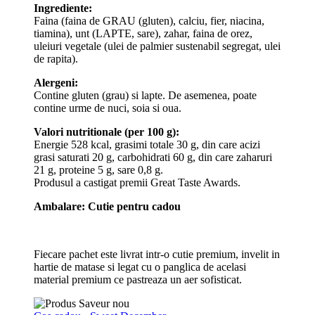
Ingrediente:
Faina (faina de GRAU (gluten), calciu, fier, niacina,
tiamina), unt (LAPTE, sare), zahar, faina de orez,
uleiuri vegetale (ulei de palmier sustenabil segregat, ulei
de rapita).
Alergeni:
Contine gluten (grau) si lapte. De asemenea, poate
contine urme de nuci, soia si oua.
Valori nutritionale (per 100 g):
Energie 528 kcal, grasimi totale 30 g, din care acizi
grasi saturati 20 g, carbohidrati 60 g, din care zaharuri
21 g, proteine 5 g, sare 0,8 g.
Produsul a castigat premii Great Taste Awards.
Ambalare: Cutie pentru cadou
Fiecare pachet este livrat intr-o cutie premium, invelit in
hartie de matase si legat cu o panglica de acelasi
material premium ce pastreaza un aer sofisticat.