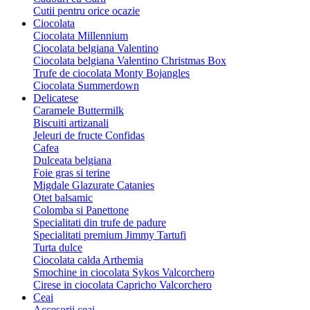
Cutii pentru orice ocazie
Ciocolata
Ciocolata Millennium
Ciocolata belgiana Valentino
Ciocolata belgiana Valentino Christmas Box
Trufe de ciocolata Monty Bojangles
Ciocolata Summerdown
Delicatese
Caramele Buttermilk
Biscuiti artizanali
Jeleuri de fructe Confidas
Cafea
Dulceata belgiana
Foie gras si terine
Migdale Glazurate Catanies
Otet balsamic
Colomba si Panettone
Specialitati din trufe de padure
Specialitati premium Jimmy Tartufi
Turta dulce
Ciocolata calda Arthemia
Smochine in ciocolata Sykos Valcorchero
Cirese in ciocolata Capricho Valcorchero
Ceai
Accesorii ceai