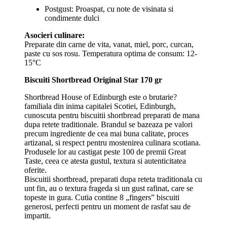
Postgust: Proaspat, cu note de visinata si
condimente dulci
Asocieri culinare:
Preparate din carne de vita, vanat, miel, porc, curcan,
paste cu sos rosu. Temperatura optima de consum: 12-
15°C
Biscuiti Shortbread Original Star 170 gr
Shortbread House of Edinburgh este o brutarie?
familiala din inima capitalei Scotiei, Edinburgh,
cunoscuta pentru biscuitii shortbread preparati de mana
dupa retete traditionale. Brandul se bazeaza pe valori
precum ingrediente de cea mai buna calitate, proces
artizanal, si respect pentru mostenirea culinara scotiana.
Produsele lor au castigat peste 100 de premii Great
Taste, ceea ce atesta gustul, textura si autenticitatea
oferite.
Biscuitii shortbread, preparati dupa reteta traditionala cu
unt fin, au o textura frageda si un gust rafinat, care se
topeste in gura. Cutia contine 8 „fingers” biscuiti
generosi, perfecti pentru un moment de rasfat sau de
impartit.