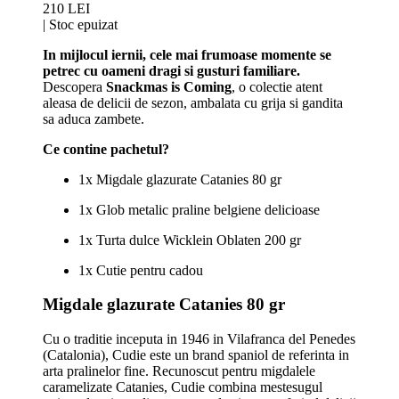
210 LEI
|
Stoc epuizat
In mijlocul iernii, cele mai frumoase momente se
petrec cu oameni dragi si gusturi familiare.
Descopera
Snackmas is Coming
, o colectie atent
aleasa de delicii de sezon, ambalata cu grija si gandita
sa aduca zambete.
Ce contine pachetul?
1x Migdale glazurate Catanies 80 gr
1x Glob metalic praline belgiene delicioase
1x Turta dulce Wicklein Oblaten 200 gr
1x Cutie pentru cadou
Migdale glazurate Catanies 80 gr
Cu o traditie inceputa in 1946 in Vilafranca del Penedes
(Catalonia), Cudie este un brand spaniol de referinta in
arta pralinelor fine. Recunoscut pentru migdalele
caramelizate Catanies, Cudie combina mestesugul