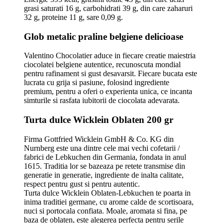
grasi saturati 16 g, carbohidrati 39 g, din care zaharuri
32 g, proteine 11 g, sare 0,09 g.
Glob metalic praline belgiene delicioase
Valentino Chocolatier aduce in fiecare creatie maiestria
ciocolatei belgiene autentice, recunoscuta mondial
pentru rafinament si gust desavarsit. Fiecare bucata este
lucrata cu grija si pasiune, folosind ingrediente
premium, pentru a oferi o experienta unica, ce incanta
simturile si rasfata iubitorii de ciocolata adevarata.
Turta dulce Wicklein Oblaten 200 gr
Firma Gottfried Wicklein GmbH & Co. KG din
Nurnberg este una dintre cele mai vechi cofetarii /
fabrici de Lebkuchen din Germania, fondata in anul
1615. Traditia lor se bazeaza pe retete transmise din
generatie in generatie, ingrediente de inalta calitate,
respect pentru gust si pentru autentic.
Turta dulce Wicklein Oblaten-Lebkuchen te poarta in
inima traditiei germane, cu arome calde de scortisoara,
nuci si portocala confiata. Moale, aromata si fina, pe
baza de oblaten, este alegerea perfecta pentru serile