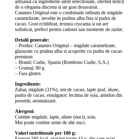
artizanal cu ingrediente atent selectionate, oferind delicii
de o eleganta discreta si un gust desavarsit.
Catanies Original este o combinatie rafinata de migdale
caramelizate, invelite in pralina alba fina si pudra de
cacao. Gust echilibrat, textura crocanta si un aer
sofisticat, perfect pentru cadouri sau momente de rasfat.
Detalii generale:
– Produs: Catanies Original – migdale caramelizate,
glazurate cu pralina alba si acoperite cu pudra de cacao
premium.
– Brand: Cudie, Spania (Bombons Cudie, S.A.)
– Gramaj: 80 g
– Fara gluten
Ingrediente:
Zahar, migdale (31%), unt de cacao, lapte praf, alune,
pudra de cacao, emulgator: lecitina de soia, amidon din
porumb, aromatizant.
Alergeni:
Contine migdale, lapte, alune (nuci), soia.
Mai poate contine urme de alte nuci.
Valori nutritionale per 100 g:
Energie 595 kcal, grasimi totale 43 g, din care acizi