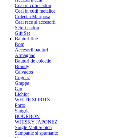
Ceai in cutii cadou
Ceai in cutii metalice
Colectia Mariposa
Ceai rece si accesorii
Seturi cadou
Gift Set
Bauturi fine
Rom
Accesorii bauturi
Armagnac
Bauturi de colectie
Brandy
Calvados
Cognac
Grappa
Gin
Lichior
WHITE SPIRITS
Porto
Sangria
BOURBON
WHISKY JAPONEZ
Single Malt Scotch
Sampanie si spumante