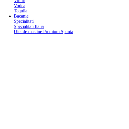
Vinuri
Vodca
Tequila
Bacanie
Specialitati
Specialitati Italia
Ulei de masline Premium Spania