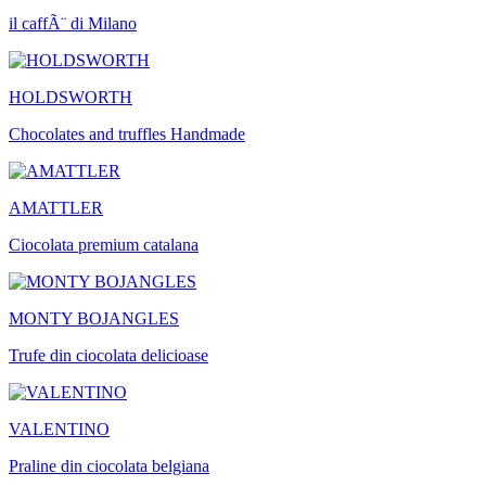
il caffÃ¨ di Milano
HOLDSWORTH
Chocolates and truffles Handmade
AMATTLER
Ciocolata premium catalana
MONTY BOJANGLES
Trufe din ciocolata delicioase
VALENTINO
Praline din ciocolata belgiana