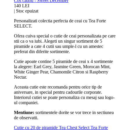
Cos cadou - Sweet December
140 LEI
|
Stoc epuizat
Personalizati colectia perfecta de ceai cu Tea Forte
SELECT.
Ofera cuiva special o cutie de ceai personalizata pe care
stii ca o va iubi. Alegeti un singur sortiment de 5
piramide a cate 4 cutii sau umple-l cu un amestec
preferat din diferite sortimente.
Cutie apoate contine 5 piramide de ceai x 4 sortimente
la alegere: Earl Grey, Jasmine Green, Morocan Mint,
White Ginger Pear, Chamomile Citron si Raspberry
Nectar.
Aceasta cutie este recomanda pentru orice tip de
aniversare, in special pentru cadourile corporate.
Interiorul cutiei se poate personaliza cu mesaj sau logo-
ul companiei.
Mentiune:
sortimentele dorite se vor trece in sectiunea
de observatii.
Cutie cu 20 de piramide Tea Chest Select Tea Forte