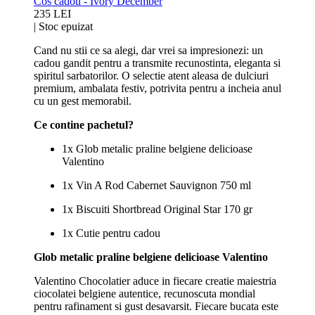
Cos cadou - Ivory December
235 LEI
|
Stoc epuizat
Cand nu stii ce sa alegi, dar vrei sa impresionezi: un
cadou gandit pentru a transmite recunostinta, eleganta si
spiritul sarbatorilor. O selectie atent aleasa de dulciuri
premium, ambalata festiv, potrivita pentru a incheia anul
cu un gest memorabil.
Ce contine pachetul?
1x Glob metalic praline belgiene delicioase
Valentino
1x Vin A Rod Cabernet Sauvignon 750 ml
1x Biscuiti Shortbread Original Star 170 gr
1x Cutie pentru cadou
Glob metalic praline belgiene delicioase Valentino
Valentino Chocolatier aduce in fiecare creatie maiestria
ciocolatei belgiene autentice, recunoscuta mondial
pentru rafinament si gust desavarsit. Fiecare bucata este