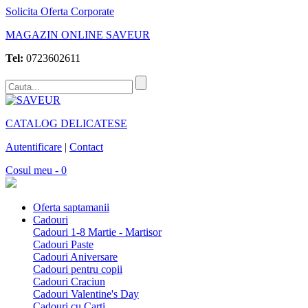
Solicita Oferta Corporate
MAGAZIN ONLINE SAVEUR
Tel:
0723602611
CATALOG DELICATESE
Autentificare
|
Contact
Cosul meu - 0
Oferta saptamanii
Cadouri
Cadouri 1-8 Martie - Martisor
Cadouri Paste
Cadouri Aniversare
Cadouri pentru copii
Cadouri Craciun
Cadouri Valentine's Day
Cadouri cu Carti