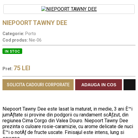
NIEPOORT TAWNY DEE
Categorie:
Porto
Cod produs:
Nie-06
IN STOC
75
LEI
Pret:
SOLICITA CADOURI CORPORATE
ADAUGA IN COS
Niepoort Tawny Dee este lasat la maturat, in medie, 3 ani È™i
jumÄƒtate si provine din podgorii cu randament scÄƒzut, din
regiunea Cima Corgo din Valea Douro. Niepoort Tawny Dee
prezinta o culoare rosie-caramizie, cu arome delicate de nuci
È™i o notÄƒ de fructe uscate. Finisajul este intens, lung si