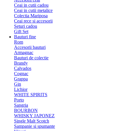
Ceai in cutii cadou
Ceai in cutii metalice
Colectia Mariposa
Ceai rece si accesorii
Seturi cadou
Gift Set
Bauturi fine
Rom
Accesorii bauturi
Armagnac
Bauturi de colectie
Brandy
Calvados
Cognac
Grappa
Gin
Lichior
WHITE SPIRITS
Porto
Sangria
BOURBON
WHISKY JAPONEZ
Single Malt Scotch
Sampanie si spumante