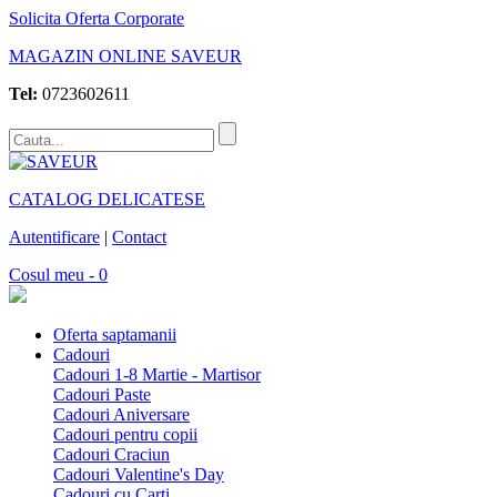
Solicita Oferta Corporate
MAGAZIN ONLINE SAVEUR
Tel:
0723602611
CATALOG DELICATESE
Autentificare
|
Contact
Cosul meu - 0
Oferta saptamanii
Cadouri
Cadouri 1-8 Martie - Martisor
Cadouri Paste
Cadouri Aniversare
Cadouri pentru copii
Cadouri Craciun
Cadouri Valentine's Day
Cadouri cu Carti