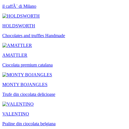
il caffÃ¨ di Milano
HOLDSWORTH
Chocolates and truffles Handmade
AMATTLER
Ciocolata premium catalana
MONTY BOJANGLES
Trufe din ciocolata delicioase
VALENTINO
Praline din ciocolata belgiana