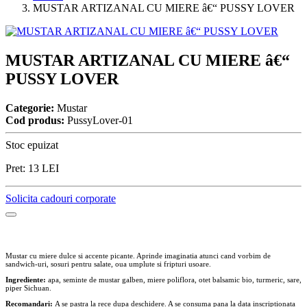
MUSTAR ARTIZANAL CU MIERE â€“ PUSSY LOVER
MUSTAR ARTIZANAL CU MIERE â€“
PUSSY LOVER
Categorie:
Mustar
Cod produs:
PussyLover-01
Stoc epuizat
Pret:
13
LEI
Solicita cadouri corporate
Mustar cu miere dulce si accente picante. Aprinde imaginatia atunci cand vorbim de
sandwich-uri, sosuri pentru salate, oua umplute si fripturi usoare.
Ingrediente:
apa, seminte de mustar galben, miere poliflora, otet balsamic bio, turmeric, sare,
piper Sichuan.
Recomandari:
A se pastra la rece dupa deschidere. A se consuma pana la data inscriptionata