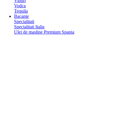
Vinuri
Vodca
Tequila
Bacanie
Specialitati
Specialitati Italia
Ulei de masline Premium Spania