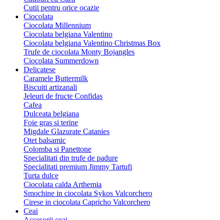
Cutii pentru orice ocazie
Ciocolata
Ciocolata Millennium
Ciocolata belgiana Valentino
Ciocolata belgiana Valentino Christmas Box
Trufe de ciocolata Monty Bojangles
Ciocolata Summerdown
Delicatese
Caramele Buttermilk
Biscuiti artizanali
Jeleuri de fructe Confidas
Cafea
Dulceata belgiana
Foie gras si terine
Migdale Glazurate Catanies
Otet balsamic
Colomba si Panettone
Specialitati din trufe de padure
Specialitati premium Jimmy Tartufi
Turta dulce
Ciocolata calda Arthemia
Smochine in ciocolata Sykos Valcorchero
Cirese in ciocolata Capricho Valcorchero
Ceai
Accesorii ceai