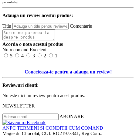
pe ambalaj.
Adauga un review acestui produs:
Titlu
Comentariu
Acorda o nota acestui produs
Nu recomand
Excelent
5
4
3
2
1
Conecteaza-te pentru a adauga un review!
Reviewuri clienti:
Nu este nici un review pentru acest produs.
NEWSLETTER
ABONARE
ANPC
TERMENI SI CONDITII
CUM COMAND
Magie du Chocolat, CUI: RO21973341, Reg Com.: