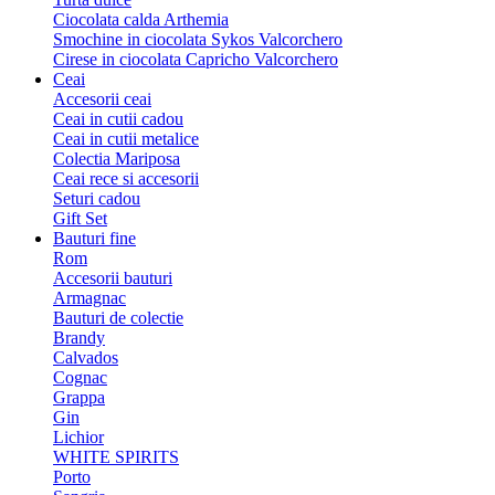
Ciocolata calda Arthemia
Smochine in ciocolata Sykos Valcorchero
Cirese in ciocolata Capricho Valcorchero
Ceai
Accesorii ceai
Ceai in cutii cadou
Ceai in cutii metalice
Colectia Mariposa
Ceai rece si accesorii
Seturi cadou
Gift Set
Bauturi fine
Rom
Accesorii bauturi
Armagnac
Bauturi de colectie
Brandy
Calvados
Cognac
Grappa
Gin
Lichior
WHITE SPIRITS
Porto