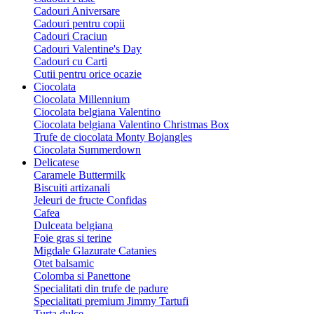
Cadouri Aniversare
Cadouri pentru copii
Cadouri Craciun
Cadouri Valentine's Day
Cadouri cu Carti
Cutii pentru orice ocazie
Ciocolata
Ciocolata Millennium
Ciocolata belgiana Valentino
Ciocolata belgiana Valentino Christmas Box
Trufe de ciocolata Monty Bojangles
Ciocolata Summerdown
Delicatese
Caramele Buttermilk
Biscuiti artizanali
Jeleuri de fructe Confidas
Cafea
Dulceata belgiana
Foie gras si terine
Migdale Glazurate Catanies
Otet balsamic
Colomba si Panettone
Specialitati din trufe de padure
Specialitati premium Jimmy Tartufi
Turta dulce