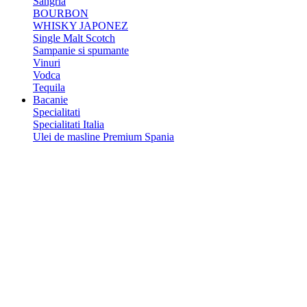
Sangria
BOURBON
WHISKY JAPONEZ
Single Malt Scotch
Sampanie si spumante
Vinuri
Vodca
Tequila
Bacanie
Specialitati
Specialitati Italia
Ulei de masline Premium Spania