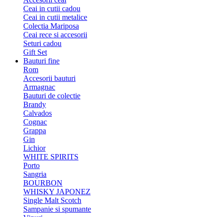
Ceai in cutii cadou
Ceai in cutii metalice
Colectia Mariposa
Ceai rece si accesorii
Seturi cadou
Gift Set
Bauturi fine
Rom
Accesorii bauturi
Armagnac
Bauturi de colectie
Brandy
Calvados
Cognac
Grappa
Gin
Lichior
WHITE SPIRITS
Porto
Sangria
BOURBON
WHISKY JAPONEZ
Single Malt Scotch
Sampanie si spumante