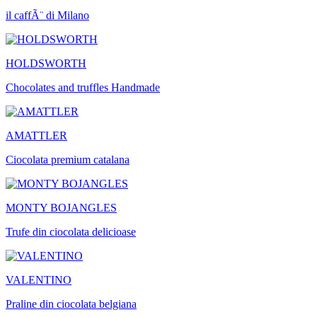
il caffÃ¨ di Milano
HOLDSWORTH
Chocolates and truffles Handmade
AMATTLER
Ciocolata premium catalana
MONTY BOJANGLES
Trufe din ciocolata delicioase
VALENTINO
Praline din ciocolata belgiana