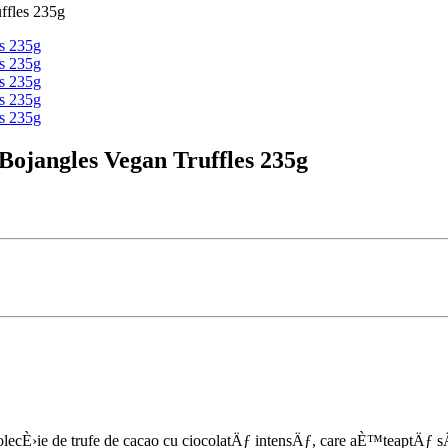
ffles 235g
 Bojangles Vegan Truffles 235g
ecÈ›ie de trufe de cacao cu ciocolatÄƒ intensÄƒ, care aÈ™teaptÄƒ sÄƒ f