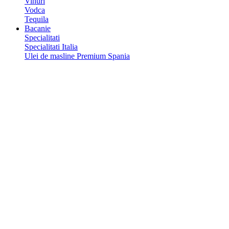
Vinuri
Vodca
Tequila
Bacanie
Specialitati
Specialitati Italia
Ulei de masline Premium Spania