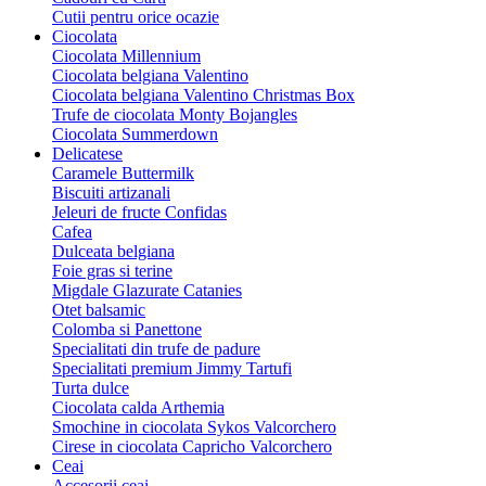
Cutii pentru orice ocazie
Ciocolata
Ciocolata Millennium
Ciocolata belgiana Valentino
Ciocolata belgiana Valentino Christmas Box
Trufe de ciocolata Monty Bojangles
Ciocolata Summerdown
Delicatese
Caramele Buttermilk
Biscuiti artizanali
Jeleuri de fructe Confidas
Cafea
Dulceata belgiana
Foie gras si terine
Migdale Glazurate Catanies
Otet balsamic
Colomba si Panettone
Specialitati din trufe de padure
Specialitati premium Jimmy Tartufi
Turta dulce
Ciocolata calda Arthemia
Smochine in ciocolata Sykos Valcorchero
Cirese in ciocolata Capricho Valcorchero
Ceai
Accesorii ceai