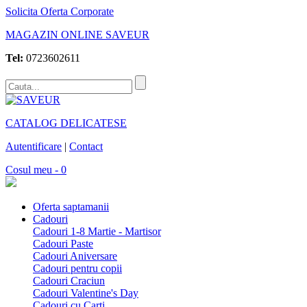
Solicita Oferta Corporate
MAGAZIN ONLINE SAVEUR
Tel:
0723602611
CATALOG DELICATESE
Autentificare
|
Contact
Cosul meu - 0
Oferta saptamanii
Cadouri
Cadouri 1-8 Martie - Martisor
Cadouri Paste
Cadouri Aniversare
Cadouri pentru copii
Cadouri Craciun
Cadouri Valentine's Day
Cadouri cu Carti