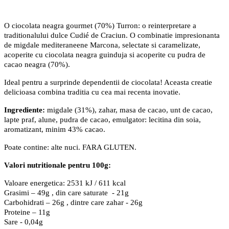
O ciocolata neagra gourmet (70%) Turron: o reinterpretare a
traditionalului dulce Cudié de Craciun. O combinatie impresionanta
de migdale mediteraneene Marcona, selectate si caramelizate,
acoperite cu ciocolata neagra guinduja si acoperite cu pudra de
cacao neagra (70%).
Ideal pentru a surprinde dependentii de ciocolata! Aceasta creatie
delicioasa combina traditia cu cea mai recenta inovatie.
Ingrediente:
migdale (31%), zahar, masa de cacao, unt de cacao,
lapte praf, alune, pudra de cacao, emulgator: lecitina din soia,
aromatizant, minim 43% cacao.
Poate contine: alte nuci. FARA GLUTEN.
Valori nutritionale pentru 100g:
Valoare energetica: 2531 kJ / 611 kcal
Grasimi – 49g , din care saturate - 21g
Carbohidrati – 26g , dintre care zahar - 26g
Proteine – 11g
Sare - 0,04g