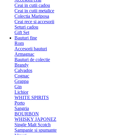
Ceai in cutii cadou
Ceai in cutii metalice
Colectia Mariposa
Ceai rece si accesorii
Seturi cadou
Gift Set
Bauturi fine
Rom
Accesorii bauturi
Armagnac
Bauturi de colectie
Brandy
Calvados
Cognac
Grappa
Gin
Lichior
WHITE SPIRITS
Porto
Sangria
BOURBON
WHISKY JAPONEZ
Single Malt Scotch
Sampanie si spumante