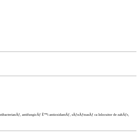
antibacterianÄƒ, antifungicÄƒ È™i antioxidantÄƒ, sÄƒnÄƒtoasÄƒ ca înlocuitor de zahÄƒr,