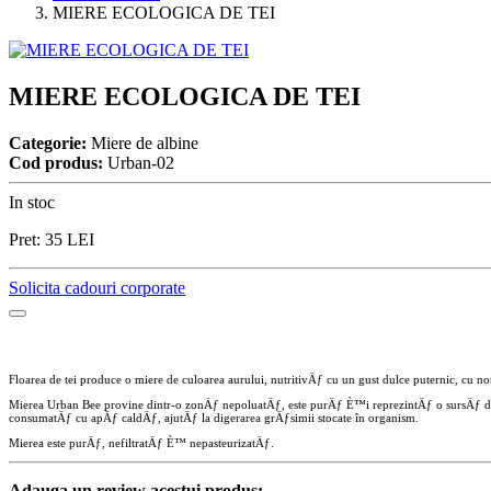
MIERE ECOLOGICA DE TEI
MIERE ECOLOGICA DE TEI
Categorie:
Miere de albine
Cod produs:
Urban-02
In stoc
Pret:
35
LEI
Solicita cadouri corporate
Floarea de tei produce o miere de culoarea aurului, nutritivÄƒ cu un gust dulce puternic, cu
Mierea Urban Bee provine dintr-o zonÄƒ nepoluatÄƒ, este purÄƒ È™i reprezintÄƒ o sursÄƒ de 
consumatÄƒ cu apÄƒ caldÄƒ, ajutÄƒ la digerarea grÄƒsimii stocate în organism.
Mierea este purÄƒ, nefiltratÄƒ È™ nepasteurizatÄƒ.
Adauga un review acestui produs: