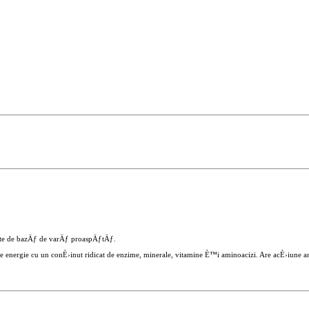
 note de bazÄƒ de varÄƒ proaspÄƒtÄƒ.
energie cu un conÈ›inut ridicat de enzime, minerale, vitamine È™i aminoacizi. Are acÈ›iune 