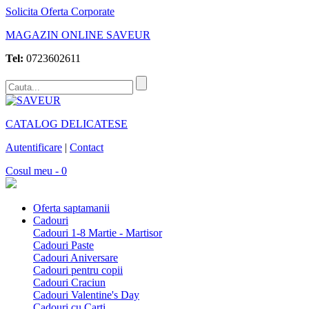
Solicita Oferta Corporate
MAGAZIN ONLINE SAVEUR
Tel:
0723602611
CATALOG DELICATESE
Autentificare
|
Contact
Cosul meu - 0
Oferta saptamanii
Cadouri
Cadouri 1-8 Martie - Martisor
Cadouri Paste
Cadouri Aniversare
Cadouri pentru copii
Cadouri Craciun
Cadouri Valentine's Day
Cadouri cu Carti