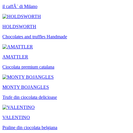
il caffÃ¨ di Milano
HOLDSWORTH
Chocolates and truffles Handmade
AMATTLER
Ciocolata premium catalana
MONTY BOJANGLES
Trufe din ciocolata delicioase
VALENTINO
Praline din ciocolata belgiana