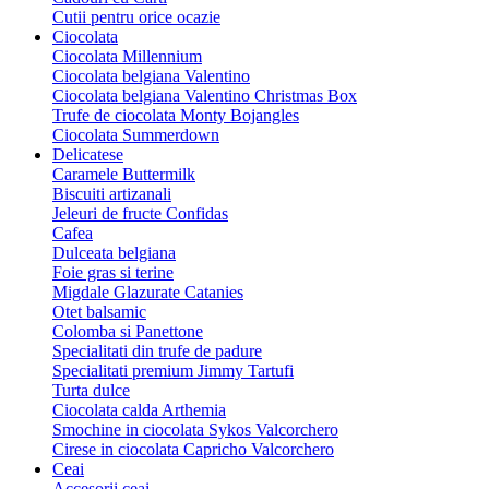
Cutii pentru orice ocazie
Ciocolata
Ciocolata Millennium
Ciocolata belgiana Valentino
Ciocolata belgiana Valentino Christmas Box
Trufe de ciocolata Monty Bojangles
Ciocolata Summerdown
Delicatese
Caramele Buttermilk
Biscuiti artizanali
Jeleuri de fructe Confidas
Cafea
Dulceata belgiana
Foie gras si terine
Migdale Glazurate Catanies
Otet balsamic
Colomba si Panettone
Specialitati din trufe de padure
Specialitati premium Jimmy Tartufi
Turta dulce
Ciocolata calda Arthemia
Smochine in ciocolata Sykos Valcorchero
Cirese in ciocolata Capricho Valcorchero
Ceai
Accesorii ceai