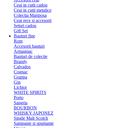
Ceai in cutii cadou
Ceai in cutii metalice
Colectia Mariposa
Ceai rece si accesorii
Seturi cadou
Gift Set
Bauturi fine
Rom
Accesorii bauturi
Armagnac
Bauturi de colectie
Brandy
Calvados
Cognac
Grappa
Gin
Lichior
WHITE SPIRITS
Porto
Sangria
BOURBON
WHISKY JAPONEZ
Single Malt Scotch
Sampanie si spumante