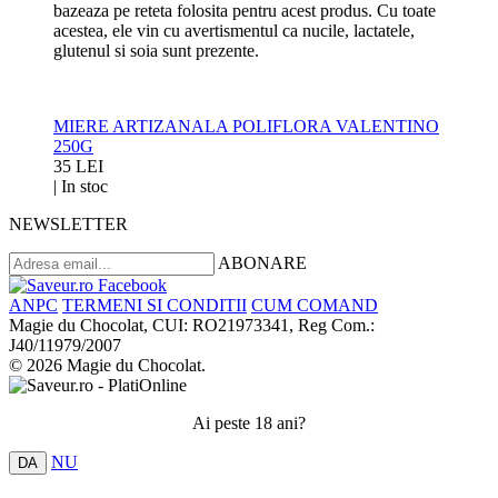
bazeaza pe reteta folosita pentru acest produs. Cu toate
acestea, ele vin cu avertismentul ca nucile, lactatele,
glutenul si soia sunt prezente.
MIERE ARTIZANALA POLIFLORA VALENTINO
250G
35 LEI
|
In stoc
NEWSLETTER
ABONARE
ANPC
TERMENI SI CONDITII
CUM COMAND
Magie du Chocolat, CUI: RO21973341, Reg Com.:
J40/11979/2007
© 2026 Magie du Chocolat.
Ai peste 18 ani?
NU
DA