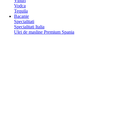
Vinuri
Vodca
Tequila
Bacanie
Specialitati
Specialitati Italia
Ulei de masline Premium Spania