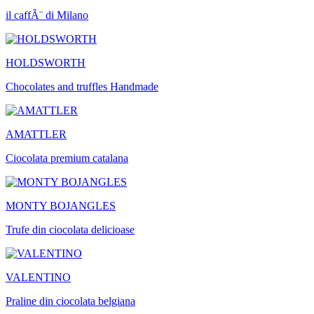
il caffÃ¨ di Milano
HOLDSWORTH
Chocolates and truffles Handmade
AMATTLER
Ciocolata premium catalana
MONTY BOJANGLES
Trufe din ciocolata delicioase
VALENTINO
Praline din ciocolata belgiana