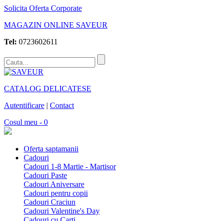
Solicita Oferta Corporate
MAGAZIN ONLINE SAVEUR
Tel:
0723602611
CATALOG DELICATESE
Autentificare
|
Contact
Cosul meu - 0
Oferta saptamanii
Cadouri
Cadouri 1-8 Martie - Martisor
Cadouri Paste
Cadouri Aniversare
Cadouri pentru copii
Cadouri Craciun
Cadouri Valentine's Day
Cadouri cu Carti