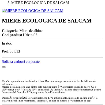
MIERE ECOLOGICA DE SALCAM
MIERE ECOLOGICA DE SALCAM
Categorie:
Miere de albine
Cod produs:
Urban-03
In stoc
Pret:
35
LEI
Solicita cadouri corporate
Vara începe cu bucuria albinelor Urban Bee de a culege nectarul din florile delicate ale
salcâmului.
Mierea de salcâm este una dintre cele mai populare
È™i
apreciate soiuri de miere. Cu o
uÈ™oarÄƒ notÄƒ floralÄƒ È™i consistenÈ›Äƒ lichidÄƒ, ea este alegerea perfectÄƒ pentru
îndulcirea bÄƒuturilor È™i prepararea de reÈ›ete culinare.
DatoritÄƒ proprietÄƒÈ›ilor antibacteriene È™i antioxidante, mierea de salcâm ajutÄƒ la
tratarea infecÈ›iilor respiratorii, insomniei, bolilor de rinichi È™i durerilor de cap.