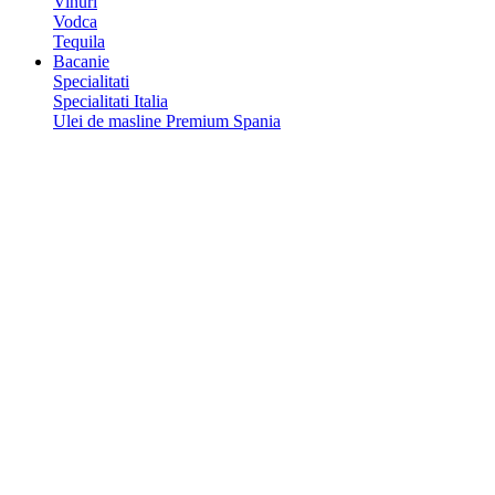
Vinuri
Vodca
Tequila
Bacanie
Specialitati
Specialitati Italia
Ulei de masline Premium Spania