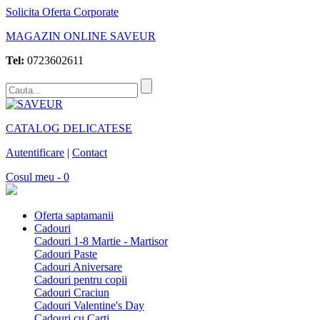
Solicita Oferta Corporate
MAGAZIN ONLINE SAVEUR
Tel:
0723602611
CATALOG DELICATESE
Autentificare
|
Contact
Cosul meu - 0
Oferta saptamanii
Cadouri
Cadouri 1-8 Martie - Martisor
Cadouri Paste
Cadouri Aniversare
Cadouri pentru copii
Cadouri Craciun
Cadouri Valentine's Day
Cadouri cu Carti