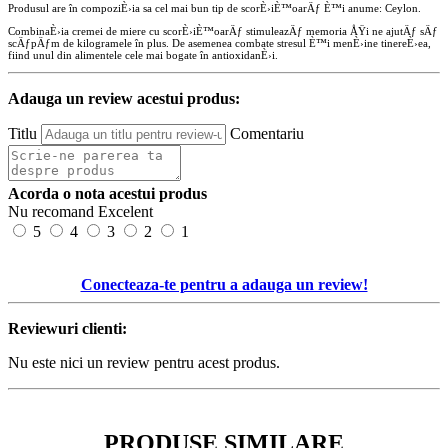
Produsul are în compoziÈ›ia sa cel mai bun tip de scorÈ›iÈ™oarÄƒ È™i anume: Ceylon.
CombinaÈ›ia cremei de miere cu scorÈ›iÈ™oarÄƒ stimuleazÄƒ memoria ÅŸi ne ajutÄƒ sÄƒ
scÄƒpÄƒm de kilogramele în plus. De asemenea combate stresul È™i menÈ›ine tinereÈ›ea,
fiind unul din alimentele cele mai bogate în antioxidanÈ›i.
Adauga un review acestui produs:
Titlu
Comentariu
Acorda o nota acestui produs
Nu recomand
Excelent
5
4
3
2
1
Conecteaza-te pentru a adauga un review!
Reviewuri clienti:
Nu este nici un review pentru acest produs.
PRODUSE SIMILARE