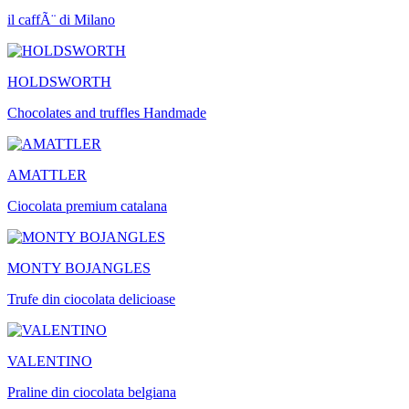
il caffÃ¨ di Milano
HOLDSWORTH
Chocolates and truffles Handmade
AMATTLER
Ciocolata premium catalana
MONTY BOJANGLES
Trufe din ciocolata delicioase
VALENTINO
Praline din ciocolata belgiana