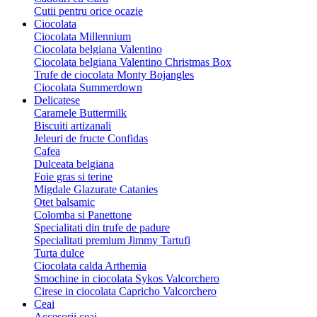
Cutii pentru orice ocazie
Ciocolata
Ciocolata Millennium
Ciocolata belgiana Valentino
Ciocolata belgiana Valentino Christmas Box
Trufe de ciocolata Monty Bojangles
Ciocolata Summerdown
Delicatese
Caramele Buttermilk
Biscuiti artizanali
Jeleuri de fructe Confidas
Cafea
Dulceata belgiana
Foie gras si terine
Migdale Glazurate Catanies
Otet balsamic
Colomba si Panettone
Specialitati din trufe de padure
Specialitati premium Jimmy Tartufi
Turta dulce
Ciocolata calda Arthemia
Smochine in ciocolata Sykos Valcorchero
Cirese in ciocolata Capricho Valcorchero
Ceai
Accesorii ceai