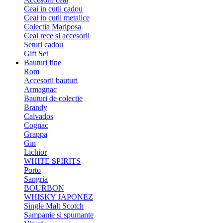
Ceai in cutii cadou
Ceai in cutii metalice
Colectia Mariposa
Ceai rece si accesorii
Seturi cadou
Gift Set
Bauturi fine
Rom
Accesorii bauturi
Armagnac
Bauturi de colectie
Brandy
Calvados
Cognac
Grappa
Gin
Lichior
WHITE SPIRITS
Porto
Sangria
BOURBON
WHISKY JAPONEZ
Single Malt Scotch
Sampanie si spumante