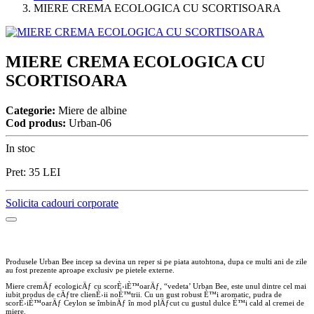
MIERE CREMA ECOLOGICA CU SCORTISOARA
MIERE CREMA ECOLOGICA CU
SCORTISOARA
Categorie:
Miere de albine
Cod produs:
Urban-06
In stoc
Pret:
35
LEI
Solicita cadouri corporate
Produsele Urban Bee incep sa devina un reper si pe piata autohtona, dupa ce multi ani de zile
au fost prezente aproape exclusiv pe pietele externe.
Miere cremÄƒ ecologicÄƒ cu scorÈ›iÈ™oarÄƒ, “vedeta’ Urban Bee, este unul dintre cel mai
iubit produs de cÄƒtre clienÈ›ii noÈ™trii. Cu un gust robust È™i aromatic, pudra de
scorÈ›iÈ™oarÄƒ Ceylon se îmbinÄƒ în mod plÄƒcut cu gustul dulce È™i cald al cremei de
miere.