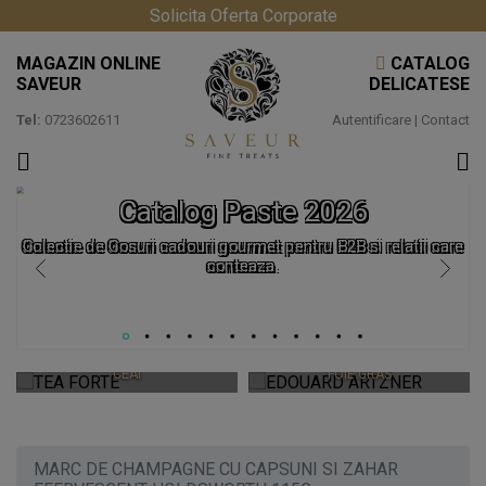
Solicita Oferta Corporate
MAGAZIN ONLINE
CATALOG
SAVEUR
DELICATESE
Tel:
0723602611
Autentificare
|
Contact
Catalog Paste 2026
Colectie de Cosuri cadouri gourmet pentru B2B si relatii care
conteaza.
TEA FORTE
EDOUARD ARTZNER
CEAIURI PREMIUM SI ACCESORII
CEAI
FOIE GRAS
MARC DE CHAMPAGNE CU CAPSUNI SI ZAHAR