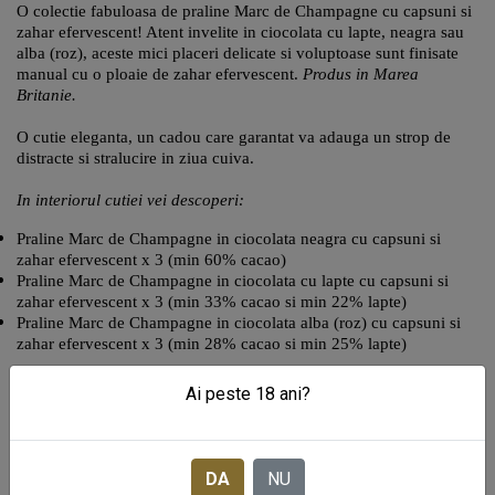
O colectie fabuloasa de praline Marc de Champagne cu capsuni si
zahar efervescent! Atent invelite in ciocolata cu lapte, neagra sau
alba (roz), aceste mici placeri delicate si voluptoase sunt finisate
manual cu o ploaie de zahar efervescent.
Produs in Marea
Britanie.
O cutie eleganta, un cadou care garantat va adauga un strop de
distracte si stralucire in ziua cuiva.
In interiorul cutiei vei descoperi:
Praline Marc de Champagne in ciocolata neagra cu capsuni si
zahar efervescent x 3 (min 60% cacao)
Praline Marc de Champagne in ciocolata cu lapte cu capsuni si
zahar efervescent x 3 (min 33% cacao si min 22% lapte)
Praline Marc de Champagne in ciocolata alba (roz) cu capsuni si
zahar efervescent x 3 (min 28% cacao si min 25% lapte)
Ingrediente:
ciocolata alba (zahar, unt de cacao, lapte praf,
Ai peste 18 ani?
emulgator: lecitina de soia, vanilie), unt, fondant (zahar, sirop de
glucoza, apa, piureuri de fructe (sirop de glucoza, sirop de zahar,
capsuni, concentrat de suc de sfecla rosie, arome naturale, etanol),
acid citric, concentrate de plante (mar, sofran, lamaie), ciocolata cu
DA
NU
lapte (zahar, unt de cacao, lapte praf integral, pasta de cacao,