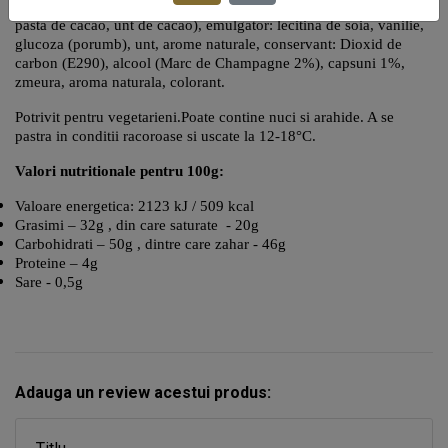
emulgator: lecitina de soia, vanilie), ciocolata neagra (zahar in
pasta de cacao, unt de cacao), emulgator: lecitina de soia, vanilie,
glucoza (porumb), unt, arome naturale, conservant: Dioxid de
carbon (E290), alcool (Marc de Champagne 2%), capsuni 1%,
zmeura, aroma naturala, colorant.
Potrivit pentru vegetarieni.Poate contine nuci si arahide. A se
pastra in conditii racoroase si uscate la 12-18°C.
Valori nutritionale pentru 100g:
Valoare energetica: 2123 kJ / 509 kcal
Grasimi – 32g , din care saturate - 20g
Carbohidrati – 50g , dintre care zahar - 46g
Proteine – 4g
Sare - 0,5g
Adauga un review acestui produs: