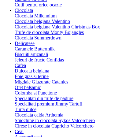
Cutii pentru orice ocazie
Ciocolata
Ciocolata Millennium
Ciocolata belgiana Valentino
Ciocolata belgiana Valentino Christmas Box
Trufe de ciocolata Monty Bojangles
Ciocolata Summerdown
Delicatese
Caramele Buttermilk
Biscuiti artizanali
Jeleuri de fructe Confidas
Cafea
Dulceata belgiana
Foie gras si terine
Migdale Glazurate Catanies
Otet balsamic
Colomba si Panettone
Specialitati din trufe de padure
Specialitati premium Jimmy Tartufi
Turta dulce
Ciocolata calda Arthemia
Smochine in ciocolata Sykos Valcorchero
Cirese in ciocolata Capricho Valcorchero
Ceai
Accesorii ceai