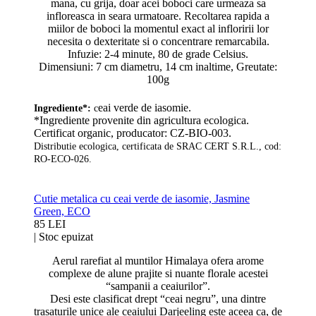
mana, cu grija, doar acei boboci care urmeaza sa
infloreasca in seara urmatoare. Recoltarea rapida a
miilor de boboci la momentul exact al infloririi lor
necesita o dexteritate si o concentrare remarcabila.
Infuzie: 2-4 minute, 80 de grade Celsius.
Dimensiuni: 7 cm diametru, 14 cm inaltime, Greutate:
100g
eai verde de iasomie.
Ingrediente*:
c
*Ingrediente provenite din agricultura ecologica.
Certificat organic, producator: CZ-BIO-003.
Distributie ecologica, certificata de SRAC CERT S.R.L., cod:
RO-ECO-026.
Cutie metalica cu ceai verde de iasomie, Jasmine
Green, ECO
85 LEI
|
Stoc epuizat
Aerul rarefiat al muntilor Himalaya ofera arome
complexe de alune prajite si nuante florale acestei
“sampanii a ceaiurilor”.
Desi este clasificat drept “ceai negru”, una dintre
trasaturile unice ale ceaiului Darjeeling este aceea ca, de