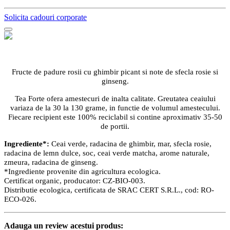
Solicita cadouri corporate
Fructe de padure rosii cu ghimbir picant si note de sfecla rosie si
ginseng.
Tea Forte ofera amestecuri de inalta calitate. Greutatea ceaiului
variaza de la 30 la 130 grame, in functie de volumul amestecului.
Fiecare recipient este 100% reciclabil si contine aproximativ 35-50
de portii.
Ingrediente*:
Ceai verde, radacina de ghimbir, mar, sfecla rosie,
radacina de lemn dulce, soc, ceai verde matcha, arome naturale,
zmeura, radacina de ginseng.
*Ingrediente provenite din agricultura ecologica.
Certificat organic, producator: CZ-BIO-003.
Distributie ecologica, certificata de SRAC CERT S.R.L., cod: RO-
ECO-026.
Adauga un review acestui produs: