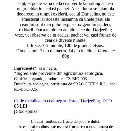
fapt, el poate varia de la ceai verde la oolong si ceai
negru chiar in acelasi pachet. Acest lucru se intampla
deoarece, in timpul oxidarii, ceaiul Darjeeling nu este
amestecat iar aceasta inseamna ca unele parti ale
ceaiului sunt mai putin expuse oxigenului si, deci,
oxidarii. Daca te uiti cu atentie la ceaiul Darjeeling
vrac, vei observa ca in acelasi pachet vei gasi frunze de
ceai de diverse nuante.
Infuzie: 3-5 minute, 100 de grade Celsius.
Dimensiuni: 7 cm diametru, 14 cm inaltime. Greutate:
80g
Ingrediente*:
ceai negru.
*Ingrediente provenite din agricultura ecologica.
Certificat organic, producator: CZ-BIO-003.
Distributie ecologica, certificata de SRAC CERT S.R.L., cod:
RO-ECO-026.
Cutie metalica cu ceai negru, Estate Darjeeling, ECO
85 LEI
|
Stoc epuizat
Un ceai rooibos cu fructe de padure dulci.
Acest ceai rooibos este usor si fructat cu o nota usoara de