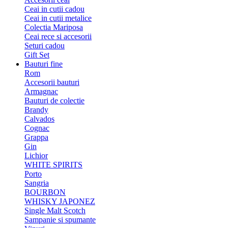
Ceai in cutii cadou
Ceai in cutii metalice
Colectia Mariposa
Ceai rece si accesorii
Seturi cadou
Gift Set
Bauturi fine
Rom
Accesorii bauturi
Armagnac
Bauturi de colectie
Brandy
Calvados
Cognac
Grappa
Gin
Lichior
WHITE SPIRITS
Porto
Sangria
BOURBON
WHISKY JAPONEZ
Single Malt Scotch
Sampanie si spumante