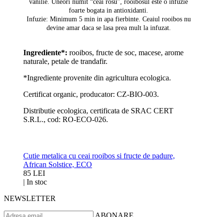
vanilie. Uneori numit “ceai rosu”, rooibosul este o infuzie
foarte bogata in antioxidanti.
Infuzie: Minimum 5 min in apa fierbinte. Ceaiul rooibos nu
devine amar daca se lasa prea mult la infuzat.
Ingrediente*:
r
ooibos, fructe de soc, macese, arome
naturale, petale de trandafir.
*Ingrediente provenite din agricultura ecologica.
Certificat organic, producator: CZ-BIO-003.
Distributie ecologica, certificata de SRAC CERT
S.R.L., cod: RO-ECO-026.
Cutie metalica cu ceai rooibos si fructe de padure,
African Solstice, ECO
85 LEI
|
In stoc
NEWSLETTER
ABONARE