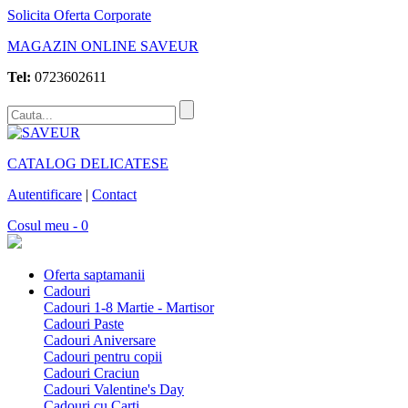
Solicita Oferta Corporate
MAGAZIN ONLINE SAVEUR
Tel:
0723602611
CATALOG DELICATESE
Autentificare
|
Contact
Cosul meu - 0
Oferta saptamanii
Cadouri
Cadouri 1-8 Martie - Martisor
Cadouri Paste
Cadouri Aniversare
Cadouri pentru copii
Cadouri Craciun
Cadouri Valentine's Day
Cadouri cu Carti