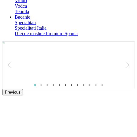
Vinuri
Vodca
Tequila
Bacanie
Specialitati
Specialitati Italia
Ulei de masline Premium Spania
Catalog Paste 2026
Colectie de Cosuri cadouri gourmet pentru B2B si relatii care conteaza.
Previous