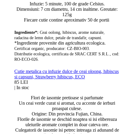
Infuzie: 5 minute, 100 de grade Celsius.
Dimensiuni: 7 cm diametru, 14 cm inaltime. Greutate:
125g
Fiecare cutie contine aproximativ 50 de portii
Ingrediente*:
Ceai oolong, hibiscus, arome naturale,
radacina de lemn dulce, petale de trandafir, capsuni.
*Ingrediente provenite din agricultura ecologica.
Certificat organic, producator: CZ-BIO-003.
Distributie ecologica, certificata de SRAC CERT S.R.L., cod:
RO-ECO-026.
Cutie metalica cu infuzie dulce de ceai oloong, hibiscus
si capsuni, Strawberry hibiscus, ECO
85 LEI
|
In stoc
Flori de iasomie pretioase si parfumate
Un ceai verde curat si aromat, cu accente de ierburi
proaspat culese.
Origine: Din provincia Fujian, China.
Florile de iasomie se deschid noaptea si isi elibereaza
uleiurile aromate complet in doar cateva ore.
Culegatorii de iasomie isi petrec intreaga zi adunand de