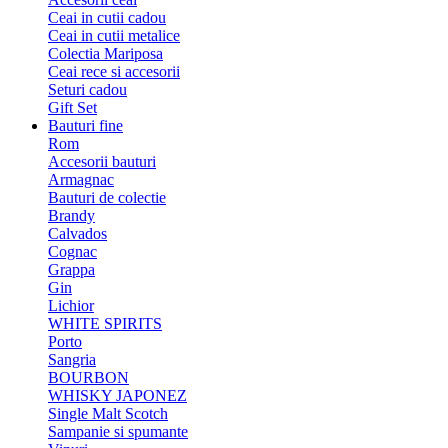
Ceai in cutii cadou
Ceai in cutii metalice
Colectia Mariposa
Ceai rece si accesorii
Seturi cadou
Gift Set
Bauturi fine
Rom
Accesorii bauturi
Armagnac
Bauturi de colectie
Brandy
Calvados
Cognac
Grappa
Gin
Lichior
WHITE SPIRITS
Porto
Sangria
BOURBON
WHISKY JAPONEZ
Single Malt Scotch
Sampanie si spumante