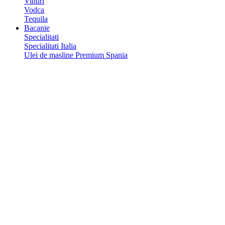
Vinuri
Vodca
Tequila
Bacanie
Specialitati
Specialitati Italia
Ulei de masline Premium Spania