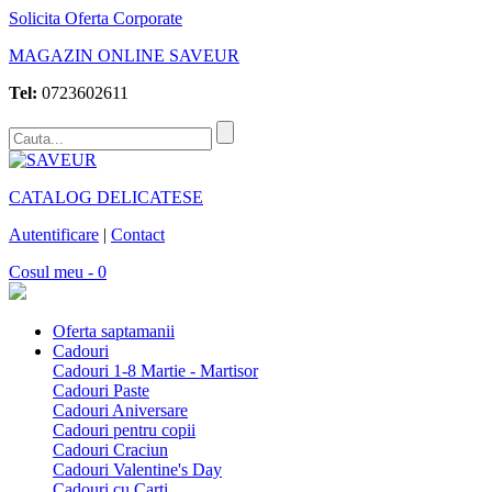
Solicita Oferta Corporate
MAGAZIN ONLINE SAVEUR
Tel:
0723602611
CATALOG DELICATESE
Autentificare
|
Contact
Cosul meu - 0
Oferta saptamanii
Cadouri
Cadouri 1-8 Martie - Martisor
Cadouri Paste
Cadouri Aniversare
Cadouri pentru copii
Cadouri Craciun
Cadouri Valentine's Day
Cadouri cu Carti