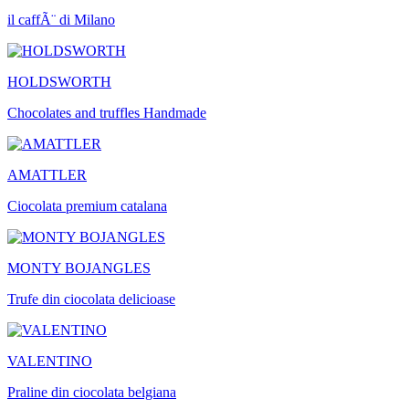
il caffÃ¨ di Milano
HOLDSWORTH
Chocolates and truffles Handmade
AMATTLER
Ciocolata premium catalana
MONTY BOJANGLES
Trufe din ciocolata delicioase
VALENTINO
Praline din ciocolata belgiana