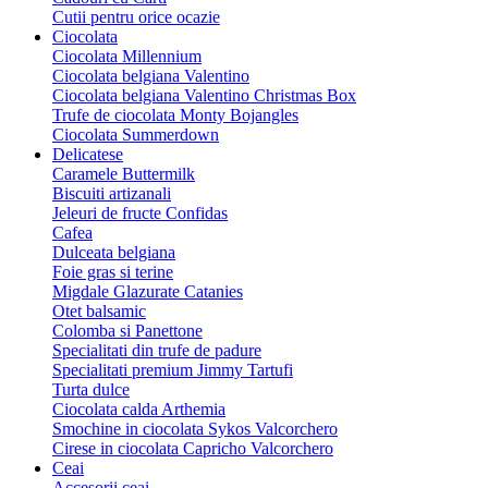
Cutii pentru orice ocazie
Ciocolata
Ciocolata Millennium
Ciocolata belgiana Valentino
Ciocolata belgiana Valentino Christmas Box
Trufe de ciocolata Monty Bojangles
Ciocolata Summerdown
Delicatese
Caramele Buttermilk
Biscuiti artizanali
Jeleuri de fructe Confidas
Cafea
Dulceata belgiana
Foie gras si terine
Migdale Glazurate Catanies
Otet balsamic
Colomba si Panettone
Specialitati din trufe de padure
Specialitati premium Jimmy Tartufi
Turta dulce
Ciocolata calda Arthemia
Smochine in ciocolata Sykos Valcorchero
Cirese in ciocolata Capricho Valcorchero
Ceai
Accesorii ceai