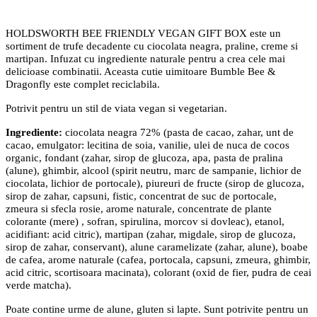
HOLDSWORTH BEE FRIENDLY VEGAN GIFT BOX este un
sortiment de trufe decadente cu ciocolata neagra, praline, creme si
martipan. Infuzat cu ingrediente naturale pentru a crea cele mai
delicioase combinatii. Aceasta cutie uimitoare Bumble Bee &
Dragonfly este complet reciclabila.
Potrivit pentru un stil de viata vegan si vegetarian.
Ingrediente:
ciocolata neagra 72% (pasta de cacao, zahar, unt de
cacao, emulgator: lecitina de soia, vanilie, ulei de nuca de cocos
organic, fondant (zahar, sirop de glucoza, apa, pasta de pralina
(alune), ghimbir, alcool (spirit neutru, marc de sampanie, lichior de
ciocolata, lichior de portocale), piureuri de fructe (sirop de glucoza,
sirop de zahar, capsuni, fistic, concentrat de suc de portocale,
zmeura si sfecla rosie, arome naturale, concentrate de plante
colorante (mere) , sofran, spirulina, morcov si dovleac), etanol,
acidifiant: acid citric), martipan (zahar, migdale, sirop de glucoza,
sirop de zahar, conservant), alune caramelizate (zahar, alune), boabe
de cafea, arome naturale (cafea, portocala, capsuni, zmeura, ghimbir,
acid citric, scortisoara macinata), colorant (oxid de fier, pudra de ceai
verde matcha).
Poate contine urme de alune, gluten si lapte. Sunt potrivite pentru un