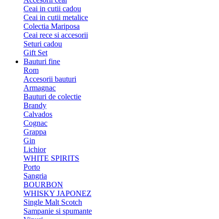
Ceai in cutii cadou
Ceai in cutii metalice
Colectia Mariposa
Ceai rece si accesorii
Seturi cadou
Gift Set
Bauturi fine
Rom
Accesorii bauturi
Armagnac
Bauturi de colectie
Brandy
Calvados
Cognac
Grappa
Gin
Lichior
WHITE SPIRITS
Porto
Sangria
BOURBON
WHISKY JAPONEZ
Single Malt Scotch
Sampanie si spumante