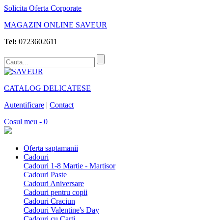
Solicita Oferta Corporate
MAGAZIN ONLINE SAVEUR
Tel:
0723602611
CATALOG DELICATESE
Autentificare
|
Contact
Cosul meu - 0
Oferta saptamanii
Cadouri
Cadouri 1-8 Martie - Martisor
Cadouri Paste
Cadouri Aniversare
Cadouri pentru copii
Cadouri Craciun
Cadouri Valentine's Day
Cadouri cu Carti