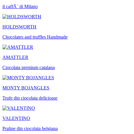
il caffÃ¨ di Milano
HOLDSWORTH
Chocolates and truffles Handmade
AMATTLER
Ciocolata premium catalana
MONTY BOJANGLES
Trufe din ciocolata delicioase
VALENTINO
Praline din ciocolata belgiana