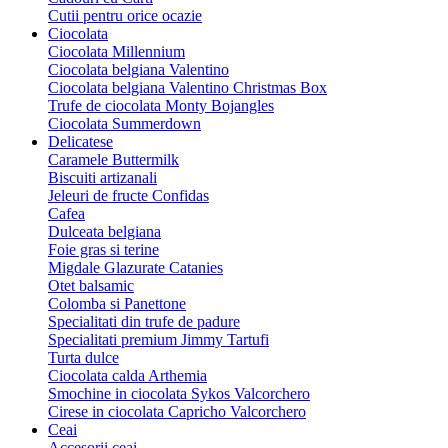
Cutii pentru orice ocazie
Ciocolata
Ciocolata Millennium
Ciocolata belgiana Valentino
Ciocolata belgiana Valentino Christmas Box
Trufe de ciocolata Monty Bojangles
Ciocolata Summerdown
Delicatese
Caramele Buttermilk
Biscuiti artizanali
Jeleuri de fructe Confidas
Cafea
Dulceata belgiana
Foie gras si terine
Migdale Glazurate Catanies
Otet balsamic
Colomba si Panettone
Specialitati din trufe de padure
Specialitati premium Jimmy Tartufi
Turta dulce
Ciocolata calda Arthemia
Smochine in ciocolata Sykos Valcorchero
Cirese in ciocolata Capricho Valcorchero
Ceai
Accesorii ceai