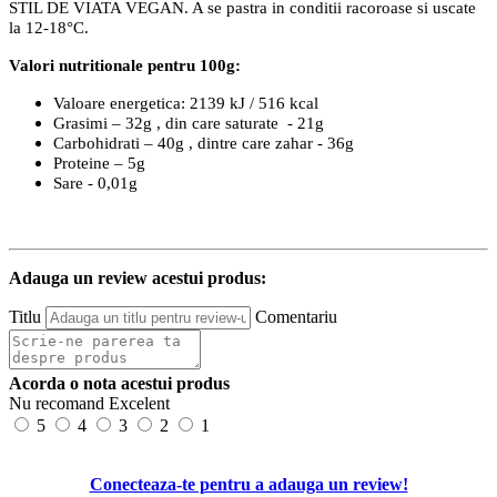
STIL DE VIATA VEGAN. A se pastra in conditii racoroase si uscate
la 12-18°C.
Valori nutritionale pentru 100g:
Valoare energetica: 2139 kJ / 516 kcal
Grasimi – 32g , din care saturate - 21g
Carbohidrati – 40g , dintre care zahar - 36g
Proteine – 5g
Sare - 0,01g
Adauga un review acestui produs:
Titlu
Comentariu
Acorda o nota acestui produs
Nu recomand
Excelent
5
4
3
2
1
Conecteaza-te pentru a adauga un review!