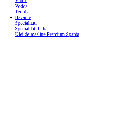
Vinuri
Vodca
Tequila
Bacanie
Specialitati
Specialitati Italia
Ulei de masline Premium Spania