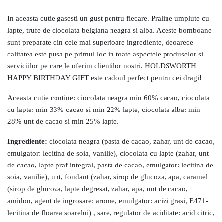
In aceasta cutie gasesti un gust pentru fiecare. Praline umplute cu
lapte, trufe de ciocolata belgiana neagra si alba. Aceste bomboane
sunt preparate din cele mai superioare ingrediente, deoarece
calitatea este pusa pe primul loc in toate aspectele produselor si
serviciilor pe care le oferim clientilor nostri. HOLDSWORTH
HAPPY BIRTHDAY GIFT este cadoul perfect pentru cei dragi!
Aceasta cutie contine: ciocolata neagra min 60% cacao, ciocolata
cu lapte: min 33% cacao si min 22% lapte, ciocolata alba: min
28% unt de cacao si min 25% lapte.
Ingrediente:
ciocolata neagra (pasta de cacao, zahar, unt de cacao,
emulgator: lecitina de soia, vanilie), ciocolata cu lapte (zahar, unt
de cacao, lapte praf integral, pasta de cacao, emulgator: lecitina de
soia, vanilie), unt, fondant (zahar, sirop de glucoza, apa, caramel
(sirop de glucoza, lapte degresat, zahar, apa, unt de cacao,
amidon, agent de ingrosare: arome, emulgator: acizi grasi, E471-
lecitina de floarea soarelui) , sare, regulator de aciditate: acid citric,