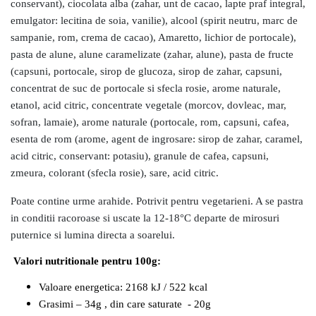
conservant), ciocolata alba (zahar, unt de cacao, lapte praf integral,
emulgator: lecitina de soia, vanilie), alcool (spirit neutru, marc de
sampanie, rom, crema de cacao), Amaretto, lichior de portocale),
pasta de alune, alune caramelizate (zahar, alune), pasta de fructe
(capsuni, portocale, sirop de glucoza, sirop de zahar, capsuni,
concentrat de suc de portocale si sfecla rosie, arome naturale,
etanol, acid citric, concentrate vegetale (morcov, dovleac, mar,
sofran, lamaie), arome naturale (portocale, rom, capsuni, cafea,
esenta de rom (arome, agent de ingrosare: sirop de zahar, caramel,
acid citric, conservant: potasiu), granule de cafea, capsuni,
zmeura, colorant (sfecla rosie), sare, acid citric.
Poate contine urme arahide. Potrivit pentru vegetarieni. A se pastra
in conditii racoroase si uscate la 12-18°C departe de mirosuri
puternice si lumina directa a soarelui.
Valori nutritionale pentru 100g:
Valoare energetica: 2168 kJ / 522 kcal
Grasimi – 34g , din care saturate - 20g