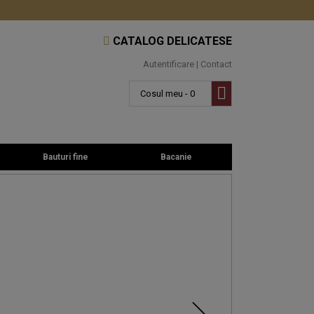
CATALOG DELICATESE
Autentificare
|
Contact
Cosul meu - 0
Bauturi fine
Bacanie