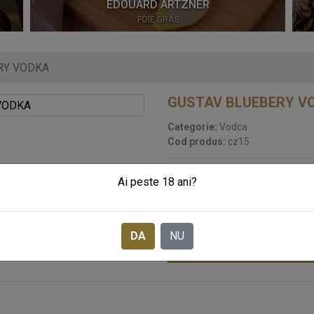
EDOUARD ARTZNER
FOIE GRAS
RY VODKA
GUSTAV BLUEBERY V
Categorie:
Vodca
Cod produs:
cz15
STOC EPUIZAT
Ai peste 18 ani?
129
LEI
Pret:
DA
NU
SOLICITA CADOURI