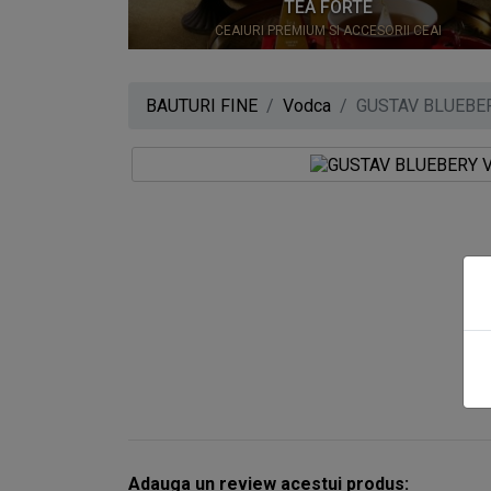
0
TEA FORTE
CEAIURI PREMIUM SI ACCESORII CEAI
BAUTURI FINE
Vodca
GUSTAV BLUEBE
Adauga un review acestui produs: