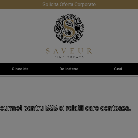
Solicita Oferta Corporate
Ciocolata
Delicatese
Ceai
ourmet pentru B2B si relatii care conteaza.