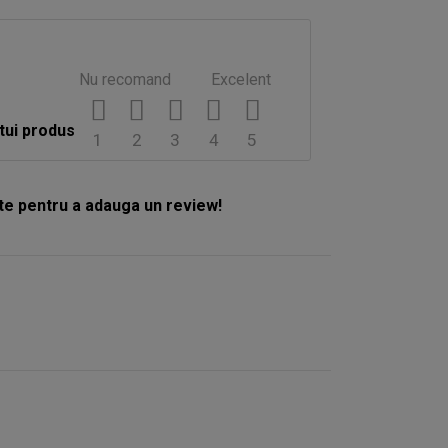
Nu recomand
Excelent
tui produs
1
2
3
4
5
e pentru a adauga un review!