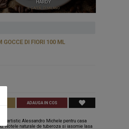
HARDY
IL CAFFÃ¨ DI MILANO
CHOCO
GOCCE DI FIORI 100 ML
RATE
ADAUGA IN COS
ului artistic Alessandro Michele pentru casa
au. Notele naturale de tuberoza si iasomie lasa