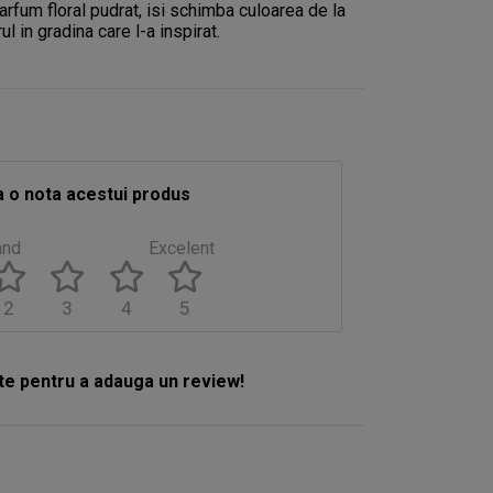
arfum floral pudrat, isi schimba culoarea de la
 in gradina care l-a inspirat.
 o nota acestui produs
and
Excelent
2
3
4
5
e pentru a adauga un review!