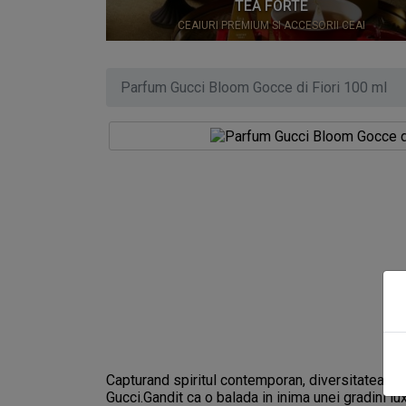
0
TEA FORTE
CEAIURI PREMIUM SI ACCESORII CEAI
Parfum Gucci Bloom Gocce di Fiori 100 ml
Capturand spiritul contemporan, diversitatea si 
Gucci.Gandit ca o balada in inima unei gradini l