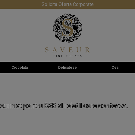
Solicita Oferta Corporate
Ciocolata
Delicatese
Ceai
ourmet pentru B2B si relatii care conteaza.