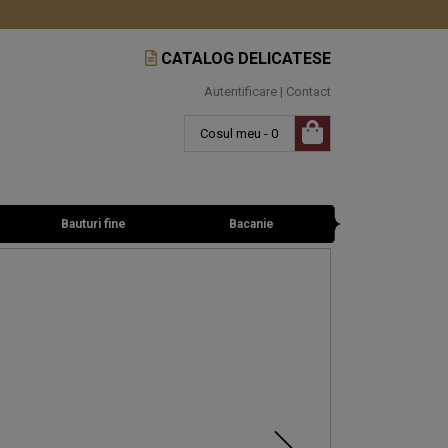
CATALOG DELICATESE
Autentificare
|
Contact
Cosul meu - 0
Bauturi fine
Bacanie