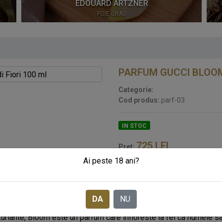
EDOUARD ARTZNER
FOIE GRAS
PARFUM GUCCI BLOOM 
Categorie:
Cod produs:
parf-03
IN STOC
725
LEI
Pret:
Ai peste 18 ani?
SOLICITA CADOURI CORPO
DA
NU
autenticitatea femeii Gucci, Bloom este primul parfum al director
uxuriante, Bloom este un parfum care infloreste la fel ca numele s