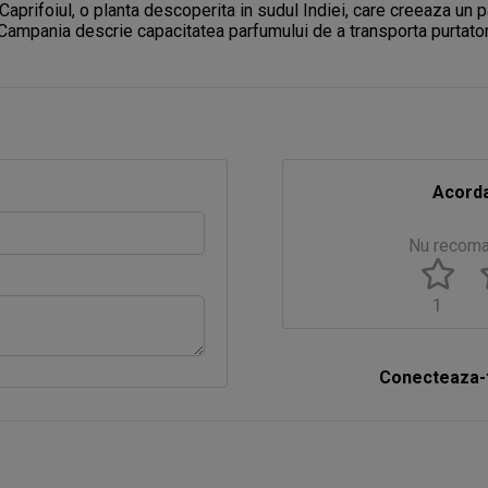
Caprifoiul, o planta descoperita in sudul Indiei, care creeaza un p
Campania descrie capacitatea parfumului de a transporta purtatorul
Acorda
Nu recom
1
Conecteaza-t