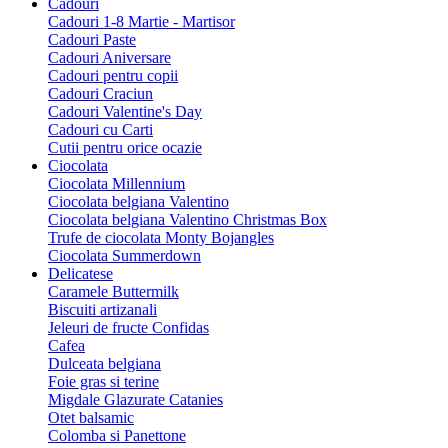
Cadouri
Cadouri 1-8 Martie - Martisor
Cadouri Paste
Cadouri Aniversare
Cadouri pentru copii
Cadouri Craciun
Cadouri Valentine's Day
Cadouri cu Carti
Cutii pentru orice ocazie
Ciocolata
Ciocolata Millennium
Ciocolata belgiana Valentino
Ciocolata belgiana Valentino Christmas Box
Trufe de ciocolata Monty Bojangles
Ciocolata Summerdown
Delicatese
Caramele Buttermilk
Biscuiti artizanali
Jeleuri de fructe Confidas
Cafea
Dulceata belgiana
Foie gras si terine
Migdale Glazurate Catanies
Otet balsamic
Colomba si Panettone