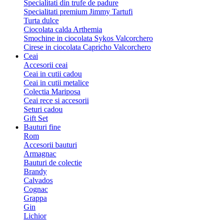
Specialitati din trufe de padure
Specialitati premium Jimmy Tartufi
Turta dulce
Ciocolata calda Arthemia
Smochine in ciocolata Sykos Valcorchero
Cirese in ciocolata Capricho Valcorchero
Ceai
Accesorii ceai
Ceai in cutii cadou
Ceai in cutii metalice
Colectia Mariposa
Ceai rece si accesorii
Seturi cadou
Gift Set
Bauturi fine
Rom
Accesorii bauturi
Armagnac
Bauturi de colectie
Brandy
Calvados
Cognac
Grappa
Gin
Lichior