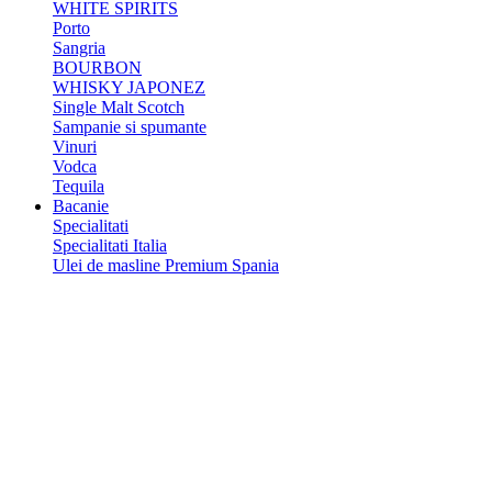
WHITE SPIRITS
Porto
Sangria
BOURBON
WHISKY JAPONEZ
Single Malt Scotch
Sampanie si spumante
Vinuri
Vodca
Tequila
Bacanie
Specialitati
Specialitati Italia
Ulei de masline Premium Spania