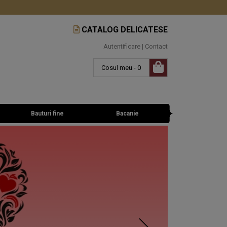
CATALOG DELICATESE
Autentificare
|
Contact
Cosul meu - 0
Bauturi fine
Bacanie