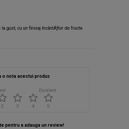
ust, cu un finisaj încântÄƒtor de fructe
 o nota acestui produs
and
Excelent
2
3
4
5
e pentru a adauga un review!