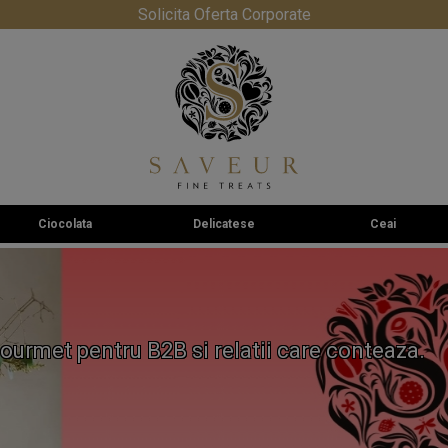
Solicita Oferta Corporate
Ciocolata
Delicatese
Ceai
ourmet pentru B2B si relatii care conteaza.