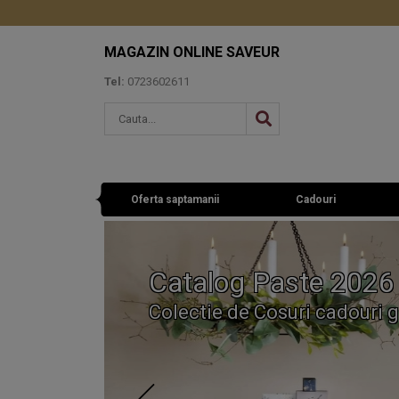
MAGAZIN ONLINE SAVEUR
Tel:
0723602611
Oferta saptamanii
Cadouri
Catalog Paste 2026
Colectie de Cosuri cadouri g