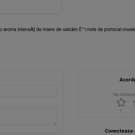
a intensÄƒ de miere de salcâm È™i note de portocal moale la g
Acorda
Nu recom
1
Conecteaza-t