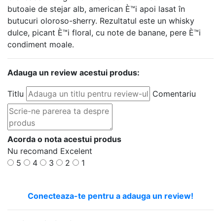
butoaie de stejar alb, american È™i apoi lasat în
butucuri oloroso-sherry. Rezultatul este un whisky
dulce, picant È™i floral, cu note de banane, pere È™i
condiment moale.
Adauga un review acestui produs:
Titlu
Comentariu
Acorda o nota acestui produs
Nu recomand
Excelent
5
4
3
2
1
Conecteaza-te pentru a adauga un review!