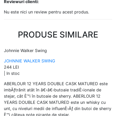
Reviewuri clienti:
Nu este nici un review pentru acest produs.
PRODUSE SIMILARE
Johnnie Walker Swing
JOHNNIE WALKER SWING
244 LEI
|
In stoc
ABERLOUR 12 YEARS DOUBLE CASK MATURED este
imbÄƒtrânit atât în â€‹â€‹butoaie tradiÈ›ionale de
stejar, cât È™i în butoaie de sherry. ABERLOUR 12
YEARS DOUBLE CASK MATURED este un whisky cu
unt, cu niveluri medii de influenÈ›Äƒ din butoi de sherry
È™i câteva note picante de stejar.