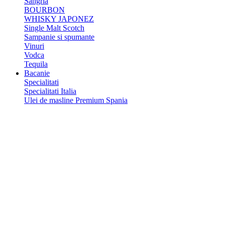
Sangria
BOURBON
WHISKY JAPONEZ
Single Malt Scotch
Sampanie si spumante
Vinuri
Vodca
Tequila
Bacanie
Specialitati
Specialitati Italia
Ulei de masline Premium Spania