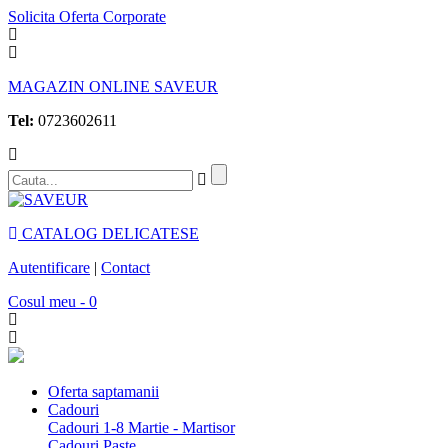
Solicita Oferta Corporate
MAGAZIN ONLINE SAVEUR
Tel:
0723602611
CATALOG DELICATESE
Autentificare
|
Contact
Cosul meu - 0
Oferta saptamanii
Cadouri
Cadouri 1-8 Martie - Martisor
Cadouri Paste