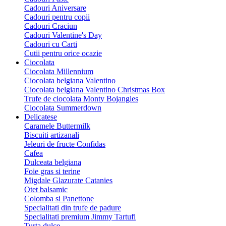
Cadouri Aniversare
Cadouri pentru copii
Cadouri Craciun
Cadouri Valentine's Day
Cadouri cu Carti
Cutii pentru orice ocazie
Ciocolata
Ciocolata Millennium
Ciocolata belgiana Valentino
Ciocolata belgiana Valentino Christmas Box
Trufe de ciocolata Monty Bojangles
Ciocolata Summerdown
Delicatese
Caramele Buttermilk
Biscuiti artizanali
Jeleuri de fructe Confidas
Cafea
Dulceata belgiana
Foie gras si terine
Migdale Glazurate Catanies
Otet balsamic
Colomba si Panettone
Specialitati din trufe de padure
Specialitati premium Jimmy Tartufi
Turta dulce