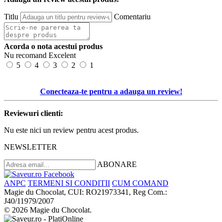
Titlu
Comentariu
Acorda o nota acestui produs
Nu recomand
Excelent
5
4
3
2
1
Conecteaza-te pentru a adauga un review!
Reviewuri clienti:
Nu este nici un review pentru acest produs.
NEWSLETTER
ABONARE
ANPC
TERMENI SI CONDITII
CUM COMAND
Magie du Chocolat, CUI: RO21973341, Reg Com.:
J40/11979/2007
© 2026 Magie du Chocolat.