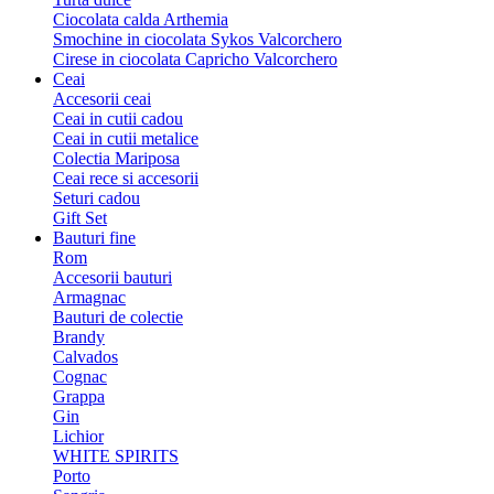
Ciocolata calda Arthemia
Smochine in ciocolata Sykos Valcorchero
Cirese in ciocolata Capricho Valcorchero
Ceai
Accesorii ceai
Ceai in cutii cadou
Ceai in cutii metalice
Colectia Mariposa
Ceai rece si accesorii
Seturi cadou
Gift Set
Bauturi fine
Rom
Accesorii bauturi
Armagnac
Bauturi de colectie
Brandy
Calvados
Cognac
Grappa
Gin
Lichior
WHITE SPIRITS
Porto