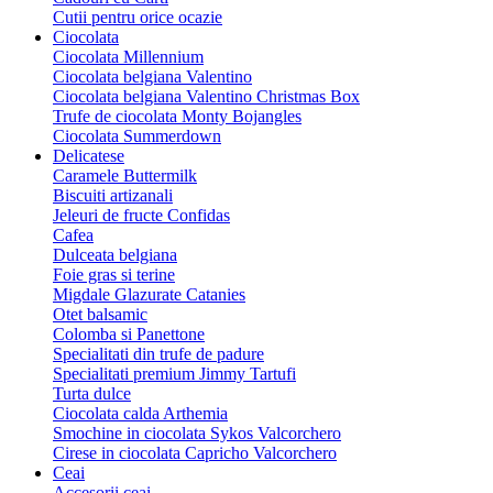
Cutii pentru orice ocazie
Ciocolata
Ciocolata Millennium
Ciocolata belgiana Valentino
Ciocolata belgiana Valentino Christmas Box
Trufe de ciocolata Monty Bojangles
Ciocolata Summerdown
Delicatese
Caramele Buttermilk
Biscuiti artizanali
Jeleuri de fructe Confidas
Cafea
Dulceata belgiana
Foie gras si terine
Migdale Glazurate Catanies
Otet balsamic
Colomba si Panettone
Specialitati din trufe de padure
Specialitati premium Jimmy Tartufi
Turta dulce
Ciocolata calda Arthemia
Smochine in ciocolata Sykos Valcorchero
Cirese in ciocolata Capricho Valcorchero
Ceai
Accesorii ceai