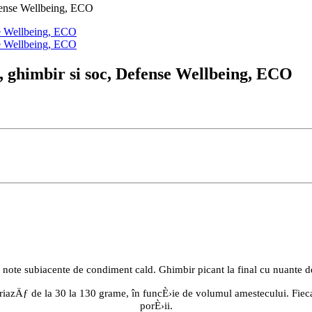
efense Wellbeing, ECO
a, ghimbir si soc, Defense Wellbeing, ECO
 note subiacente de condiment cald. Ghimbir picant la final cu nuante d
variazÄƒ de la 30 la 130 grame, în funcÈ›ie de volumul amestecului. Fie
porÈ›ii.