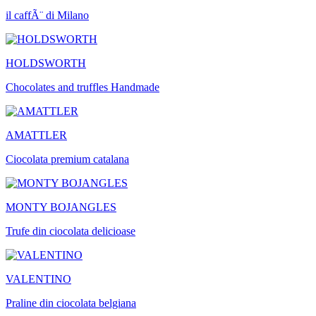
il caffÃ¨ di Milano
HOLDSWORTH
Chocolates and truffles Handmade
AMATTLER
Ciocolata premium catalana
MONTY BOJANGLES
Trufe din ciocolata delicioase
VALENTINO
Praline din ciocolata belgiana