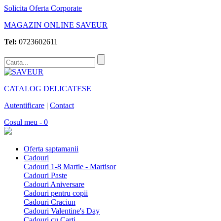
Solicita Oferta Corporate
MAGAZIN ONLINE SAVEUR
Tel:
0723602611
CATALOG DELICATESE
Autentificare
|
Contact
Cosul meu - 0
Oferta saptamanii
Cadouri
Cadouri 1-8 Martie - Martisor
Cadouri Paste
Cadouri Aniversare
Cadouri pentru copii
Cadouri Craciun
Cadouri Valentine's Day
Cadouri cu Carti