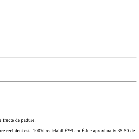
e fructe de padure.
care recipient este 100% reciclabil È™i conÈ›ine aproximativ 35-50 de