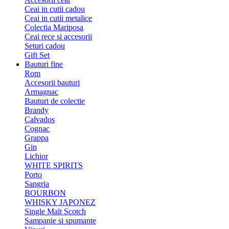
Ceai in cutii cadou
Ceai in cutii metalice
Colectia Mariposa
Ceai rece si accesorii
Seturi cadou
Gift Set
Bauturi fine
Rom
Accesorii bauturi
Armagnac
Bauturi de colectie
Brandy
Calvados
Cognac
Grappa
Gin
Lichior
WHITE SPIRITS
Porto
Sangria
BOURBON
WHISKY JAPONEZ
Single Malt Scotch
Sampanie si spumante