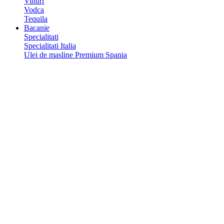
Vinuri
Vodca
Tequila
Bacanie
Specialitati
Specialitati Italia
Ulei de masline Premium Spania