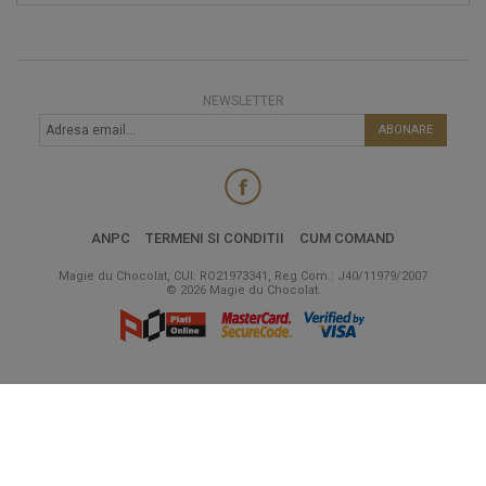
NEWSLETTER
ABONARE
ANPC
TERMENI SI CONDITII
CUM COMAND
Magie du Chocolat, CUI: RO21973341, Reg Com.: J40/11979/2007
© 2026 Magie du Chocolat.