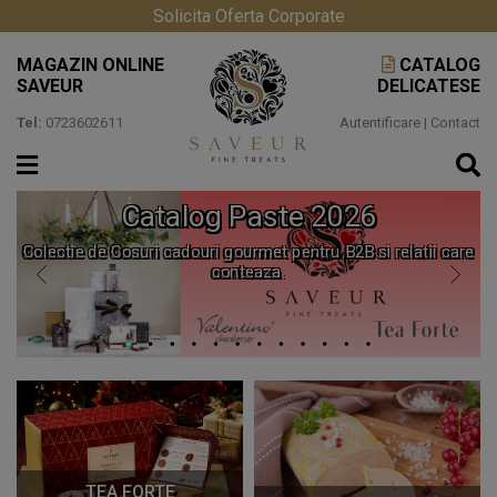
Solicita Oferta Corporate
MAGAZIN ONLINE
CATALOG
SAVEUR
DELICATESE
Tel:
0723602611
Autentificare
|
Contact
Catalog Paste 2026
Colectie de Cosuri cadouri gourmet pentru B2B si relatii care
conteaza.
TEA FORTE