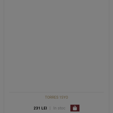
TORRES 15YO
|
In stoc
231 LEI