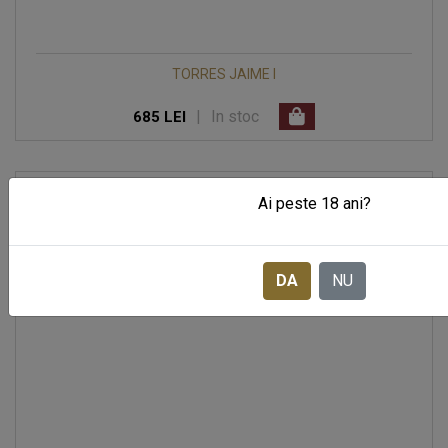
TORRES JAIME I
|
In stoc
685 LEI
Ai peste 18 ani?
DA
NU