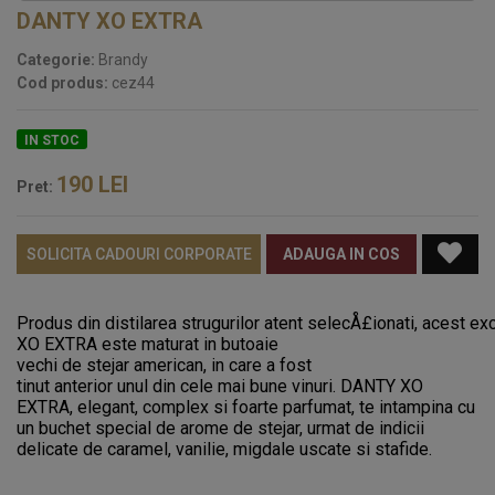
DANTY XO EXTRA
Categorie:
Brandy
Cod produs:
cez44
IN STOC
190
LEI
Pret:
SOLICITA CADOURI CORPORATE
ADAUGA IN COS
Produs
din
distilarea
strugurilor
atent
selecÅ£ionati
,
acest
ex
XO EXTRA
este maturat in butoaie
vechi
de
stejar
american
,
in care
a
fost
tinut
anterior
unul
din
cele mai bune
vinuri
. DANTY XO
EXTRA, e
legant,
complex
si
foarte
parfumat
,
te intampina cu
un buchet
special
de
arome
de
stejar
,
urmat de indicii
delicate de caramel, vanilie, migdale uscate si stafide.