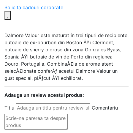
Solicita cadouri corporate
Dalmore Valour este maturat în trei tipuri de recipiente:
butoaie de ex-bourbon din Boston ÅŸi Clermont,
butoaie de sherry oloroso din zona Gonzales Byass,
Spania ÅŸi butoaie de vin de Porto din regiunea
Douro, Portugalia. CombinaÅ£ia de arome atent
selecÅ£ionate conferÄƒ acestui Dalmore Valour un
gust special, plÄƒcut ÅŸi echilibrat.
Adauga un review acestui produs:
Titlu
Comentariu