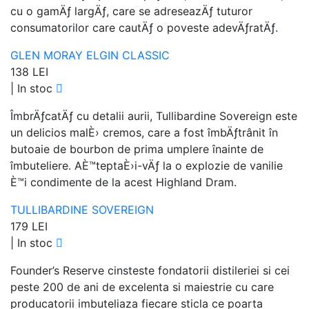
cu o gamÄƒ largÄƒ, care se adreseazÄƒ tuturor
consumatorilor care cautÄƒ o poveste adevÄƒratÄƒ.
GLEN MORAY ELGIN CLASSIC
138 LEI
|
In stoc
ÎmbrÄƒcatÄƒ cu detalii aurii, Tullibardine Sovereign este
un delicios malÈ› cremos, care a fost îmbÄƒtrânit în
butoaie de bourbon de prima umplere înainte de
îmbuteliere. AÈ™teptaÈ›i-vÄƒ la o explozie de vanilie
È™i condimente de la acest Highland Dram.
TULLIBARDINE SOVEREIGN
179 LEI
|
In stoc
Founder’s Reserve cinsteste fondatorii distileriei si cei
peste 200 de ani de excelenta si maiestrie cu care
producatorii imbuteliaza fiecare sticla ce poarta