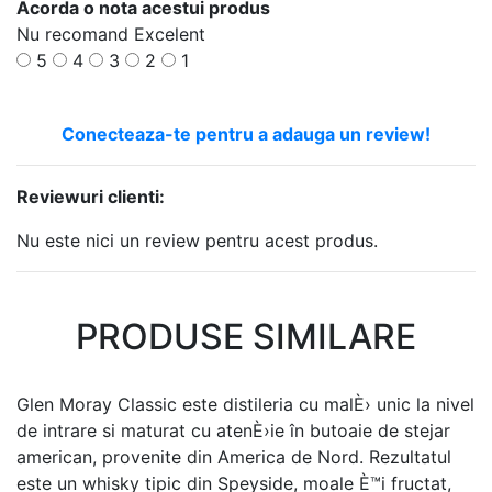
Acorda o nota acestui produs
Nu recomand
Excelent
5
4
3
2
1
Conecteaza-te pentru a adauga un review!
Reviewuri clienti:
Nu este nici un review pentru acest produs.
PRODUSE SIMILARE
Glen Moray Classic este distileria cu malÈ› unic la nivel
de intrare si maturat cu atenÈ›ie în butoaie de stejar
american, provenite din America de Nord. Rezultatul
este un whisky tipic din Speyside, moale È™i fructat,