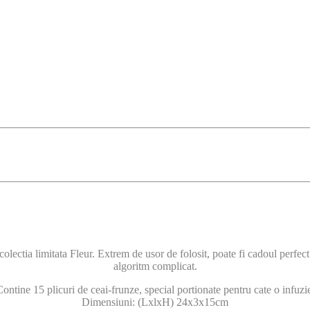
 colectia limitata Fleur. Extrem de usor de folosit, poate fi cadoul perfe
algoritm complicat.
ontine 15 plicuri de ceai-frunze, special portionate pentru cate o infuzi
Dimensiuni: (LxlxH) 24x3x15cm