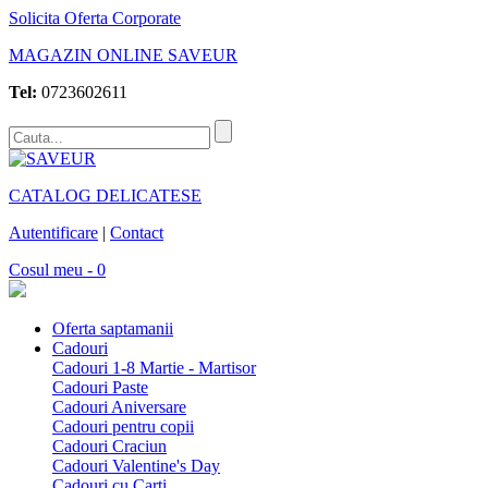
Solicita Oferta Corporate
MAGAZIN ONLINE SAVEUR
Tel:
0723602611
CATALOG DELICATESE
Autentificare
|
Contact
Cosul meu - 0
Oferta saptamanii
Cadouri
Cadouri 1-8 Martie - Martisor
Cadouri Paste
Cadouri Aniversare
Cadouri pentru copii
Cadouri Craciun
Cadouri Valentine's Day
Cadouri cu Carti