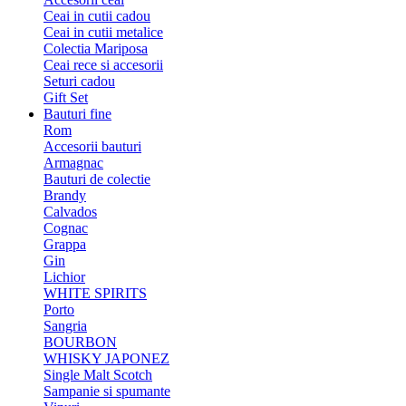
Ceai in cutii cadou
Ceai in cutii metalice
Colectia Mariposa
Ceai rece si accesorii
Seturi cadou
Gift Set
Bauturi fine
Rom
Accesorii bauturi
Armagnac
Bauturi de colectie
Brandy
Calvados
Cognac
Grappa
Gin
Lichior
WHITE SPIRITS
Porto
Sangria
BOURBON
WHISKY JAPONEZ
Single Malt Scotch
Sampanie si spumante