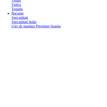
Vinuri
Vodca
Tequila
Bacanie
Specialitati
Specialitati Italia
Ulei de masline Premium Spania