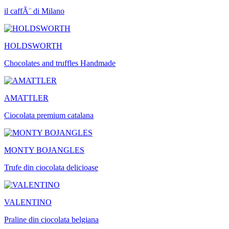
il caffÃ¨ di Milano
HOLDSWORTH
Chocolates and truffles Handmade
AMATTLER
Ciocolata premium catalana
MONTY BOJANGLES
Trufe din ciocolata delicioase
VALENTINO
Praline din ciocolata belgiana