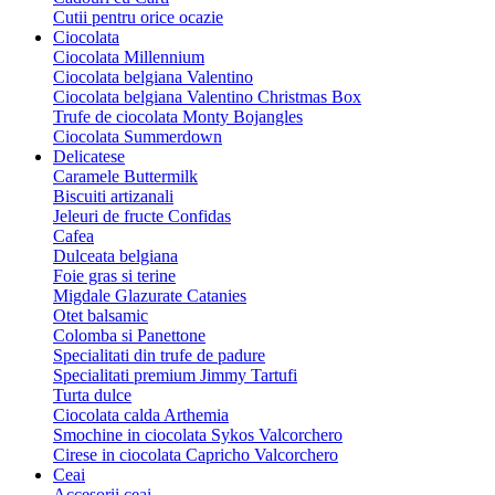
Cutii pentru orice ocazie
Ciocolata
Ciocolata Millennium
Ciocolata belgiana Valentino
Ciocolata belgiana Valentino Christmas Box
Trufe de ciocolata Monty Bojangles
Ciocolata Summerdown
Delicatese
Caramele Buttermilk
Biscuiti artizanali
Jeleuri de fructe Confidas
Cafea
Dulceata belgiana
Foie gras si terine
Migdale Glazurate Catanies
Otet balsamic
Colomba si Panettone
Specialitati din trufe de padure
Specialitati premium Jimmy Tartufi
Turta dulce
Ciocolata calda Arthemia
Smochine in ciocolata Sykos Valcorchero
Cirese in ciocolata Capricho Valcorchero
Ceai
Accesorii ceai