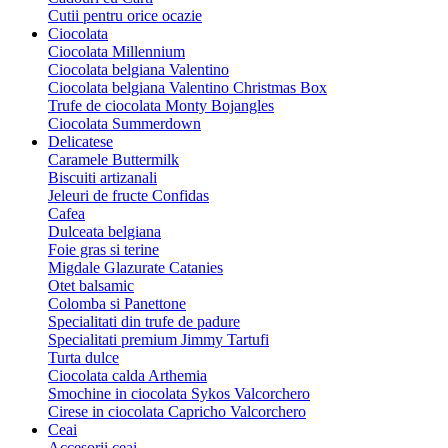
Cutii pentru orice ocazie
Ciocolata
Ciocolata Millennium
Ciocolata belgiana Valentino
Ciocolata belgiana Valentino Christmas Box
Trufe de ciocolata Monty Bojangles
Ciocolata Summerdown
Delicatese
Caramele Buttermilk
Biscuiti artizanali
Jeleuri de fructe Confidas
Cafea
Dulceata belgiana
Foie gras si terine
Migdale Glazurate Catanies
Otet balsamic
Colomba si Panettone
Specialitati din trufe de padure
Specialitati premium Jimmy Tartufi
Turta dulce
Ciocolata calda Arthemia
Smochine in ciocolata Sykos Valcorchero
Cirese in ciocolata Capricho Valcorchero
Ceai
Accesorii ceai