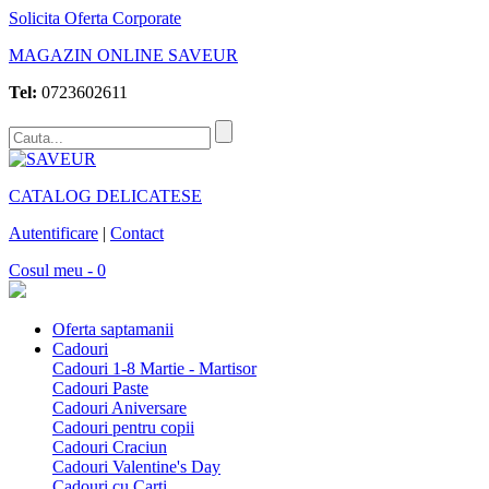
Solicita Oferta Corporate
MAGAZIN ONLINE SAVEUR
Tel:
0723602611
CATALOG DELICATESE
Autentificare
|
Contact
Cosul meu - 0
Oferta saptamanii
Cadouri
Cadouri 1-8 Martie - Martisor
Cadouri Paste
Cadouri Aniversare
Cadouri pentru copii
Cadouri Craciun
Cadouri Valentine's Day
Cadouri cu Carti