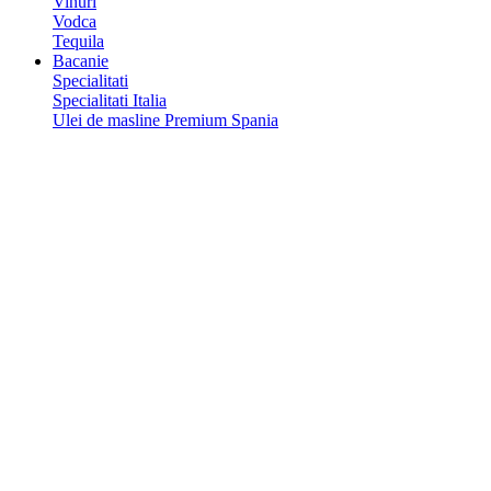
Vinuri
Vodca
Tequila
Bacanie
Specialitati
Specialitati Italia
Ulei de masline Premium Spania