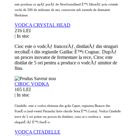
este produsa cu apÄƒ purÄƒ de Newfoundland È™i filtratÄƒ prin cristale
vechi de 500 de milioane de ani, cunoscute sub numele de diamante
Herkimer.
VODCA CRYSTAL HEAD
216 LEI
|
In stoc
Cioc este o vodcÄƒ francezÄƒ, distilatÄƒ din struguri
recoltaÈ›i din regiunile Gaillac È™i Cognac. DupÄƒ
un proces inovator de fermentare la rece, Ciroc este
distilat de 5 ori pentru a produce o vodcÄƒ uimitor de
fina.
CIROC VODKA
165 LEI
|
In stoc
Citadelle este o vodca obtinuta din grâu Capet, regiunea Beauce din
FranÈ›a (sud-vestul Parisului între râurile Sena È™i Loira). Vodca Citadelle
trece de 5 ori printr-un proces de distilare, ceea ce-i confera o mare
eleganÈ›Äƒ È™i fineÈ›e.
VODCA CITADELLE