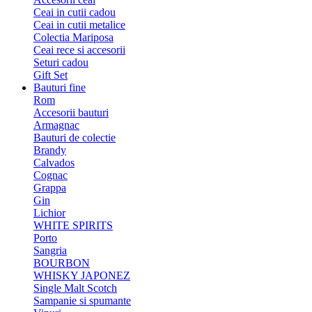
Ceai in cutii cadou
Ceai in cutii metalice
Colectia Mariposa
Ceai rece si accesorii
Seturi cadou
Gift Set
Bauturi fine
Rom
Accesorii bauturi
Armagnac
Bauturi de colectie
Brandy
Calvados
Cognac
Grappa
Gin
Lichior
WHITE SPIRITS
Porto
Sangria
BOURBON
WHISKY JAPONEZ
Single Malt Scotch
Sampanie si spumante