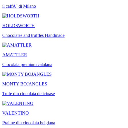
il caffÃ¨ di Milano
HOLDSWORTH
Chocolates and truffles Handmade
AMATTLER
Ciocolata premium catalana
MONTY BOJANGLES
Trufe din ciocolata delicioase
VALENTINO
Praline din ciocolata belgiana