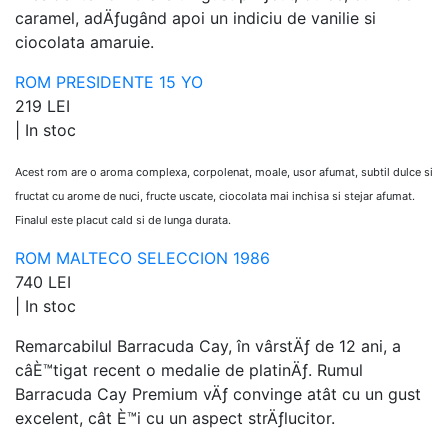
caramel, adÄƒugând apoi un indiciu de vanilie si
ciocolata amaruie.
ROM PRESIDENTE 15 YO
219 LEI
|
In stoc
Acest rom are o aroma complexa, corpolenat, moale, usor afumat, subtil dulce si
fructat cu arome de nuci, fructe uscate, ciocolata mai inchisa si stejar afumat.
Finalul este placut cald si de lunga durata.
ROM MALTECO SELECCION 1986
740 LEI
|
In stoc
Remarcabilul Barracuda Cay, în vârstÄƒ de 12 ani, a
câÈ™tigat recent o medalie de platinÄƒ. Rumul
Barracuda Cay Premium vÄƒ convinge atât cu un gust
excelent, cât È™i cu un aspect strÄƒlucitor.