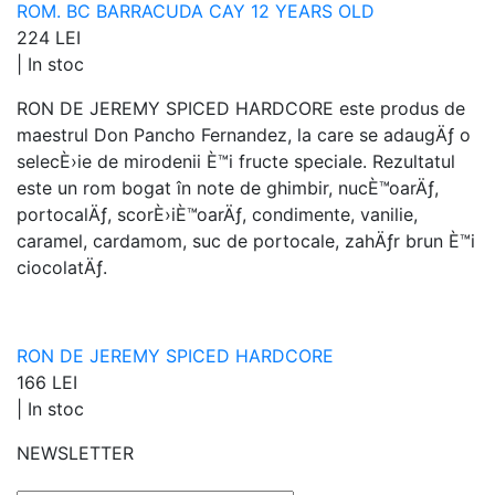
ROM. BC BARRACUDA CAY 12 YEARS OLD
224 LEI
|
In stoc
RON DE JEREMY SPICED HARDCORE este produs de
maestrul Don Pancho Fernandez, la care se adaugÄƒ o
selecÈ›ie de mirodenii È™i fructe speciale. Rezultatul
este un rom bogat în note de ghimbir, nucÈ™oarÄƒ,
portocalÄƒ, scorÈ›iÈ™oarÄƒ, condimente, vanilie,
caramel, cardamom, suc de portocale, zahÄƒr brun È™i
ciocolatÄƒ.
RON DE JEREMY SPICED HARDCORE
166 LEI
|
In stoc
NEWSLETTER