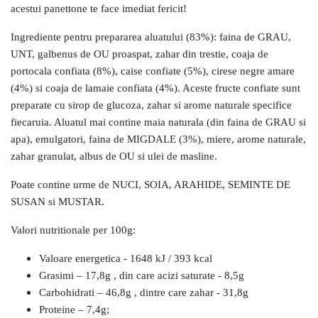
acestui panettone te face imediat fericit!
Ingrediente pentru prepararea aluatului (83%): faina de GRAU,
UNT, galbenus de OU proaspat, zahar din trestie, coaja de
portocala confiata (8%), caise confiate (5%), cirese negre amare
(4%) si coaja de lamaie confiata (4%). Aceste fructe confiate sunt
preparate cu sirop de glucoza, zahar si arome naturale specifice
fiecaruia. Aluatul mai contine maia naturala (din faina de GRAU si
apa), emulgatori, faina de MIGDALE (3%), miere, arome naturale,
zahar granulat, albus de OU si ulei de masline.
Poate contine urme de NUCI, SOIA, ARAHIDE, SEMINTE DE
SUSAN si MUSTAR.
Valori nutritionale per 100g:
Valoare energetica - 1648 kJ / 393 kcal
Grasimi – 17,8g , din care acizi saturate - 8,5g
Carbohidrati – 46,8g , dintre care zahar - 31,8g
Proteine – 7,4g;