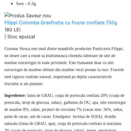
Sare - 0,3g
Filippi Colomba Granfrutta cu fructe confiate 750g
180 LEI
|
Stoc epuizat
Cozonac Struca este unul dintre mandriile productiei Pasticceria Filippi,
un desert care a reusit sa multumeasca clientela iubitoare de ulei de
masline extravirgin in toate privintele. Este framantat doar cu ulei
extravirgin de masline obtinut din masline verzi presate la rece. Fructele
sunt riguros confiate natural, respectand pe deplin caracteristicile
fructului si ale planetei.
Ingrediente:
faina de GRAU, coaja de portocala confiata 20% (coaja de
portocala, sirop de glucoza, zahar), galbenus de OU, apa, ulei extravirgin
de masline 8%, zahar, picaturi de ciocolata 7% (cacao min. 56%, zahar,
pasta de cacao, unt de cacao. Emulgator: lecitina de SOIA), drojdie
naturala (faina de GRAU, apa), coaja de portocala confiata si macinata
3% (coaja de portocala, sirop de glucoza, zahar), miere, emulgatori: