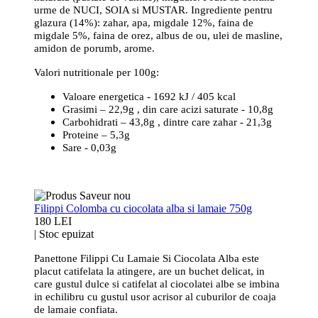
urme de NUCI, SOIA si MUSTAR. Ingrediente pentru
glazura (14%): zahar, apa, migdale 12%, faina de
migdale 5%, faina de orez, albus de ou, ulei de masline,
amidon de porumb, arome.
Valori nutritionale per 100g:
Valoare energetica - 1692 kJ / 405 kcal
Grasimi – 22,9g , din care acizi saturate - 10,8g
Carbohidrati – 43,8g , dintre care zahar - 21,3g
Proteine – 5,3g
Sare - 0,03g
Filippi Colomba cu ciocolata alba si lamaie 750g
180 LEI
|
Stoc epuizat
Panettone Filippi Cu Lamaie Si Ciocolata Alba este
placut catifelata la atingere, are un buchet delicat, in
care gustul dulce si catifelat al ciocolatei albe se imbina
in echilibru cu gustul usor acrisor al cuburilor de coaja
de lamaie confiata.