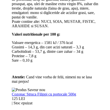
proaspat, apa, ulei de masline extra virgin 8%, zahar din
trestie, drojdie naturala (faina de grau, apa), miere,
emulgatori: mono si digliceride ale acizilor grasi, sare,
pastai de vanilie.
Poate contine alte: NUCI, SOIA, MUSTAR, FISTIC,
ARAHIDE si SUSAN.
Valori nutritionale per 100 g:
Valoare energetica – 1581 kJ / 376 kcal
Grasimi – 14,3 g, din care acizi saturati – 3,3 g
Carbohidrati – 53,7 g, dintre care zahar – 34 g
Proteine – 7,8 g
Sare – 0,10 g
Atentie:
Cand vine vorba de felii, nimeni nu se lasa
mai prejos!
Cozonac Struca Filippi cu portocale 500g
125 LEI
|
Stoc epuizat