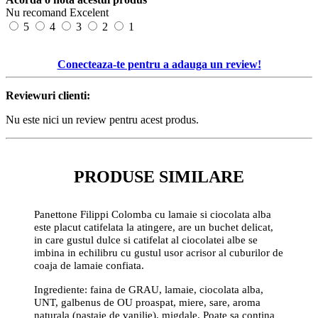
Nu recomand
Excelent
5
4
3
2
1
Conecteaza-te pentru a adauga un review!
Reviewuri clienti:
Nu este nici un review pentru acest produs.
PRODUSE SIMILARE
Panettone Filippi Colomba cu lamaie si ciocolata alba
este placut catifelata la atingere, are un buchet delicat,
in care gustul dulce si catifelat al ciocolatei albe se
imbina in echilibru cu gustul usor acrisor al cuburilor de
coaja de lamaie confiata.
Ingrediente: faina de GRAU, lamaie, ciocolata alba,
UNT, galbenus de OU proaspat, miere, sare, aroma
naturala (pastaie de vanilie), migdale. Poate sa contina