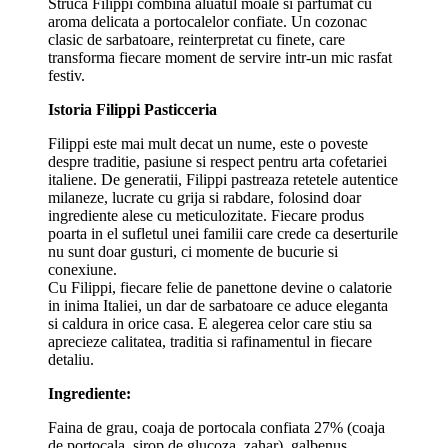
Struca Filippi combina aluatul moale si parfumat cu
aroma delicata a portocalelor confiate. Un cozonac
clasic de sarbatoare, reinterpretat cu finete, care
transforma fiecare moment de servire intr-un mic rasfat
festiv.
Istoria Filippi Pasticceria
Filippi este mai mult decat un nume, este o poveste
despre traditie, pasiune si respect pentru arta cofetariei
italiene. De generatii, Filippi pastreaza retetele autentice
milaneze, lucrate cu grija si rabdare, folosind doar
ingrediente alese cu meticulozitate. Fiecare produs
poarta in el sufletul unei familii care crede ca deserturile
nu sunt doar gusturi, ci momente de bucurie si
conexiune.
Cu Filippi, fiecare felie de panettone devine o calatorie
in inima Italiei, un dar de sarbatoare ce aduce eleganta
si caldura in orice casa. E alegerea celor care stiu sa
aprecieze calitatea, traditia si rafinamentul in fiecare
detaliu.
Ingrediente:
Faina de grau, coaja de portocala confiata 27% (coaja
de portocala, sirop de glucoza, zahar), galbenus