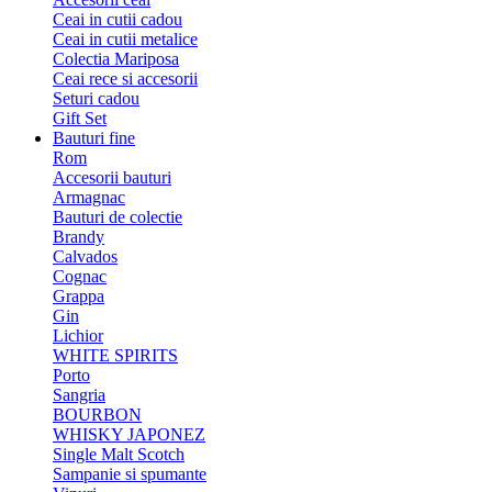
Ceai in cutii cadou
Ceai in cutii metalice
Colectia Mariposa
Ceai rece si accesorii
Seturi cadou
Gift Set
Bauturi fine
Rom
Accesorii bauturi
Armagnac
Bauturi de colectie
Brandy
Calvados
Cognac
Grappa
Gin
Lichior
WHITE SPIRITS
Porto
Sangria
BOURBON
WHISKY JAPONEZ
Single Malt Scotch
Sampanie si spumante