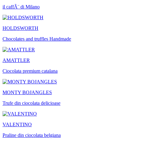
il caffÃ¨ di Milano
HOLDSWORTH
Chocolates and truffles Handmade
AMATTLER
Ciocolata premium catalana
MONTY BOJANGLES
Trufe din ciocolata delicioase
VALENTINO
Praline din ciocolata belgiana