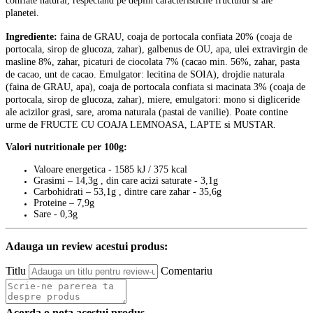
confiate natural, respectand pe deplin caracteristicile fructului si ale
planetei.
Ingrediente:
faina de GRAU, coaja de portocala confiata 20% (coaja de
portocala, sirop de glucoza, zahar), galbenus de OU, apa, ulei extravirgin de
masline 8%, zahar, picaturi de ciocolata 7% (cacao min. 56%, zahar, pasta
de cacao, unt de cacao. Emulgator: lecitina de SOIA), drojdie naturala
(faina de GRAU, apa), coaja de portocala confiata si macinata 3% (coaja de
portocala, sirop de glucoza, zahar), miere, emulgatori: mono si digliceride
ale acizilor grasi, sare, aroma naturala (pastai de vanilie). Poate contine
urme de FRUCTE CU COAJA LEMNOASA, LAPTE si MUSTAR.
Valori nutritionale per 100g:
Valoare energetica - 1585 kJ / 375 kcal
Grasimi – 14,3g , din care acizi saturate - 3,1g
Carbohidrati – 53,1g , dintre care zahar - 35,6g
Proteine – 7,9g
Sare - 0,3g
Adauga un review acestui produs:
Titlu
Comentariu
Acorda o nota acestui produs