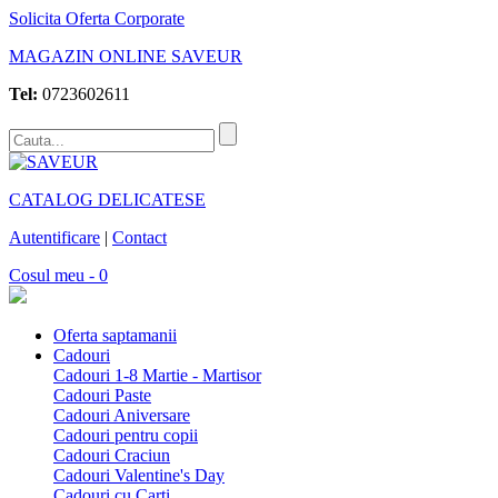
Solicita Oferta Corporate
MAGAZIN ONLINE SAVEUR
Tel:
0723602611
CATALOG DELICATESE
Autentificare
|
Contact
Cosul meu - 0
Oferta saptamanii
Cadouri
Cadouri 1-8 Martie - Martisor
Cadouri Paste
Cadouri Aniversare
Cadouri pentru copii
Cadouri Craciun
Cadouri Valentine's Day
Cadouri cu Carti