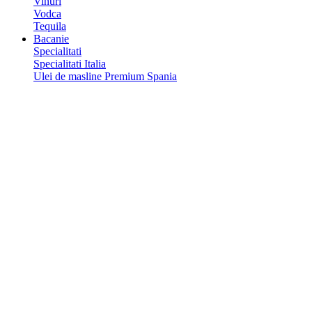
Vinuri
Vodca
Tequila
Bacanie
Specialitati
Specialitati Italia
Ulei de masline Premium Spania