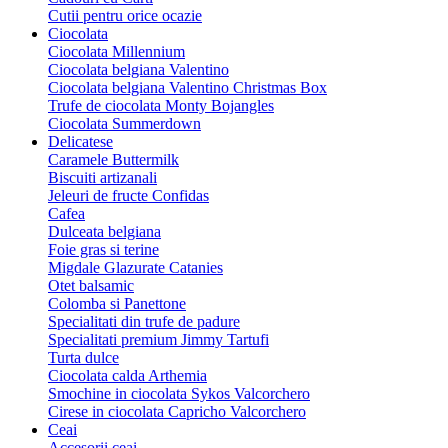
Cutii pentru orice ocazie
Ciocolata
Ciocolata Millennium
Ciocolata belgiana Valentino
Ciocolata belgiana Valentino Christmas Box
Trufe de ciocolata Monty Bojangles
Ciocolata Summerdown
Delicatese
Caramele Buttermilk
Biscuiti artizanali
Jeleuri de fructe Confidas
Cafea
Dulceata belgiana
Foie gras si terine
Migdale Glazurate Catanies
Otet balsamic
Colomba si Panettone
Specialitati din trufe de padure
Specialitati premium Jimmy Tartufi
Turta dulce
Ciocolata calda Arthemia
Smochine in ciocolata Sykos Valcorchero
Cirese in ciocolata Capricho Valcorchero
Ceai
Accesorii ceai