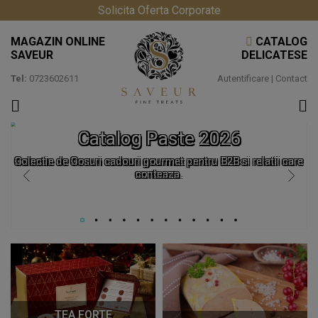
Solicita Oferta Corporate
MAGAZIN ONLINE
CATALOG
SAVEUR
DELICATESE
Tel:
0723602611
Autentificare
|
Contact
Catalog Paste 2026
Colectie de Cosuri cadouri gourmet pentru B2B si relatii care
conteaza.
TEA FORTE