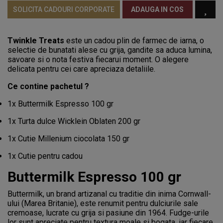
SOLICITA CADOURI CORPORATE
ADAUGA IN COS
Twinkle Treats
este un cadou plin de farmec de iarna, o
selectie de bunatati alese cu grija, gandite sa aduca lumina,
savoare si o nota festiva fiecarui moment. O alegere
delicata pentru cei care apreciaza detaliile.
Ce contine pachetul ?
1x Buttermilk Espresso 100 gr
1x Turta dulce Wicklein Oblaten 200 gr
1x Cutie Millenium ciocolata 150 gr
1x Cutie pentru cadou
Buttermilk Espresso 100 gr
Buttermilk, un brand artizanal cu traditie din inima Cornwall-
ului (Marea Britanie), este renumit pentru dulciurile sale
cremoase, lucrate cu grija si pasiune din 1964. Fudge-urile
lor sunt apreciate pentru textura moale si bogata, iar fiecare