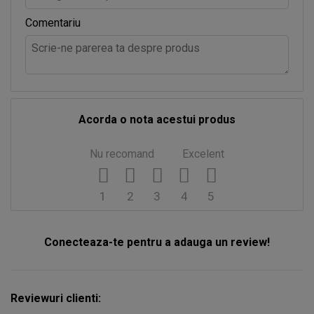
Comentariu
Acorda o nota acestui produs
Nu recomand
Excelent
1
2
3
4
5
Conecteaza-te pentru a adauga un review!
Reviewuri clienti: