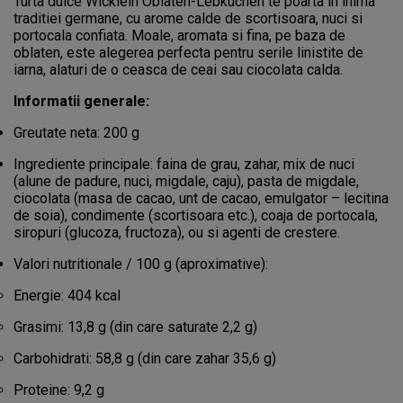
Turta dulce Wicklein Oblaten-Lebkuchen te poarta in inima
traditiei germane, cu arome calde de scortisoara, nuci si
portocala confiata. Moale, aromata si fina, pe baza de
oblaten, este alegerea perfecta pentru serile linistite de
iarna, alaturi de o ceasca de ceai sau ciocolata calda.
Informatii generale:
Greutate neta: 200 g
Ingrediente principale: faina de grau, zahar, mix de nuci
(alune de padure, nuci, migdale, caju), pasta de migdale,
ciocolata (masa de cacao, unt de cacao, emulgator – lecitina
de soia), condimente (scortisoara etc.), coaja de portocala,
siropuri (glucoza, fructoza), ou si agenti de crestere.
Valori nutritionale / 100 g (aproximative):
Energie: 404 kcal
Grasimi: 13,8 g (din care saturate 2,2 g)
Carbohidrati: 58,8 g (din care zahar 35,6 g)
Proteine: 9,2 g