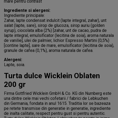
mare pentru contrast
Ingrediente si alergeni:
Ingrediente principale:
Zahar, lapte condensat indulcit (lapte integral, zahar), unt
salat (lapte, sare), sirop de glucoza, sirop auriu (golden
syrup), ciocolata alba (2%) [zahar, unt de cacao, pudra de
lapte integral, emulsificator (lecitina de soia), aroma naturala
de vanilie], ulei de palmier, lichior Espresso Martini (0,5%)
[contine lapte], sare de mare, emulsificator (lecitina de soia),
granule de cafea (0,1%), aroma naturala de cafea.
Alergeni:
Lapte, soia.
Turta dulce Wicklein Oblaten
200 gr
Firma Gottfried Wicklein GmbH & Co. KG din Nurnberg este
una dintre cele mai vechi cofetarii / fabrici de Lebkuchen
din Germania, fondata in anul 1615. Traditia lor se bazeaza
pe retete transmise din generatie in generatie, ingrediente
de inalta calitate, respect pentru gust si pentru autentic.