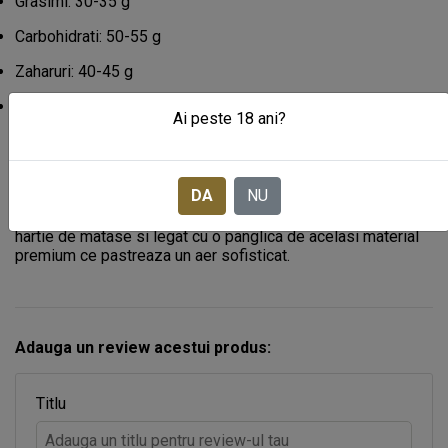
Grasimi: 30-35 g
Carbohidrati: 50-55 g
Zaharuri: 40-45 g
Proteine: 5-7 g
Ai peste 18 ani?
Ambalare: Cutie pentru cadou
DA
NU
Fiecare pachet este livrat intr-o cutie premium, invelit in
hartie de matase si legat cu o panglica de acelasi material
premium ce pastreaza un aer sofisticat.
Adauga un review acestui produs:
Titlu