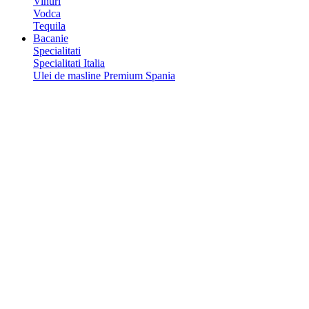
Vinuri
Vodca
Tequila
Bacanie
Specialitati
Specialitati Italia
Ulei de masline Premium Spania