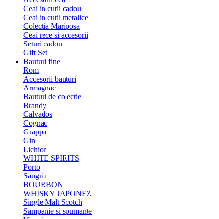
Ceai in cutii cadou
Ceai in cutii metalice
Colectia Mariposa
Ceai rece si accesorii
Seturi cadou
Gift Set
Bauturi fine
Rom
Accesorii bauturi
Armagnac
Bauturi de colectie
Brandy
Calvados
Cognac
Grappa
Gin
Lichior
WHITE SPIRITS
Porto
Sangria
BOURBON
WHISKY JAPONEZ
Single Malt Scotch
Sampanie si spumante