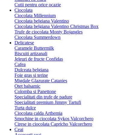
Cutii pentru orice ocazie
Ciocolata
Ciocolata Millennium
Ciocolata belgiana Valentino
Ciocolata belgiana Valentino Christmas Box
Trufe de ciocolata Monty Bojangles
Ciocolata Summerdown
Delicatese
Caramele Buttermilk
Biscuiti artizanali
Jeleuri de fructe Confidas
Cafea
Dulceata belgiana
Foie gras si terine
Migdale Glazurate Catanies
Otet balsamic
Colomba si Panettone
Specialitati din trufe de padure
Specialitati premium Jimmy Tartufi
Turta dulce
Ciocolata calda Arthemia
Smochine in ciocolata Sykos Valcorchero
Cirese in ciocolata Capricho Valcorchero
Ceai
Accesorii ceai