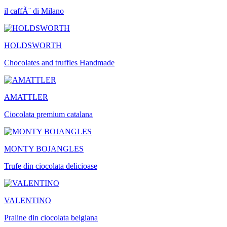
il caffÃ¨ di Milano
HOLDSWORTH
Chocolates and truffles Handmade
AMATTLER
Ciocolata premium catalana
MONTY BOJANGLES
Trufe din ciocolata delicioase
VALENTINO
Praline din ciocolata belgiana