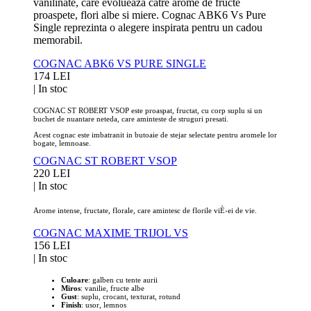
vanilinate, care evolueaza catre arome de fructe
proaspete, flori albe si miere. Cognac ABK6 Vs Pure
Single reprezinta o alegere inspirata pentru un cadou
memorabil.
COGNAC ABK6 VS PURE SINGLE
174 LEI
|
In stoc
COGNAC ST ROBERT VSOP este proaspat, fructat, cu corp suplu si un
buchet de nuantare neteda, care aminteste de struguri presati.
Acest cognac este imbatranit in butoaie de stejar selectate pentru aromele lor
bogate, lemnoase.
COGNAC ST ROBERT VSOP
220 LEI
|
In stoc
Arome intense, fructate, florale, care amintesc de florile viÈ›ei de vie.
COGNAC MAXIME TRIJOL VS
156 LEI
|
In stoc
Culoare
: galben cu tente aurii
Miros
: vanilie, fructe albe
Gust
: suplu, crocant, texturat, rotund
Finish
: usor, lemnos