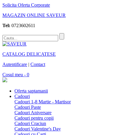
Solicita Oferta Corporate
MAGAZIN ONLINE SAVEUR
Tel:
0723602611
CATALOG DELICATESE
Autentificare
|
Contact
Cosul meu - 0
Oferta saptamanii
Cadouri
Cadouri 1-8 Martie - Martisor
Cadouri Paste
Cadouri Aniversare
Cadouri pentru copii
Cadouri Craciun
Cadouri Valentine's Day
Cadouri cu Carti