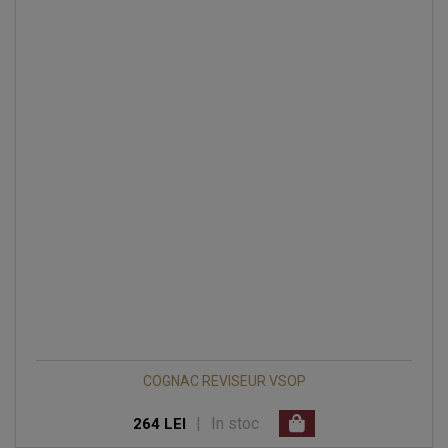
COGNAC REVISEUR VSOP
|
In stoc
264 LEI