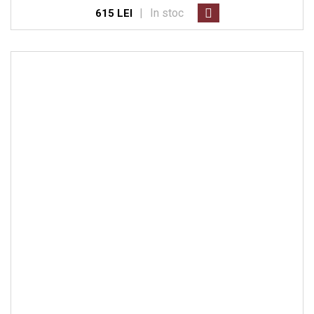
|
In stoc
615 LEI