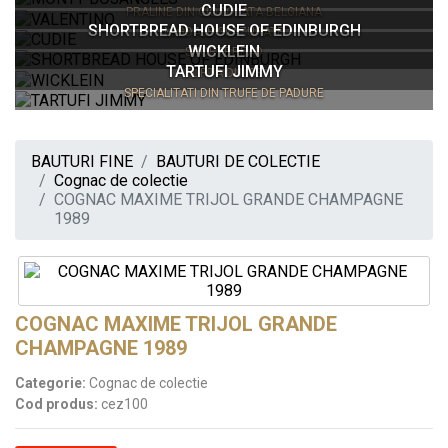
CUDIE
PRALINE DIN CIOCOLATA BELGIANA
SHORTBREAD HOUSE OF EDINBURGH
MIGDALE GLAZURATE
WICKLEIN
SHORTBREAD
TARTUFI JIMMY
TURTA DULCE
SPECIALITATI DIN TRUFE DE PADURE
BAUTURI FINE
BAUTURI DE COLECTIE
Cognac de colectie
COGNAC MAXIME TRIJOL GRANDE CHAMPAGNE
1989
COGNAC MAXIME TRIJOL GRANDE
CHAMPAGNE 1989
Categorie:
Cognac de colectie
Cod produs:
cez100