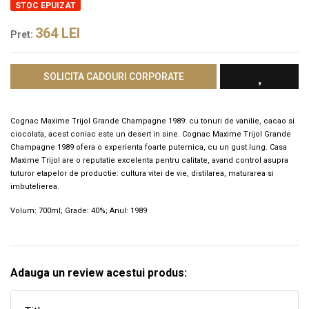
STOC EPUIZAT
364
LEI
Pret:
SOLICITA CADOURI CORPORATE
Cognac Maxime Trijol Grande Champagne 1989: cu tonuri de vanilie, cacao si
ciocolata, acest coniac este un desert in sine. Cognac Maxime Trijol Grande
Champagne 1989 ofera o experienta foarte puternica, cu un gust lung. Casa
Maxime Trijol are o reputatie excelenta pentru calitate, avand control asupra
tuturor etapelor de productie: cultura vitei de vie, distilarea, maturarea si
imbutelierea.
Volum: 700ml; Grade: 40%; Anul: 1989
Adauga un review acestui produs: