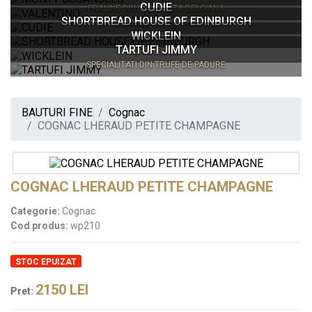
CUDIE
PRALINE DIN CIOCOLATA BELGIANA
SHORTBREAD HOUSE OF EDINBURGH
MIGDALE GLAZURATE
WICKLEIN
SHORTBREAD
TARTUFI JIMMY
TURTA DULCE
SPECIALITATI DIN TRUFE DE PADURE
BAUTURI FINE
Cognac
COGNAC LHERAUD PETITE CHAMPAGNE
COGNAC LHERAUD PETITE CHAMPAGNE
Categorie:
Cognac
Cod produs:
wp210
STOC EPUIZAT
2150
LEI
Pret: