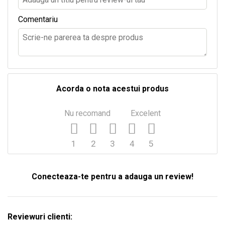
Comentariu
Acorda o nota acestui produs
Nu recomand
Excelent
1
2
3
4
5
Conecteaza-te pentru a adauga un review!
Reviewuri clienti: