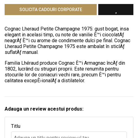
SOLICITA CADOURI CORPORATE
Cognac Lheraud Petite Champagne 1975: gust bogat, insa
elegant in acelasi timp, cu note de vanilie È™i ciocolatÄƒ
neagrÄƒ È™i cu arome de condimente dulci pe final. Cognac
Lheraud Petite Champagne 1975 este ambalat în sticlÄƒ
suflatÄƒ manual.
Familia Lhéraud produce Cognac È™i Armagnac încÄƒ din
1802, lucrând cu struguri proprii. Este renumita pentru
stocurile lor de coniacuri vechi rare, precum È™i pentru
calitatea excepÈ›ionalÄƒ a distilatelor.
Adauga un review acestui produs:
Titlu