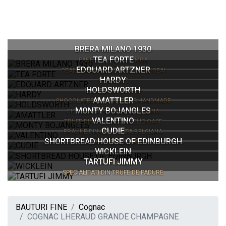
BRERA MILANO 1930
TEA FORTE
PANETTONI SI COLOMBA
EDOUARD ARTZNER
CEAIURI PREMIUM SI ACCESORII CEAI
HARDY
FOIE GRAS
HOLDSWORTH
IL CAFFÃ¨ DI MILANO
AMATTLER
CHOCOLATES AND TRUFFLES HANDMADE
MONTY BOJANGLES
CIOCOLATA PREMIUM CATALANA
VALENTINO
TRUFE DIN CIOCOLATA DELICIOASE
CUDIE
PRALINE DIN CIOCOLATA BELGIANA
SHORTBREAD HOUSE OF EDINBURGH
MIGDALE GLAZURATE
WICKLEIN
SHORTBREAD
TARTUFI JIMMY
TURTA DULCE
SPECIALITATI DIN TRUFE DE PADURE
BAUTURI FINE
Cognac
COGNAC LHERAUD GRANDE CHAMPAGNE