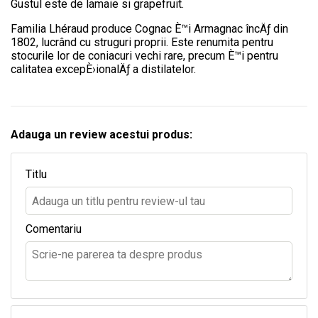
Gustul este de lamaie si grapefruit.
Familia Lhéraud produce Cognac È™i Armagnac încÄƒ din
1802, lucrând cu struguri proprii. Este renumita pentru
stocurile lor de coniacuri vechi rare, precum È™i pentru
calitatea excepÈ›ionalÄƒ a distilatelor.
Adauga un review acestui produs:
Titlu
Comentariu