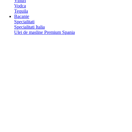
Vinuri
Vodca
Tequila
Bacanie
Specialitati
Specialitati Italia
Ulei de masline Premium Spania