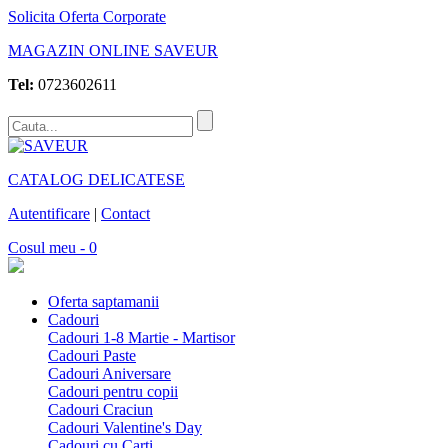
Solicita Oferta Corporate
MAGAZIN ONLINE SAVEUR
Tel:
0723602611
CATALOG DELICATESE
Autentificare
|
Contact
Cosul meu - 0
Oferta saptamanii
Cadouri
Cadouri 1-8 Martie - Martisor
Cadouri Paste
Cadouri Aniversare
Cadouri pentru copii
Cadouri Craciun
Cadouri Valentine's Day
Cadouri cu Carti