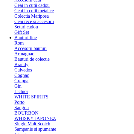
Ceai in cutii cadou
Ceai in cutii metalice
Colectia Mariposa
Ceai rece si accesorii
Seturi cadou
Gift Set
Bauturi fine
Rom
Accesorii bauturi
Armagnac
Bauturi de colectie
Brandy
Calvados
Cognac
Grappa
Gin
Lichior
WHITE SPIRITS
Porto
Sangria
BOURBON
WHISKY JAPONEZ
Single Malt Scotch
Sampanie si spumante