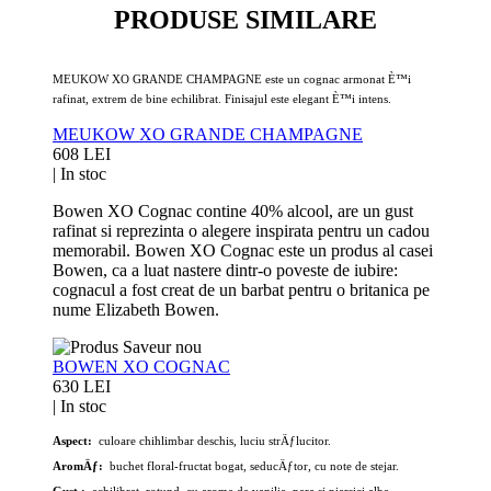
PRODUSE SIMILARE
MEUKOW XO GRANDE CHAMPAGNE este un cognac armonat È™i
rafinat, extrem de bine echilibrat. Finisajul este elegant È™i intens.
MEUKOW XO GRANDE CHAMPAGNE
608 LEI
|
In stoc
Bowen XO Cognac contine 40% alcool, are un gust
rafinat si reprezinta o alegere inspirata pentru un cadou
memorabil. Bowen XO Cognac este un produs al casei
Bowen, ca a luat nastere dintr-o poveste de iubire:
cognacul a fost creat de un barbat pentru o britanica pe
nume Elizabeth Bowen.
BOWEN XO COGNAC
630 LEI
|
In stoc
Aspect:
culoare chihlimbar deschis, luciu strÄƒlucitor.
AromÄƒ:
buchet floral-fructat bogat, seducÄƒtor, cu note de stejar.
Gust
:
echilibrat, rotund, cu arome de vanilie, para si piersici albe