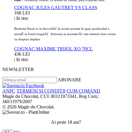
COGNAC JULES GAUTRET VS CLASS
168 LEI
|
In stoc
Buchetul floral ce se dezvoltÄƒ în arome picante în gust, producând o
senzaÈ›ie foarte bogatÄƒ.
Armonia sa aromaticÄƒ este semnul unui coniac
cu drepturi depline.
COGNAC MAXIME TRIJOL XO 70CL
436 LEI
|
In stoc
NEWSLETTER
ABONARE
ANPC
TERMENI SI CONDITII
CUM COMAND
Magie du Chocolat, CUI: RO21973341, Reg Com.:
J40/11979/2007
© 2026 Magie du Chocolat.
Ai peste 18 ani?