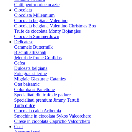
Cutii pentru orice ocazie
Ciocolata
Ciocolata Millennium
Ciocolata belgiana Valentino
Ciocolata belgiana Valentino Christmas Box
Trufe de ciocolata Monty Bojangles
Ciocolata Summerdown
Delicatese
Caramele Buttermilk
Biscuiti artizanali
Jeleuri de fructe Confidas
Cafea
Dulceata belgiana
Foie gras si terine
Migdale Glazurate Catanies
Otet balsamic
Colomba si Panettone
Specialitati din trufe de padure
Specialitati premium Jimmy Tartufi
Turta dulce
Ciocolata calda Arthemia
Smochine in ciocolata Sykos Valcorchero
Cirese in ciocolata Capricho Valcorchero
Ceai
Accesorii ceai