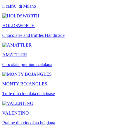
il caffÃ¨ di Milano
HOLDSWORTH
Chocolates and truffles Handmade
AMATTLER
Ciocolata premium catalana
MONTY BOJANGLES
Trufe din ciocolata delicioase
VALENTINO
Praline din ciocolata belgiana