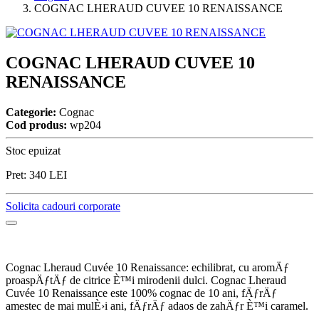
COGNAC LHERAUD CUVEE 10 RENAISSANCE
COGNAC LHERAUD CUVEE 10
RENAISSANCE
Categorie:
Cognac
Cod produs:
wp204
Stoc epuizat
Pret:
340
LEI
Solicita cadouri corporate
Cognac Lheraud Cuvée 10 Renaissance: echilibrat, cu aromÄƒ
proaspÄƒtÄƒ de citrice È™i mirodenii dulci. Cognac Lheraud
Cuvée 10 Renaissance este 100% cognac de 10 ani, fÄƒrÄƒ
amestec de mai mulÈ›i ani, fÄƒrÄƒ adaos de zahÄƒr È™i caramel.