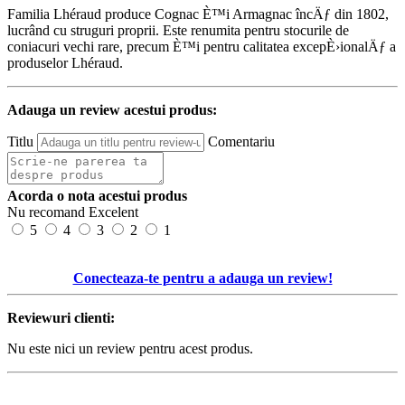
Familia Lhéraud produce Cognac È™i Armagnac încÄƒ din 1802,
lucrând cu struguri proprii. Este renumita pentru stocurile de
coniacuri vechi rare, precum È™i pentru calitatea excepÈ›ionalÄƒ a
produselor Lhéraud.
Adauga un review acestui produs:
Titlu
Comentariu
Acorda o nota acestui produs
Nu recomand
Excelent
5
4
3
2
1
Conecteaza-te pentru a adauga un review!
Reviewuri clienti:
Nu este nici un review pentru acest produs.