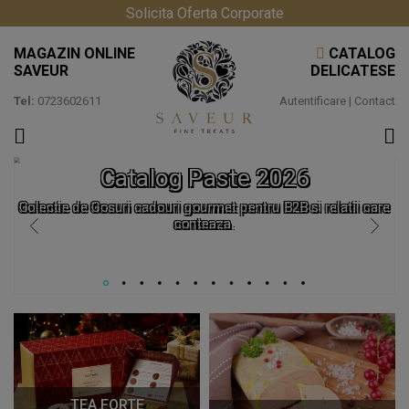
Solicita Oferta Corporate
MAGAZIN ONLINE
CATALOG
SAVEUR
DELICATESE
Tel:
0723602611
Autentificare
|
Contact
Catalog Paste 2026
Colectie de Cosuri cadouri gourmet pentru B2B si relatii care
conteaza.
TEA FORTE