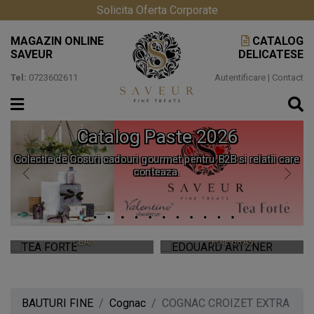
Solicita Oferta Corporate
MAGAZIN ONLINE
CATALOG
SAVEUR
DELICATESE
Tel:
0723602611
Autentificare
|
Contact
Catalog Paste 2026
Colectie de Cosuri cadouri gourmet pentru B2B si relatii care
conteaza.
TEA FORTE
EDOUARD ARTZNER
CEAIURI PREMIUM SI ACCESORII
CEAI
FOIE GRAS
BAUTURI FINE
Cognac
COGNAC CROIZET EXTRA