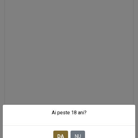
Ai peste 18 ani?
COGNAC JULES GAUTRET VS CLASS
|
In stoc
168 LEI
DA
NU