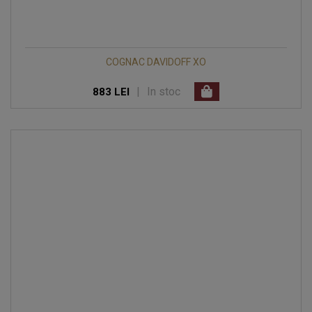
COGNAC DAVIDOFF XO
|
In stoc
883 LEI