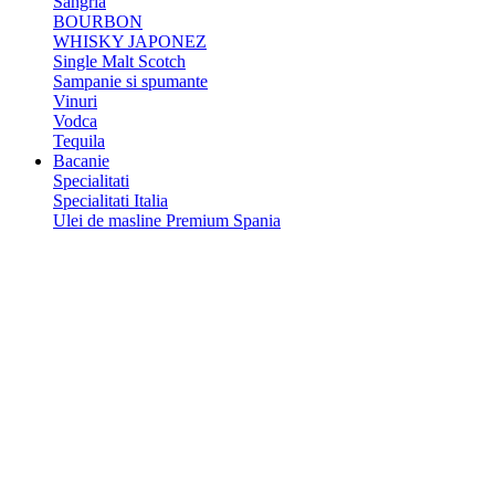
Sangria
BOURBON
WHISKY JAPONEZ
Single Malt Scotch
Sampanie si spumante
Vinuri
Vodca
Tequila
Bacanie
Specialitati
Specialitati Italia
Ulei de masline Premium Spania