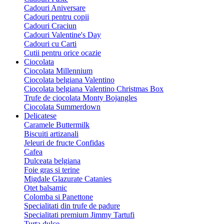
Cadouri Aniversare
Cadouri pentru copii
Cadouri Craciun
Cadouri Valentine's Day
Cadouri cu Carti
Cutii pentru orice ocazie
Ciocolata
Ciocolata Millennium
Ciocolata belgiana Valentino
Ciocolata belgiana Valentino Christmas Box
Trufe de ciocolata Monty Bojangles
Ciocolata Summerdown
Delicatese
Caramele Buttermilk
Biscuiti artizanali
Jeleuri de fructe Confidas
Cafea
Dulceata belgiana
Foie gras si terine
Migdale Glazurate Catanies
Otet balsamic
Colomba si Panettone
Specialitati din trufe de padure
Specialitati premium Jimmy Tartufi
Turta dulce