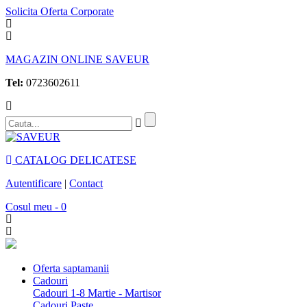
Solicita Oferta Corporate
MAGAZIN ONLINE SAVEUR
Tel:
0723602611
CATALOG DELICATESE
Autentificare
|
Contact
Cosul meu - 0
Oferta saptamanii
Cadouri
Cadouri 1-8 Martie - Martisor
Cadouri Paste