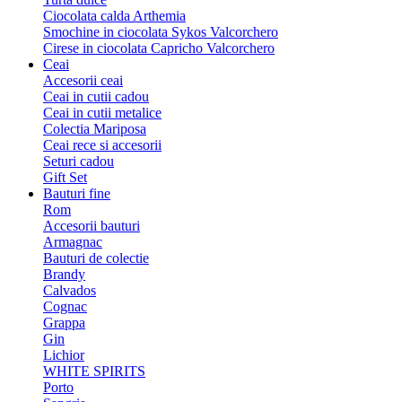
Ciocolata calda Arthemia
Smochine in ciocolata Sykos Valcorchero
Cirese in ciocolata Capricho Valcorchero
Ceai
Accesorii ceai
Ceai in cutii cadou
Ceai in cutii metalice
Colectia Mariposa
Ceai rece si accesorii
Seturi cadou
Gift Set
Bauturi fine
Rom
Accesorii bauturi
Armagnac
Bauturi de colectie
Brandy
Calvados
Cognac
Grappa
Gin
Lichior
WHITE SPIRITS
Porto