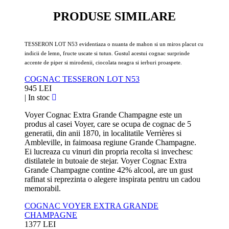
PRODUSE SIMILARE
TESSERON LOT N53 evidentiaza o nuanta de mahon si un miros placut cu
indicii de lemn, fructe uscate si tutun. Gustul acestui cognac surprinde
accente de piper si mirodenii, ciocolata neagra si ierburi proaspete.
COGNAC TESSERON LOT N53
945 LEI
|
In stoc
Voyer Cognac Extra Grande Champagne este un
produs al casei Voyer, care se ocupa de cognac de 5
generatii, din anii 1870, in localitatile Verrières si
Ambleville, in faimoasa regiune Grande Champagne.
Ei lucreaza cu vinuri din propria recolta si invechesc
distilatele in butoaie de stejar. Voyer Cognac Extra
Grande Champagne contine 42% alcool, are un gust
rafinat si reprezinta o alegere inspirata pentru un cadou
memorabil.
COGNAC VOYER EXTRA GRANDE
CHAMPAGNE
1377 LEI