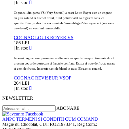
|
In stoc
Cognacul din gama VS (Very Special) a casei Louis Royer este un cognac
cu gust rotund si buchet floral, fiind potrivit atat ca digestiv cat si ca
aperitiv. Este produs din asa numitele "assemblages" de cognacuri (sau eau-
de-vie-uri) cu vechimi remarcabile.
COGNAC LOUIS ROYER VS
186 LEI
|
In stoc
In acest cognac sunt prezente condimente ce apar la inceput. Are note dulci
precum coaja de portocale si fructele confiate. Exista si note de fructe uscate
si gem de fructe. Impresionant de bland in gust. Elegant si rotund.
COGNAC REVISEUR VSOP
264 LEI
|
In stoc
NEWSLETTER
ABONARE
ANPC
TERMENI SI CONDITII
CUM COMAND
Magie du Chocolat, CUI: RO21973341, Reg Com.: