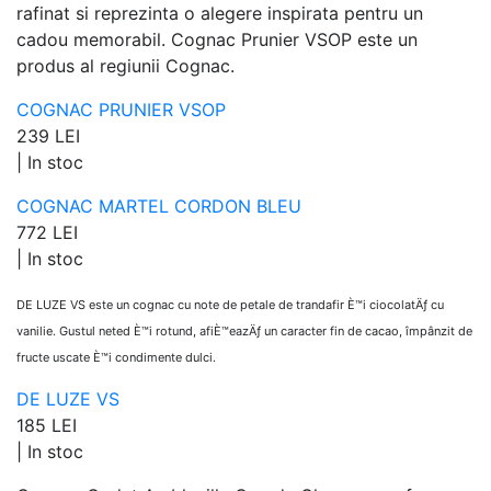
rafinat si reprezinta o alegere inspirata pentru un
cadou memorabil. Cognac Prunier VSOP este un
produs al regiunii Cognac.
COGNAC PRUNIER VSOP
239 LEI
|
In stoc
COGNAC MARTEL CORDON BLEU
772 LEI
|
In stoc
DE LUZE VS este un cognac cu note de petale de trandafir È™i ciocolatÄƒ cu
vanilie. Gustul neted È™i rotund, afiÈ™eazÄƒ un caracter fin de cacao, împânzit de
fructe uscate È™i condimente dulci.
DE LUZE VS
185 LEI
|
In stoc