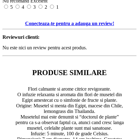
Nu recomand
Excelent
5
4
3
2
1
Conecteaza-te pentru a adauga un review!
Reviewuri clienti:
Nu este nici un review pentru acest produs.
PRODUSE SIMILARE
Flori calmante si arome citrice revigorante.
O infuzie relaxanta si aromata din flori de musetel din
Egipt amestecat cu o simfonie de fructe si plante.
Origine: Musetel si menta din Egipt, macese din Chile,
lemongrass din Thailanda.
Musetelul mai este denumit si “doctorul de plante”
pentru ca s-a observat faptul ca, atunci cand cresc langa
musetel, celelalte plante sunt mai sanatoase.
Infuzie: 5 minute, 100 de grade Celsius.