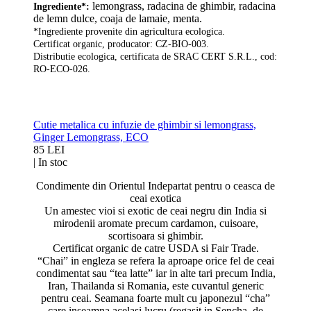
lemongrass, radacina de ghimbir, radacina
Ingrediente*:
de lemn dulce, coaja de lamaie, menta.
*Ingrediente provenite din agricultura ecologica.
Certificat organic, producator: CZ-BIO-003.
Distributie ecologica, certificata de SRAC CERT S.R.L., cod:
RO-ECO-026.
Cutie metalica cu infuzie de ghimbir si lemongrass,
Ginger Lemongrass, ECO
85 LEI
|
In stoc
Condimente din Orientul Indepartat pentru o ceasca de
ceai exotica
Un amestec vioi si exotic de ceai negru din India si
mirodenii aromate precum cardamon, cuisoare,
scortisoara si ghimbir.
Certificat organic de catre USDA si Fair Trade.
“Chai” in engleza se refera la aproape orice fel de ceai
condimentat sau “tea latte” iar in alte tari precum India,
Iran, Thailanda si Romania, este cuvantul generic
pentru ceai. Seamana foarte mult cu japonezul “cha”
care inseamna acelasi lucru (regasit in Sencha, de