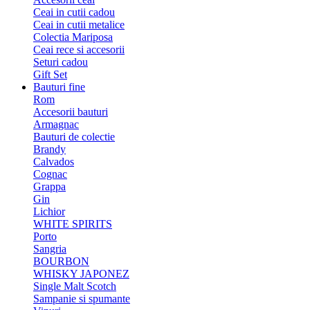
Ceai in cutii cadou
Ceai in cutii metalice
Colectia Mariposa
Ceai rece si accesorii
Seturi cadou
Gift Set
Bauturi fine
Rom
Accesorii bauturi
Armagnac
Bauturi de colectie
Brandy
Calvados
Cognac
Grappa
Gin
Lichior
WHITE SPIRITS
Porto
Sangria
BOURBON
WHISKY JAPONEZ
Single Malt Scotch
Sampanie si spumante