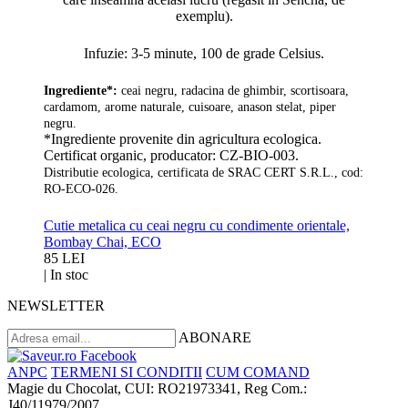
exemplu).
Infuzie: 3-5 minute, 100 de grade Celsius.
Ingrediente*:
c
eai negru, radacina de ghimbir, scortisoara,
cardamom, arome naturale, cuisoare, anason stelat, piper
negru
.
*Ingrediente provenite din agricultura ecologica.
Certificat organic, producator: CZ-BIO-003.
Distributie ecologica, certificata de SRAC CERT S.R.L., cod:
RO-ECO-026.
Cutie metalica cu ceai negru cu condimente orientale,
Bombay Chai, ECO
85 LEI
|
In stoc
NEWSLETTER
ABONARE
ANPC
TERMENI SI CONDITII
CUM COMAND
Magie du Chocolat, CUI: RO21973341, Reg Com.:
J40/11979/2007