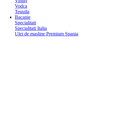
Vinuri
Vodca
Tequila
Bacanie
Specialitati
Specialitati Italia
Ulei de masline Premium Spania