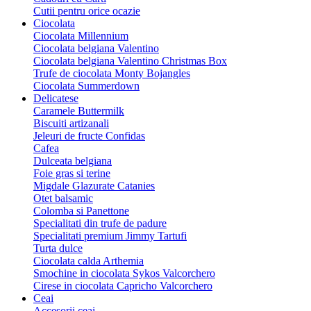
Cutii pentru orice ocazie
Ciocolata
Ciocolata Millennium
Ciocolata belgiana Valentino
Ciocolata belgiana Valentino Christmas Box
Trufe de ciocolata Monty Bojangles
Ciocolata Summerdown
Delicatese
Caramele Buttermilk
Biscuiti artizanali
Jeleuri de fructe Confidas
Cafea
Dulceata belgiana
Foie gras si terine
Migdale Glazurate Catanies
Otet balsamic
Colomba si Panettone
Specialitati din trufe de padure
Specialitati premium Jimmy Tartufi
Turta dulce
Ciocolata calda Arthemia
Smochine in ciocolata Sykos Valcorchero
Cirese in ciocolata Capricho Valcorchero
Ceai
Accesorii ceai