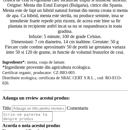
Origine: Menta din Estul Europei (Bulgaria), citrice din Spania.
Menta este de fapt un hibrid natural format din menta creata si menta
de apa. Ca hibrid, menta este sterila, nu produce seminte, insa se
inmulteste foarte repede prin rizomi, de aceea este bine sa fie
plantata in recipiente astfel incat sa nu se raspandeasca in toata
gradina.
Infuzie: 5 minute, 100 de grade Celsius.
Dimensiuni: 7 cm diametru, 14 cm inaltime. Greutate: 50 g
Fiecare cutie contine aproximativ 50 de portii iar greutatea variaza
intre 50 si 120 de grame, in functie de volumul frunzelor de ceai.
Ingrediente*:
m
enta, coaja de lamaie.
*Ingrediente provenite din agricultura ecologica.
Certificat organic, producator: CZ-BIO-003.
Distributie ecologica, certificata de SRAC CERT S.R.L., cod: RO-ECO-
026.
Adauga un review acestui produs:
Titlu
Comentariu
Acorda o nota acestui produs