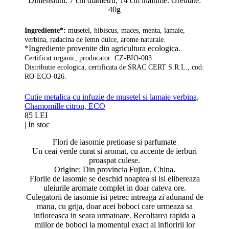
Dimensiuni: 7 cm diametru, 14 cm inaltime. Greutate:
40g
Ingrediente*:
m
usetel, hibiscus, maces, menta, lamaie,
verbina, radacina de lemn dulce, arome naturale.
*Ingrediente provenite din agricultura ecologica.
Certificat organic, producator: CZ-BIO-003.
Distributie ecologica, certificata de SRAC CERT S.R.L., cod:
RO-ECO-026.
Cutie metalica cu infuzie de musetel si lamaie verbina,
Chamomille citron, ECO
85 LEI
|
In stoc
Flori de iasomie pretioase si parfumate
Un ceai verde curat si aromat, cu accente de ierburi
proaspat culese.
Origine: Din provincia Fujian, China.
Florile de iasomie se deschid noaptea si isi elibereaza
uleiurile aromate complet in doar cateva ore.
Culegatorii de iasomie isi petrec intreaga zi adunand de
mana, cu grija, doar acei boboci care urmeaza sa
infloreasca in seara urmatoare. Recoltarea rapida a
miilor de boboci la momentul exact al infloririi lor