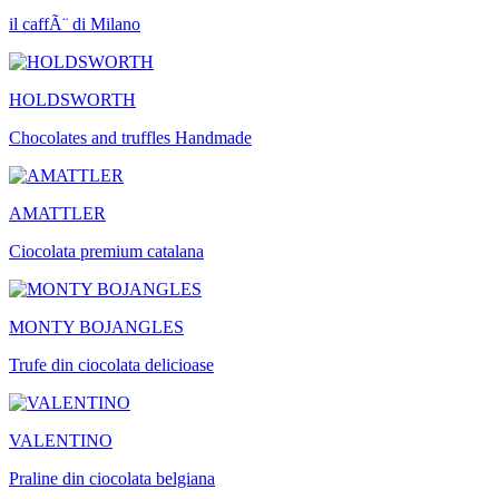
il caffÃ¨ di Milano
HOLDSWORTH
Chocolates and truffles Handmade
AMATTLER
Ciocolata premium catalana
MONTY BOJANGLES
Trufe din ciocolata delicioase
VALENTINO
Praline din ciocolata belgiana