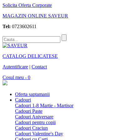
Solicita Oferta Corporate
MAGAZIN ONLINE SAVEUR
Tel:
0723602611
CATALOG DELICATESE
Autentificare
|
Contact
Cosul meu - 0
Oferta saptamanii
Cadouri
Cadouri 1-8 Martie - Martisor
Cadouri Paste
Cadouri Aniversare
Cadouri pentru copii
Cadouri Craciun
Cadouri Valentine's Day
Cadouri cu Carti