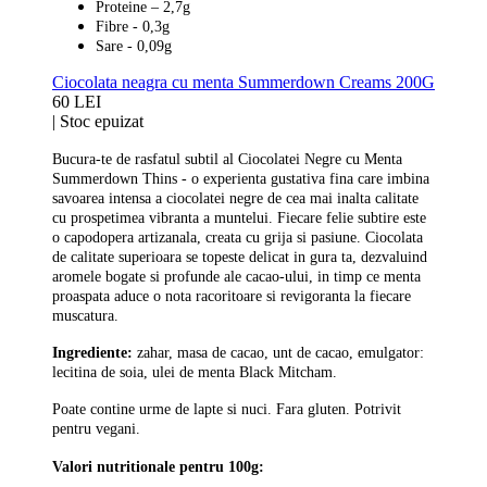
Proteine – 2,7g
Fibre - 0,3g
Sare - 0,09g
Ciocolata neagra cu menta Summerdown Creams 200G
60 LEI
|
Stoc epuizat
Bucura-te de rasfatul subtil al Ciocolatei Negre cu Menta
Summerdown Thins - o experienta gustativa fina care imbina
savoarea intensa a ciocolatei negre de cea mai inalta calitate
cu prospetimea vibranta a muntelui. Fiecare felie subtire este
o capodopera artizanala, creata cu grija si pasiune. Ciocolata
de calitate superioara se topeste delicat in gura ta, dezvaluind
aromele bogate si profunde ale cacao-ului, in timp ce menta
proaspata aduce o nota racoritoare si revigoranta la fiecare
muscatura.
Ingrediente:
zahar, masa de cacao, unt de cacao, emulgator:
lecitina de soia, ulei de menta Black Mitcham.
Poate contine urme de lapte si nuci. Fara gluten. Potrivit
pentru vegani.
Valori nutritionale pentru 100g: