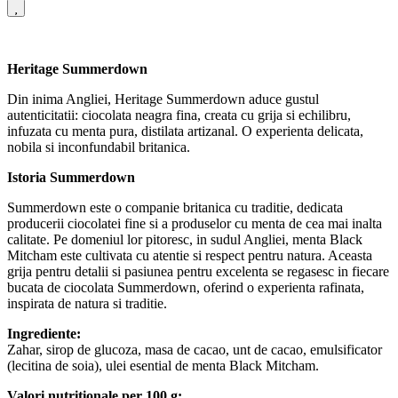
Heritage Summerdown
Din inima Angliei, Heritage Summerdown aduce gustul
autenticitatii: ciocolata neagra fina, creata cu grija si echilibru,
infuzata cu menta pura, distilata artizanal. O experienta delicata,
nobila si inconfundabil britanica.
Istoria Summerdown
Summerdown este o companie britanica cu traditie, dedicata
producerii ciocolatei fine si a produselor cu menta de cea mai inalta
calitate. Pe domeniul lor pitoresc, in sudul Angliei, menta Black
Mitcham este cultivata cu atentie si respect pentru natura. Aceasta
grija pentru detalii si pasiunea pentru excelenta se regasesc in fiecare
bucata de ciocolata Summerdown, oferind o experienta rafinata,
inspirata de natura si traditie.
Ingrediente:
Zahar, sirop de glucoza, masa de cacao, unt de cacao, emulsificator
(lecitina de soia), ulei esential de menta Black Mitcham.
Valori nutritionale per 100 g: