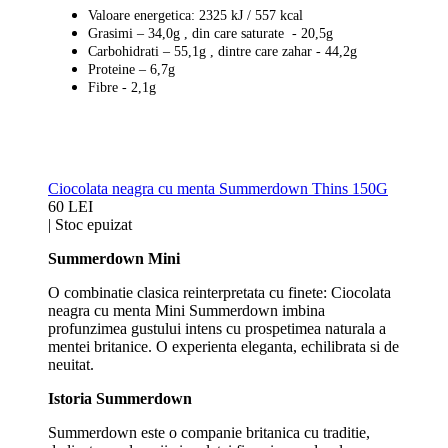
Valoare energetica: 2325 kJ / 557 kcal
Grasimi – 34,0g , din care saturate - 20,5g
Carbohidrati – 55,1g , dintre care zahar - 44,2g
Proteine – 6,7g
Fibre - 2,1g
Ciocolata neagra cu menta Summerdown Thins 150G
60 LEI
|
Stoc epuizat
Summerdown Mini
O combinatie clasica reinterpretata cu finete: Ciocolata
neagra cu menta Mini Summerdown imbina
profunzimea gustului intens cu prospetimea naturala a
mentei britanice. O experienta eleganta, echilibrata si de
neuitat.
Istoria Summerdown
Summerdown este o companie britanica cu traditie,