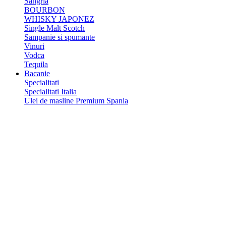
Sangria
BOURBON
WHISKY JAPONEZ
Single Malt Scotch
Sampanie si spumante
Vinuri
Vodca
Tequila
Bacanie
Specialitati
Specialitati Italia
Ulei de masline Premium Spania