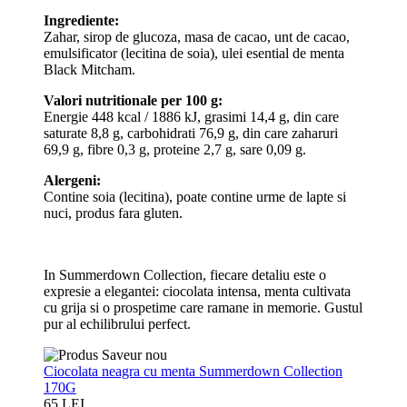
Ingrediente:
Zahar, sirop de glucoza, masa de cacao, unt de cacao,
emulsificator (lecitina de soia), ulei esential de menta
Black Mitcham.
Valori nutritionale per 100 g:
Energie 448 kcal / 1886 kJ, grasimi 14,4 g, din care
saturate 8,8 g, carbohidrati 76,9 g, din care zaharuri
69,9 g, fibre 0,3 g, proteine 2,7 g, sare 0,09 g.
Alergeni:
Contine soia (lecitina), poate contine urme de lapte si
nuci, produs fara gluten.
In Summerdown Collection, fiecare detaliu este o
expresie a elegantei: ciocolata intensa, menta cultivata
cu grija si o prospetime care ramane in memorie. Gustul
pur al echilibrului perfect.
Ciocolata neagra cu menta Summerdown Collection
170G
65 LEI