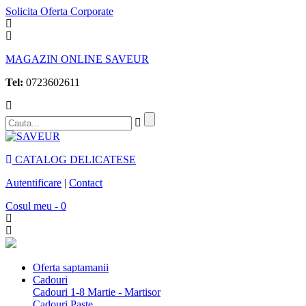
Solicita Oferta Corporate
MAGAZIN ONLINE SAVEUR
Tel:
0723602611
CATALOG DELICATESE
Autentificare
|
Contact
Cosul meu - 0
Oferta saptamanii
Cadouri
Cadouri 1-8 Martie - Martisor
Cadouri Paste