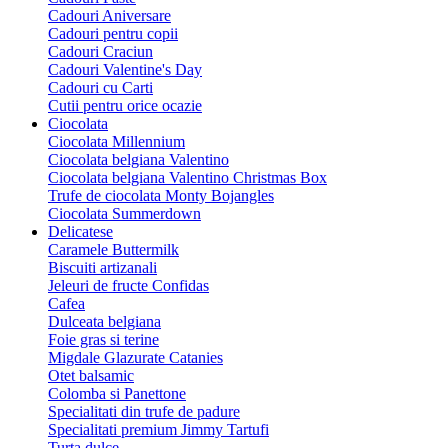
Cadouri Aniversare
Cadouri pentru copii
Cadouri Craciun
Cadouri Valentine's Day
Cadouri cu Carti
Cutii pentru orice ocazie
Ciocolata
Ciocolata Millennium
Ciocolata belgiana Valentino
Ciocolata belgiana Valentino Christmas Box
Trufe de ciocolata Monty Bojangles
Ciocolata Summerdown
Delicatese
Caramele Buttermilk
Biscuiti artizanali
Jeleuri de fructe Confidas
Cafea
Dulceata belgiana
Foie gras si terine
Migdale Glazurate Catanies
Otet balsamic
Colomba si Panettone
Specialitati din trufe de padure
Specialitati premium Jimmy Tartufi
Turta dulce