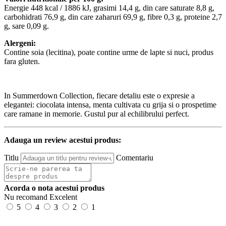
Energie 448 kcal / 1886 kJ, grasimi 14,4 g, din care saturate 8,8 g,
carbohidrati 76,9 g, din care zaharuri 69,9 g, fibre 0,3 g, proteine 2,7
g, sare 0,09 g.
Alergeni:
Contine soia (lecitina), poate contine urme de lapte si nuci, produs
fara gluten.
In Summerdown Collection, fiecare detaliu este o expresie a
elegantei: ciocolata intensa, menta cultivata cu grija si o prospetime
care ramane in memorie. Gustul pur al echilibrului perfect.
Adauga un review acestui produs:
Titlu
Comentariu
Acorda o nota acestui produs
Nu recomand
Excelent
5
4
3
2
1