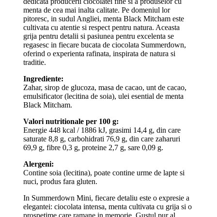
dedicata producerii ciocolatei fine si a produselor cu
menta de cea mai inalta calitate. Pe domeniul lor
pitoresc, in sudul Angliei, menta Black Mitcham este
cultivata cu atentie si respect pentru natura. Aceasta
grija pentru detalii si pasiunea pentru excelenta se
regasesc in fiecare bucata de ciocolata Summerdown,
oferind o experienta rafinata, inspirata de natura si
traditie.
Ingrediente:
Zahar, sirop de glucoza, masa de cacao, unt de cacao,
emulsificator (lecitina de soia), ulei esential de menta
Black Mitcham.
Valori nutritionale per 100 g:
Energie 448 kcal / 1886 kJ, grasimi 14,4 g, din care
saturate 8,8 g, carbohidrati 76,9 g, din care zaharuri
69,9 g, fibre 0,3 g, proteine 2,7 g, sare 0,09 g.
Alergeni:
Contine soia (lecitina), poate contine urme de lapte si
nuci, produs fara gluten.
In Summerdown Mini, fiecare detaliu este o expresie a
elegantei: ciocolata intensa, menta cultivata cu grija si o
prospetime care ramane in memorie. Gustul pur al