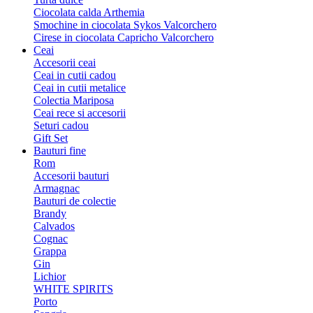
Ciocolata calda Arthemia
Smochine in ciocolata Sykos Valcorchero
Cirese in ciocolata Capricho Valcorchero
Ceai
Accesorii ceai
Ceai in cutii cadou
Ceai in cutii metalice
Colectia Mariposa
Ceai rece si accesorii
Seturi cadou
Gift Set
Bauturi fine
Rom
Accesorii bauturi
Armagnac
Bauturi de colectie
Brandy
Calvados
Cognac
Grappa
Gin
Lichior
WHITE SPIRITS
Porto