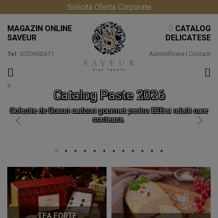
Solicita Oferta Corporate
MAGAZIN ONLINE
CATALOG
SAVEUR
DELICATESE
Tel:
0723602611
Autentificare
|
Contact
Catalog Paste 2026
Colectie de Cosuri cadouri gourmet pentru B2B si relatii care
conteaza.
TEA FORTE