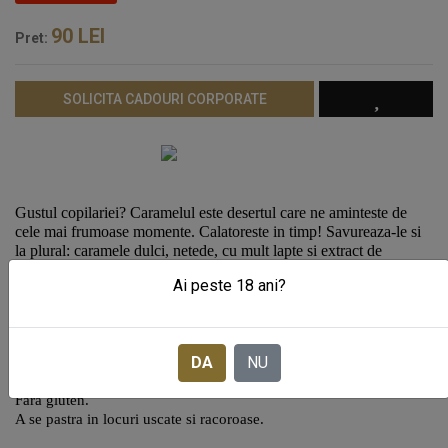
90
LEI
Pret:
SOLICITA CADOURI CORPORATE
Gustul copilariei? Caramelul este desertul care ne aminteste de
cele mai frumoase momente. Calatoreste in timp! Savureaza-le si
la plural: caramele dulci, netede, cu mult lapte si extract de
espresso. Dos Cafeteras - Dulsa. Produs in Pamplona, Spania.
Ai peste 18 ani?
Caramele cu lapte si cafea maturate timp de 3 luni. Ambalaj: cutie
metalica cu motive in relief. Greutate: 330g Dimensiuni: (Lxlxh)
15x15x7.5 cm.
DA
NU
Ingrediente:
lapte 98%, zahar, sirop de glucoza, extract de cafea.
Fara gluten.
A se pastra in locuri uscate si racoroase.