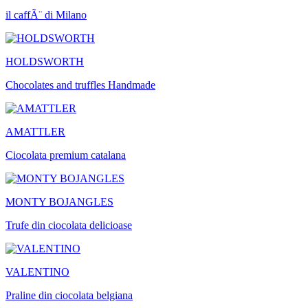
il caffÃ¨ di Milano
HOLDSWORTH
Chocolates and truffles Handmade
AMATTLER
Ciocolata premium catalana
MONTY BOJANGLES
Trufe din ciocolata delicioase
VALENTINO
Praline din ciocolata belgiana