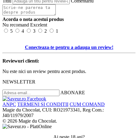
Titlu
Comentariu
Acorda o nota acestui produs
Nu recomand
Excelent
5
4
3
2
1
Conecteaza-te pentru a adauga un review!
Reviewuri clienti:
Nu este nici un review pentru acest produs.
NEWSLETTER
ABONARE
ANPC
TERMENI SI CONDITII
CUM COMAND
Magie du Chocolat, CUI: RO21973341, Reg Com.:
J40/11979/2007
© 2026 Magie du Chocolat.
Ai peste 18 ani?