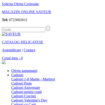
Solicita Oferta Corporate
MAGAZIN ONLINE SAVEUR
Tel:
0723602611
CATALOG DELICATESE
Autentificare
|
Contact
Cosul meu - 0
Oferta saptamanii
Cadouri
Cadouri 1-8 Martie - Martisor
Cadouri Paste
Cadouri Aniversare
Cadouri pentru copii
Cadouri Craciun
Cadouri Valentine's Day
Cadouri cu Carti