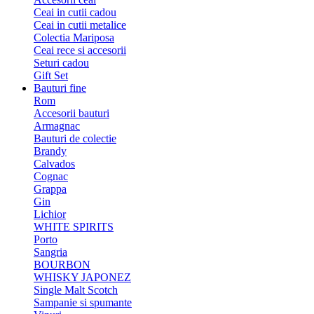
Ceai in cutii cadou
Ceai in cutii metalice
Colectia Mariposa
Ceai rece si accesorii
Seturi cadou
Gift Set
Bauturi fine
Rom
Accesorii bauturi
Armagnac
Bauturi de colectie
Brandy
Calvados
Cognac
Grappa
Gin
Lichior
WHITE SPIRITS
Porto
Sangria
BOURBON
WHISKY JAPONEZ
Single Malt Scotch
Sampanie si spumante