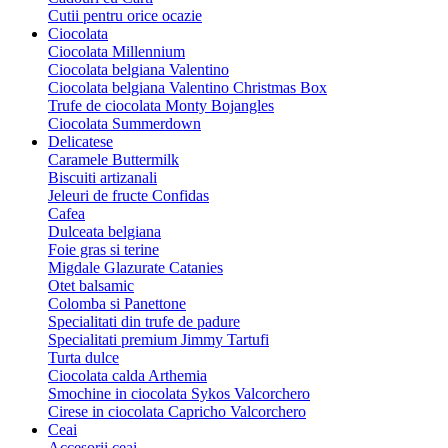
Cutii pentru orice ocazie
Ciocolata
Ciocolata Millennium
Ciocolata belgiana Valentino
Ciocolata belgiana Valentino Christmas Box
Trufe de ciocolata Monty Bojangles
Ciocolata Summerdown
Delicatese
Caramele Buttermilk
Biscuiti artizanali
Jeleuri de fructe Confidas
Cafea
Dulceata belgiana
Foie gras si terine
Migdale Glazurate Catanies
Otet balsamic
Colomba si Panettone
Specialitati din trufe de padure
Specialitati premium Jimmy Tartufi
Turta dulce
Ciocolata calda Arthemia
Smochine in ciocolata Sykos Valcorchero
Cirese in ciocolata Capricho Valcorchero
Ceai
Accesorii ceai