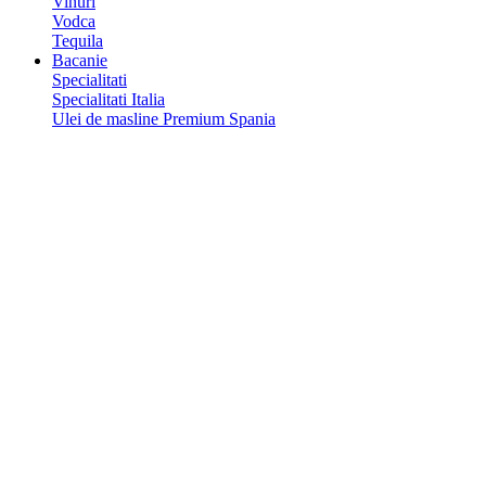
Vinuri
Vodca
Tequila
Bacanie
Specialitati
Specialitati Italia
Ulei de masline Premium Spania