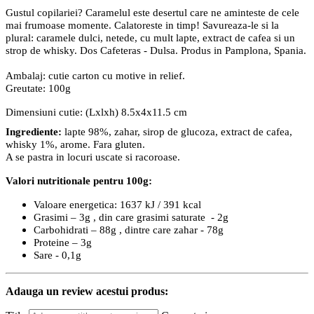
Gustul copilariei? Caramelul este desertul care ne aminteste de cele
mai frumoase momente. Calatoreste in timp! Savureaza-le si la
plural: caramele dulci, netede, cu mult lapte, extract de cafea si un
strop de whisky. Dos Cafeteras - Dulsa. Produs in Pamplona, Spania.
Ambalaj: cutie carton cu motive in relief.
Greutate: 100g
Dimensiuni cutie: (Lxlxh) 8.5x4x11.5 cm
Ingrediente:
lapte 98%, zahar, sirop de glucoza, extract de cafea,
whisky 1%, arome. Fara gluten.
A se pastra in locuri uscate si racoroase.
Valori nutritionale pentru 100g:
Valoare energetica: 1637 kJ / 391 kcal
Grasimi – 3g , din care grasimi saturate - 2g
Carbohidrati – 88g , dintre care zahar - 78g
Proteine – 3g
Sare - 0,1g
Adauga un review acestui produs: