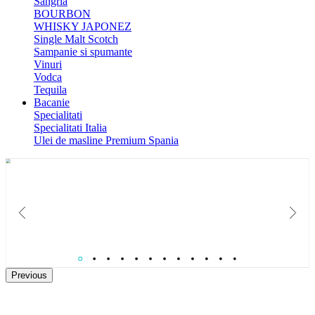
Sangria
BOURBON
WHISKY JAPONEZ
Single Malt Scotch
Sampanie si spumante
Vinuri
Vodca
Tequila
Bacanie
Specialitati
Specialitati Italia
Ulei de masline Premium Spania
Catalog Paste 2026
Colectie de Cosuri cadouri gourmet pentru B2B si relatii care conteaza.
Previous