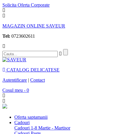
Solicita Oferta Corporate
MAGAZIN ONLINE SAVEUR
Tel:
0723602611
CATALOG DELICATESE
Autentificare
|
Contact
Cosul meu - 0
Oferta saptamanii
Cadouri
Cadouri 1-8 Martie - Martisor
Cadouri Paste