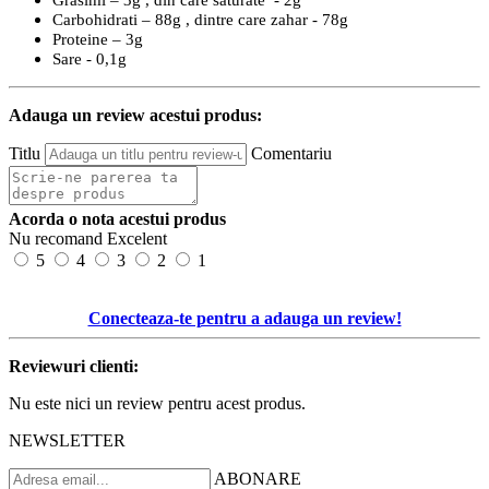
Grasimi – 3g , din care saturate - 2g
Carbohidrati – 88g , dintre care zahar - 78g
Proteine – 3g
Sare - 0,1g
Adauga un review acestui produs:
Titlu
Comentariu
Acorda o nota acestui produs
Nu recomand
Excelent
5
4
3
2
1
Conecteaza-te pentru a adauga un review!
Reviewuri clienti:
Nu este nici un review pentru acest produs.
NEWSLETTER
ABONARE