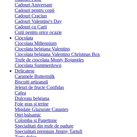
Cadouri Aniversare
Cadouri pentru copii
Cadouri Craciun
Cadouri Valentine's Day
Cadouri cu Carti
Cutii pentru orice ocazie
Ciocolata
Ciocolata Millennium
Ciocolata belgiana Valentino
Ciocolata belgiana Valentino Christmas Box
Trufe de ciocolata Monty Bojangles
Ciocolata Summerdown
Delicatese
Caramele Buttermilk
Biscuiti artizanali
Jeleuri de fructe Confidas
Cafea
Dulceata belgiana
Foie gras si terine
Migdale Glazurate Catanies
Otet balsamic
Colomba si Panettone
Specialitati din trufe de padure
Specialitati premium Jimmy Tartufi
Turta dulce