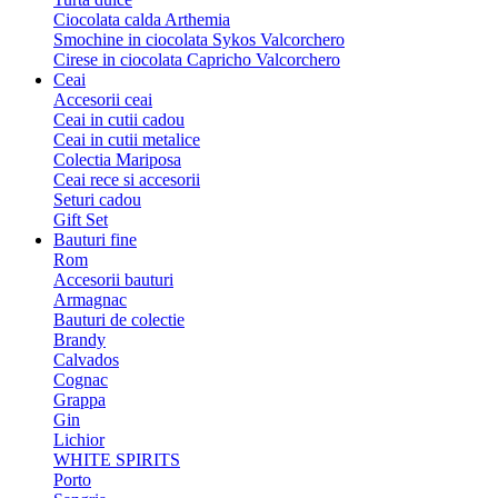
Ciocolata calda Arthemia
Smochine in ciocolata Sykos Valcorchero
Cirese in ciocolata Capricho Valcorchero
Ceai
Accesorii ceai
Ceai in cutii cadou
Ceai in cutii metalice
Colectia Mariposa
Ceai rece si accesorii
Seturi cadou
Gift Set
Bauturi fine
Rom
Accesorii bauturi
Armagnac
Bauturi de colectie
Brandy
Calvados
Cognac
Grappa
Gin
Lichior
WHITE SPIRITS
Porto