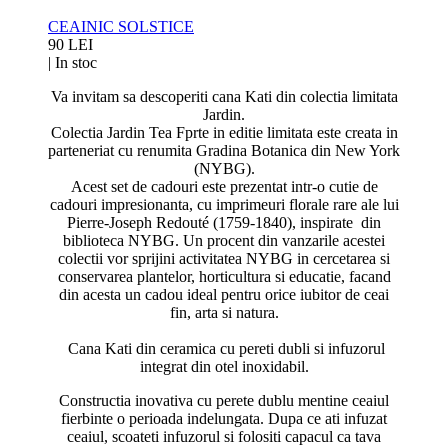
CEAINIC SOLSTICE
90 LEI
|
In stoc
Va invitam sa descoperiti cana Kati din colectia limitata
Jardin.
Colectia Jardin Tea Fprte in editie limitata este creata in
parteneriat cu renumita Gradina Botanica din New York
(NYBG).
Acest set de cadouri este prezentat intr-o cutie de
cadouri impresionanta, cu imprimeuri florale rare ale lui
Pierre-Joseph Redouté (1759-1840), inspirate din
biblioteca NYBG. Un procent din vanzarile acestei
colectii vor sprijini activitatea NYBG in cercetarea si
conservarea plantelor, horticultura si educatie, facand
din acesta un cadou ideal pentru orice iubitor de ceai
fin, arta si natura.
Cana Kati din ceramica cu pereti dubli si infuzorul
integrat din otel inoxidabil.
Constructia inovativa cu perete dublu mentine ceaiul
fierbinte o perioada indelungata. Dupa ce ati infuzat
ceaiul, scoateti infuzorul si folositi capacul ca tava