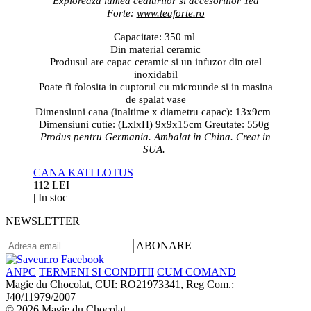
Exploreaza lumea ceaiurilor si accesoriilor Tea
Forte:
www.teaforte.ro
Capacitate: 350 ml
Din material ceramic
Produsul are capac ceramic si un infuzor din otel
inoxidabil
Poate fi folosita in cuptorul cu microunde si in masina
de spalat vase
Dimensiuni cana (inaltime x diametru capac): 13x9cm
Dimensiuni cutie: (LxlxH) 9x9x15cm Greutate: 550g
Produs pentru Germania. Ambalat in China. Creat in
SUA.
CANA KATI LOTUS
112 LEI
|
In stoc
NEWSLETTER
ABONARE
ANPC
TERMENI SI CONDITII
CUM COMAND
Magie du Chocolat, CUI: RO21973341, Reg Com.:
J40/11979/2007
© 2026 Magie du Chocolat.