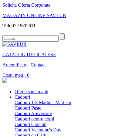
Solicita Oferta Corporate
MAGAZIN ONLINE SAVEUR
Tel:
0723602611
CATALOG DELICATESE
Autentificare
|
Contact
Cosul meu - 0
Oferta saptamanii
Cadouri
Cadouri 1-8 Martie - Martisor
Cadouri Paste
Cadouri Aniversare
Cadouri pentru copii
Cadouri Craciun
Cadouri Valentine's Day
Cadouri cu Carti