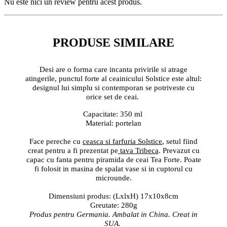
Nu este nici un review pentru acest produs.
PRODUSE SIMILARE
Desi are o forma care incanta privirile si atrage
atingerile, punctul forte al ceainicului Solstice este altul:
designul lui simplu si contemporan se potriveste cu
orice set de ceai.
Capacitate: 350 ml
Material: portelan
Face pereche cu
ceasca si farfuria Solstice
, setul fiind
creat pentru a fi prezentat pe
tava Tribeca
. Prevazut cu
capac cu fanta pentru piramida de ceai Tea Forte. Poate
fi folosit in masina de spalat vase si in cuptorul cu
microunde.
Dimensiuni produs: (LxlxH) 17x10x8cm
Greutate: 280g
Produs pentru Germania. Ambalat in China. Creat in
SUA.