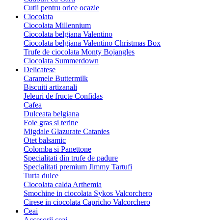
Cutii pentru orice ocazie
Ciocolata
Ciocolata Millennium
Ciocolata belgiana Valentino
Ciocolata belgiana Valentino Christmas Box
Trufe de ciocolata Monty Bojangles
Ciocolata Summerdown
Delicatese
Caramele Buttermilk
Biscuiti artizanali
Jeleuri de fructe Confidas
Cafea
Dulceata belgiana
Foie gras si terine
Migdale Glazurate Catanies
Otet balsamic
Colomba si Panettone
Specialitati din trufe de padure
Specialitati premium Jimmy Tartufi
Turta dulce
Ciocolata calda Arthemia
Smochine in ciocolata Sykos Valcorchero
Cirese in ciocolata Capricho Valcorchero
Ceai
Accesorii ceai