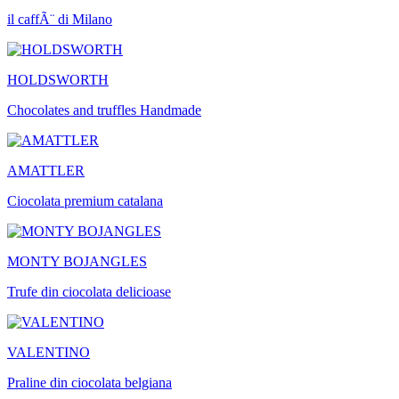
il caffÃ¨ di Milano
HOLDSWORTH
Chocolates and truffles Handmade
AMATTLER
Ciocolata premium catalana
MONTY BOJANGLES
Trufe din ciocolata delicioase
VALENTINO
Praline din ciocolata belgiana