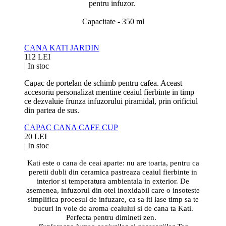
pentru infuzor.
Capacitate - 350 ml
CANA KATI JARDIN
112 LEI
|
In stoc
Capac de portelan de schimb pentru cafea. Aceast
accesoriu personalizat mentine ceaiul fierbinte in timp
ce dezvaluie frunza infuzorului piramidal, prin orificiul
din partea de sus.
CAPAC CANA CAFE CUP
20 LEI
|
In stoc
Kati este o cana de ceai aparte: nu are toarta, pentru ca
peretii dubli din ceramica pastreaza ceaiul fierbinte in
interior si temperatura ambientala in exterior. De
asemenea, infuzorul din otel inoxidabil care o insoteste
simplifica procesul de infuzare, ca sa iti lase timp sa te
bucuri in voie de aroma ceaiului si de cana ta Kati.
Perfecta pentru dimineti zen.