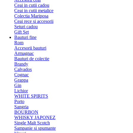
Ceai in cutii cadou
Ceai in cutii metalice
Colectia Mariposa
Ceai rece si accesorii
Seturi cadou
Gift Set
Bauturi fine
Rom
Accesorii bauturi
Armagnac
Bauturi de colectie
Brandy
Calvados
Cognac
Grappa
Gin
Lichior
WHITE SPIRITS
Porto
Sangria
BOURBON
WHISKY JAPONEZ
Single Malt Scotch
Sampanie si spumante