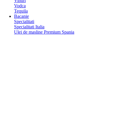
Vinuri
Vodca
Tequila
Bacanie
Specialitati
Specialitati Italia
Ulei de masline Premium Spania